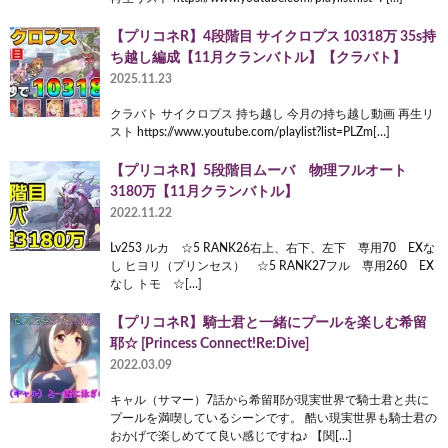
【プリコネR】4段階目 サイクロプス 10318万 35s持
ち越し編成【11月クランバトル】【クラバト】
2025.11.23
クラバト サイクロプス 持ち越し 今月の持ち越し動画 再生リ
スト https://www.youtube.com/playlist?list=PLZm[…]
【プリコネR】5段階目ムーバ 物理フルオート
3180万【11月クランバトル】
2022.11.22
Lv253 ルカ ☆5 RANK26右上、右下、左下 専用70 EXな
し ヒヨリ（プリンセス） ☆5 RANK27フル 専用260 EX
なし トモ ☆[…]
【プリコネR】騎士君と一緒にプールを楽しむ希留
耶☆ [Princess Connect!Re:Dive]
2022.03.09
キャル（サマー）7話から希留耶が現実世界で騎士君と共に
プールを満喫しているシーンです。 酷い現実世界も騎士君の
おかげで楽しめてて良い感じですね♪ 【関[…]