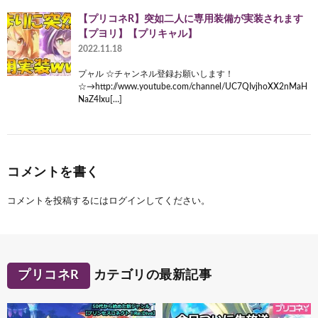
【プリコネR】突如二人に専用装備が実装されます
【プヨリ】【プリキャル】
2022.11.18
プャル ☆チャンネル登録お願いします！
☆→http://www.youtube.com/channel/UC7QIvjhoXX2nMaH
NaZ4Ixu[…]
コメントを書く
コメントを投稿するには
ログイン
してください。
プリコネR
カテゴリの最新記事