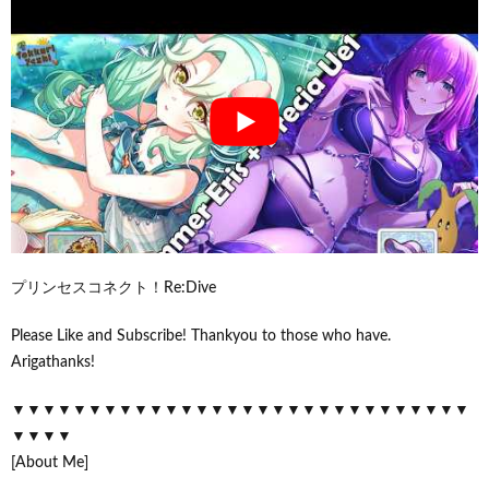
プリンセスコネクト！Re:Dive
Please Like and Subscribe! Thankyou to those who have.
Arigathanks!
▼▼▼▼▼▼▼▼▼▼▼▼▼▼▼▼▼▼▼▼▼▼▼▼▼▼▼▼▼▼
▼▼▼▼
[About Me]