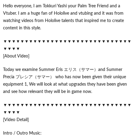
Hello everyone, I am Tokkuri Yashi your Palm Tree Friend and a
Vtuber. I am a huge fan of Hololive and vtubing and it was from
watching videos from Hololive talents that inspired me to create
content in this style.
▼▼▼▼▼▼▼▼▼▼▼▼▼▼▼▼▼▼▼▼▼▼▼▼▼▼▼▼▼▼
▼▼▼▼
[About Video]
Today we examine Summer Eris エリス（サマー）and Summer
Precia プレシア（サマー） who has now been given their unique
equipment 1, We will look at what upgrades they have been given
and see how relevant they will be in game now.
▼▼▼▼▼▼▼▼▼▼▼▼▼▼▼▼▼▼▼▼▼▼▼▼▼▼▼▼▼▼
▼▼▼▼
[Video Detail]
Intro / Outro Music: