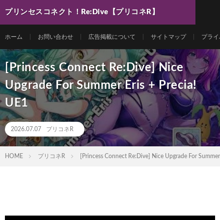
プリンセスコネクト！Re:Dive【プリコネR】
最新動画まとめ
ホーム
お問い合わせ
広告掲載について
サイトマップ
プライ
[Princess Connect Re:Dive] Nice
Upgrade For Summer Eris + Precia!
UE1
2026.07.07
プリコネR
HOME
プリコネR
[Princess Connect Re:Dive] Nice Upgrade For Summer 