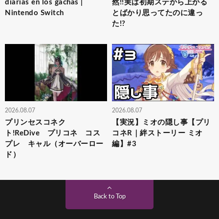
diarias en los gachas |
然!!実は初期ステから上がる
Nintendo Switch
とばかり思ってたのに違っ
た!?
2026.08.07
2026.08.07
プリンセスコネク
【実況】ミオの隠し事【プリ
ト!ReDive プリコネ コス
コネR｜絆ストーリー ミオ
プレ キャル（オーバーロー
編】#3
ド）
Back to Top