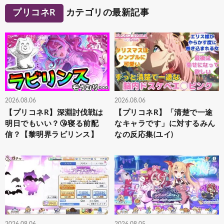
プリコネR
カテゴリの最新記事
2026.08.06
2026.08.06
【プリコネR】深淵討伐戦は
【プリコネR】「清楚で一途
明日でもいい？😘寝る前配
なキャラです」に対するみん
信？【黎明界ラビリンス】
なの反応集(ユイ)
2026.08.06
2026.08.05