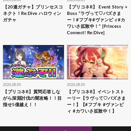
【20連ガチャ】プリンセスコ
【プリコネR】 Event Story +
ネクト！Re:Dive ハロウィン
Boss “ラヴって♡バズさま
ガチャ
ー！#フブキ#ヴァンピィ#カ
ワいさ拡散中！” [Princess
Connect! Re:Dive]
2026.08.05
2026.08.05
【プリコネR】質問応答しな
【プリコネR】イベントスト
がら深淵討伐の闇攻略！！目
ーリー【ラヴって♡バズさま
指せ5億越え！！
ー！】【#フブキ #ヴァンピ
ィ #カワいさ拡散中！】