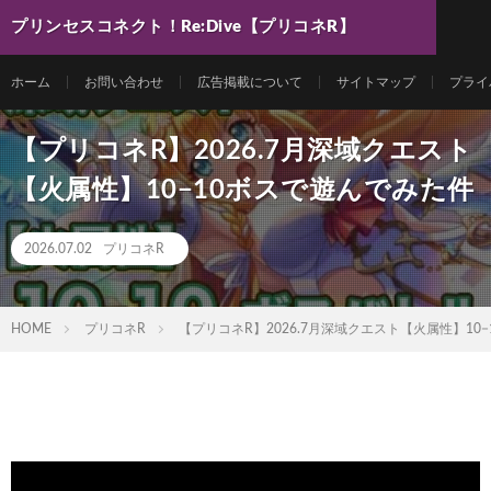
プリンセスコネクト！Re:Dive【プリコネR】
最新動画まとめ
ホーム
お問い合わせ
広告掲載について
サイトマップ
プライ
【プリコネR】2026.7月深域クエスト
【火属性】10−10ボスで遊んでみた件
2026.07.02
プリコネR
HOME
プリコネR
【プリコネR】2026.7月深域クエスト【火属性】10