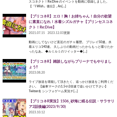
スコネクト！Re:Dive のイベントを動画に収録しました。
【『I Wish』後伝】, An[…]
【プリコネR】エロ！胸！お姉ちゃん！自分の欲望
に素直になれ！水着シズルガチャ【プリンセスコネ
クト！Re:Dive】
2021.07.15
2023.12.03更新
動画にしてないけど直近のガチャ履歴。 プリレイ50連。水
着エリコ140連。 久しぶりの動画だったからもっと喋りたか
ったなあ。 ◆ルミルミのツイッター◆[…]
【プリコネR】雑談しながらプリーナでもやりまし
ょう‼
2023.08.20
ライブ放送を堪能して頂きたく、追っかけ放送をご利用くだ
さい。 【歯車マークの1.5や2倍速で追いかけて下さい】
Twitter名 シンフォゲーム実況チ[…]
【プリコネR実況】1506_砂海に眠る伝説・サラサリ
ア2話後編(2023/9/30)
2023.10.12