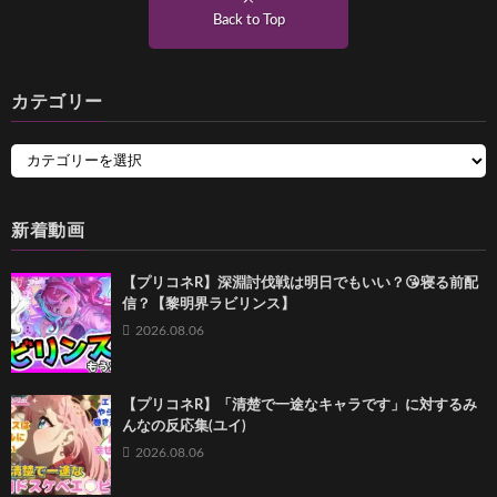
Back to Top
カテゴリー
新着動画
【プリコネR】深淵討伐戦は明日でもいい？😘寝る前配
信？【黎明界ラビリンス】
2026.08.06
【プリコネR】「清楚で一途なキャラです」に対するみ
んなの反応集(ユイ)
2026.08.06