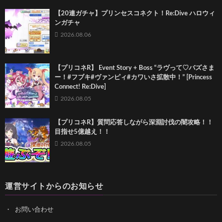
【20連ガチャ】プリンセスコネクト！Re:Dive ハロウィ
ンガチャ
2026.08.06
【プリコネR】 Event Story + Boss “ラヴって♡バズさま
ー！#フブキ#ヴァンピィ#カワいさ拡散中！” [Princess
Connect! Re:Dive]
2026.08.05
【プリコネR】質問応答しながら深淵討伐の闇攻略！！
目指せ5億越え！！
2026.08.05
運営サイトからのお知らせ
お問い合わせ