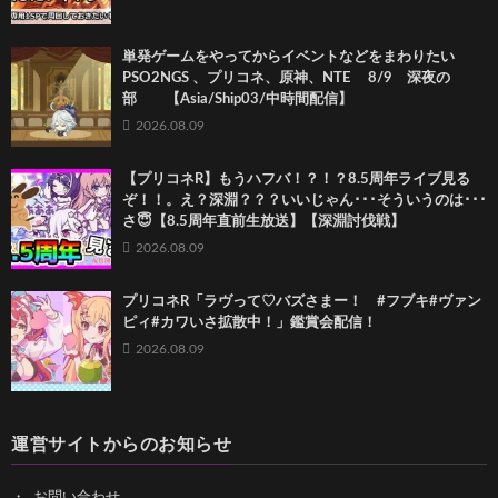
単発ゲームをやってからイベントなどをまわりたい
PSO2NGS 、プリコネ、原神、NTE 8/9 深夜の
部 【Asia/Ship03/中時間配信】
2026.08.09
【プリコネR】もうハフバ！？！？8.5周年ライブ見る
ぞ！！。え？深淵？？？いいじゃん･･･そういうのは･･･
さ😇【8.5周年直前生放送】【深淵討伐戦】
2026.08.09
プリコネR「ラヴって♡バズさまー！ #フブキ#ヴァン
ピィ#カワいさ拡散中！」鑑賞会配信！
2026.08.09
運営サイトからのお知らせ
お問い合わせ