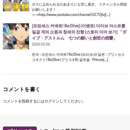
ボスに止められるのあまりにも苦し過ぎ。 ☆チャンネル登録
お願いします！
☆→http://www.youtube.com/channel/UC7QIvj[…]
[프린세스 커넥트! Re:Dive] (이벤트) 다이브 아스트룸
일곱 개의 소원과 창세의 잔향 [스토리 이어 보기] 「ダ
イブ・アストルム 七つの願いと創世の残響」
2026.03.06
한국 : 프린세스 커넥트! Re:Dive (프리코네) 일본 : プリンセス
コネクト! Re:Dive (プリコネR) 글로벌 : Princes[…]
コメントを書く
コメントを投稿するには
ログイン
してください。