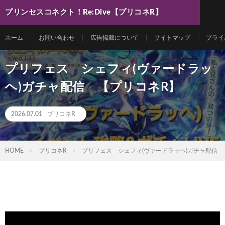
プリンセスコネクト！Re:Dive【プリコネR】
最新動画まとめ
ホーム
お問い合わせ
広告掲載について
サイトマップ
プライ
プリフェス シェフィ(ヴァードラッ
ヘ)ガチャ配信 【プリコネR】
2026.07.01
プリコネR
HOME
プリコネR
プリフェス シェフィ(ヴァードラッヘ)ガチャ配信 