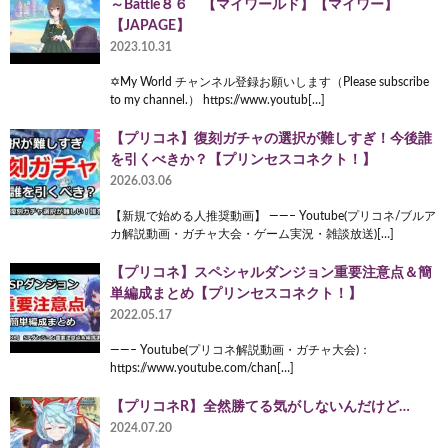
～Battle８６ 【マイワールド】【マイワー】
【JAPAGE】
2023.10.31
✡My World チャンネル登録お願いします（Please subscribe
to my channel.） https://www.youtub[…]
【プリコネ】復刻ガチャの選択が難しすぎ！今後誰
を引くべきか？【プリンセスコネクト！】
2026.03.06
【新規で始める人推奨動画】 ——– Youtube(プリコネ/ブルア
カ解説動画・ガチャ大会・ゲーム実況・雑談放送)[…]
【プリコネ】スペシャルダンジョン重要注意点＆簡
単編成まとめ【プリンセスコネクト！】
2022.05.17
——– Youtube(プリコネ解説動画・ガチャ大会)：
https://www.youtube.com/chan[…]
【プリコネR】全然勝てる気がしないんだけど…
2024.07.20