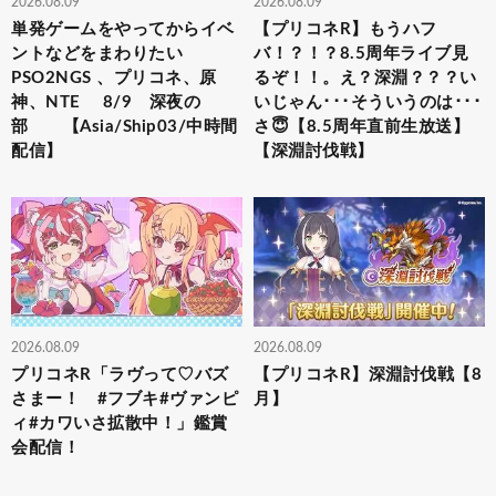
2026.08.09
2026.08.09
単発ゲームをやってからイベ
【プリコネR】もうハフ
ントなどをまわりたい
バ！？！？8.5周年ライブ見
PSO2NGS 、プリコネ、原
るぞ！！。え？深淵？？？い
神、NTE 8/9 深夜の
いじゃん･･･そういうのは･･･
部 【Asia/Ship03/中時間
さ😇【8.5周年直前生放送】
配信】
【深淵討伐戦】
2026.08.09
2026.08.09
プリコネR「ラヴって♡バズ
【プリコネR】深淵討伐戦【8
さまー！ #フブキ#ヴァンピ
月】
ィ#カワいさ拡散中！」鑑賞
会配信！