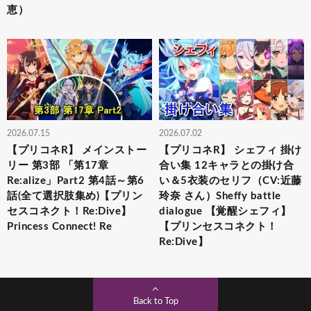
恵）
2026.07.15
2026.07.02
【プリコネR】 メインストー
【プリコネR】 シェフィ 掛け
リー 第3部 「第17章
合い集 12キャラとの掛け合
Re:alize」Part2 第4話～第6
い＆5衣装のセリフ（CV:近藤
話(全て選択肢集め)【プリン
玲奈 さん）Sheffy battle
セスコネクト！Re:Dive】
dialogue 【覚醒シェフィ】
Princess Connect! Re
【プリンセスコネクト！
Re:Dive】
Back to Top