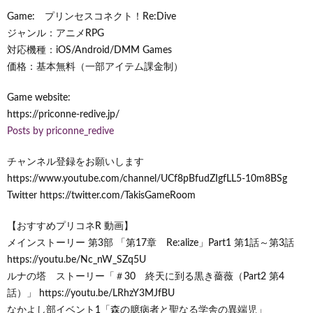
Game: プリンセスコネクト！Re:Dive
ジャンル：アニメRPG
対応機種：iOS/Android/DMM Games
価格：基本無料（一部アイテム課金制）
Game website:
https://priconne-redive.jp/
Posts by priconne_redive
チャンネル登録をお願いします
https://www.youtube.com/channel/UCf8pBfudZIgfLL5-10m8BSg
Twitter https://twitter.com/TakisGameRoom
【おすすめプリコネR 動画】
メインストーリー 第3部 「第17章 Re:alize」Part1 第1話～第3話
https://youtu.be/Nc_nW_SZq5U
ルナの塔 ストーリー「＃30 終天に到る黒き薔薇（Part2 第4
話）」 https://youtu.be/LRhzY3MJfBU
なかよし部イベント1「森の臆病者と聖なる学舎の異端児」