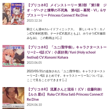
【プリコネR】 メインストーリー 第3部 「第5章 ジ
オ・ゲヘナと煉華の不死鳥 第4話～幕間・VI」&サ
ブストーリー Princess Connect! Re:Dive
2023.12.16
騎士くん達vsカレイドフィニックス。 新しいキャラ：カノ
ン(CV:幸村恵理)、ナーナ(CV:黒沢ともよ)、ホウオウ(CV:篠田
みなみ)。 この動画はス[…]
【プリコネR】 「ユニ(聖学祭)」キャラクターストー
リー2～4話 (CV：小原好美) Yuni (Holy school
festival) CV:Konomi Kohara
2023.06.05
2023/05/31の追加された「ユニ(聖学祭)」キャラクタースト
ーリー2～4話 まとめです。キャラストーリー1については、
ここで見ることができます […]
【プリコネR】 流夏さんと混浴！ (CV：佐藤利奈)
【ルカ 星6】 Ruka CV:Rina Satō Princess Connect!
Re:Dive
2024.06.10