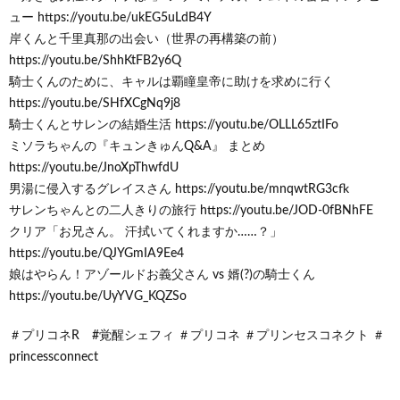
ュー https://youtu.be/ukEG5uLdB4Y
岸くんと千里真那の出会い（世界の再構築の前）
https://youtu.be/ShhKtFB2y6Q
騎士くんのために、キャルは覇瞳皇帝に助けを求めに行く
https://youtu.be/SHfXCgNq9j8
騎士くんとサレンの結婚生活 https://youtu.be/OLLL65ztIFo
ミソラちゃんの『キュンきゅんQ&A』 まとめ
https://youtu.be/JnoXpThwfdU
男湯に侵入するグレイスさん https://youtu.be/mnqwtRG3cfk
サレンちゃんとの二人きりの旅行 https://youtu.be/JOD-0fBNhFE
クリア「お兄さん。 汗拭いてくれますか……？」
https://youtu.be/QJYGmIA9Ee4
娘はやらん！アゾールドお義父さん vs 婿(?)の騎士くん
https://youtu.be/UyYVG_KQZSo
＃プリコネR #覚醒シェフィ ＃プリコネ ＃プリンセスコネクト ＃
princessconnect