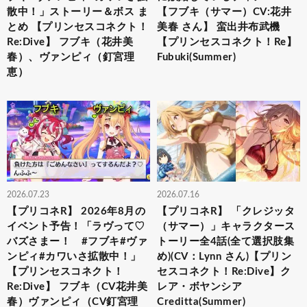
散中！」ストーリー＆ボス ま
【フブキ（サマー）CV:花井
とめ 【プリンセスコネクト！
美春 さん】 蛮出井布武機
Re:Dive】 フブキ（花井美
【プリンセスコネクト！Re】
春）、ヴァンピィ（釘宮理
Fubuki(Summer)
恵）
2026.07.23
2026.07.16
【プリコネR】 2026年8月の
【プリコネR】 「クレジッタ
イベント予告！「ラヴって♡
（サマー）」キャラクタース
バズさまー！ #フブキ#ヴァ
トーリー全4話(全て選択肢集
ンピィ#カワいさ拡散中！」
め)(CV：Lynn さん)【プリン
【プリンセスコネクト！
セスコネクト！Re:Dive】ク
Re:Dive】 フブキ（CV花井美
レア・ボヤンシア
春）ヴァンピィ（CV釘宮理
Creditta(Summer)