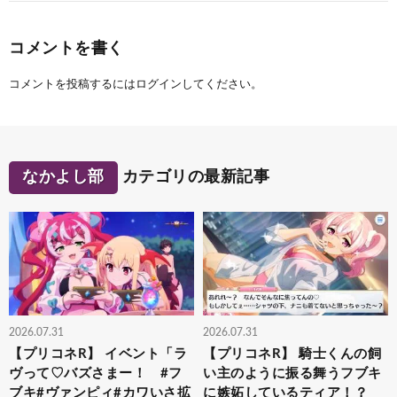
コメントを書く
コメントを投稿するには
ログイン
してください。
なかよし部
カテゴリの最新記事
2026.07.31
2026.07.31
【プリコネR】 イベント「ラ
【プリコネR】 騎士くんの飼
ヴって♡バズさまー！ #フ
い主のように振る舞うフブキ
ブキ#ヴァンピィ#カワいさ拡
に嫉妬しているティア！？