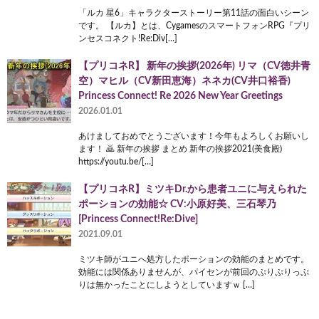
「ルカ 星6」キャラクターストーリー第11話の面白いシーン
です。 【ルカ】とは、CygamesのスマートフォンRPG『プリ
ンセスコネクト!Re:Div[…]
【プリコネR】 新年の挨拶(2026年) リマ（CV徳井青
空）マヒル（CV新田恵海）ネネカ(CV井口裕香)
Princess Connect! Re 2026 New Year Greetings
2026.01.01
あけましておめでとうございます！今年もよろしくお願いし
ます！ 🙇 新年の挨拶 まとめ 新年の挨拶2021(美食殿)
https://youtu.be/[…]
【プリコネR】ミツキDr.から患者ユニに与えられた
ポーションの効能☆ CV:小原好美、三石琴乃
[Princess Connect!Re:Dive]
2021.09.01
ミツキ師がユニへ処方したポーションの効能のまとめです。
効能には関係ありませんが、パイセンが前回のぷりぷりっぷ
りは無かったことにしようとしていますｗ […]