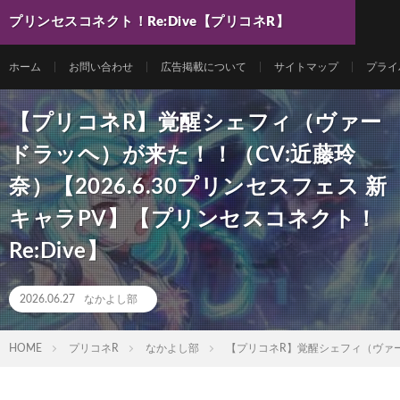
プリンセスコネクト！Re:Dive【プリコネR】
最新動画まとめ
ホーム
お問い合わせ
広告掲載について
サイトマップ
プライ
【プリコネR】覚醒シェフィ（ヴァー
ドラッヘ）が来た！！（CV:近藤玲
奈）【2026.6.30プリンセスフェス 新
キャラPV】【プリンセスコネクト！
Re:Dive】
2026.06.27
なかよし部
HOME
プリコネR
なかよし部
【プリコネR】覚醒シェフィ（ヴァード