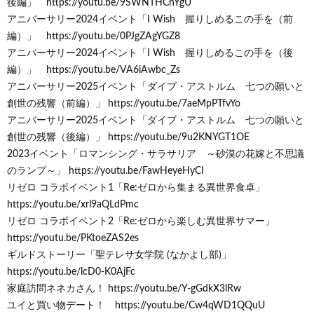
後編」 https://youtu.be/9SWNTHCnYgU
アニバーサリー2024イベント「I Wish 握りしめるこの手を（前
編）」 https://youtu.be/0PJgZAgYGZ8
アニバーサリー2024イベント「I Wish 握りしめるこの手を（後
編）」 https://youtu.be/VA6iAwbc_Zs
アニバーサリー2025イベント「ダイブ・アストルム 七つの願いと
創世の残響（前編）」 https://youtu.be/7aeMpPTfvYo
アニバーサリー2025イベント「ダイブ・アストルム 七つの願いと
創世の残響（後編）」 https://youtu.be/9u2KNYGT1OE
2023イベント「ロマンシング・サラサリア ～砂漠の花嫁と不思議
のランプ～」 https://youtu.be/FawHeyeHyCI
リゼロ コラボイベント1「Re:ゼロから集まる異世界食卓」
https://youtu.be/xrl9aQLdPmc
リゼロ コラボイベント2「Re:ゼロから楽しむ異世界サマー」
https://youtu.be/PKtoeZAS2es
ギルドストーリー「聖テレサ女学院 (なかよし部)」
https://youtu.be/lcD0-K0AjFc
家庭訪問ネネカさん！ https://youtu.be/Y-gGdkX3lRw
ユイと買い物デート！ https://youtu.be/Cw4qWD1QQuU