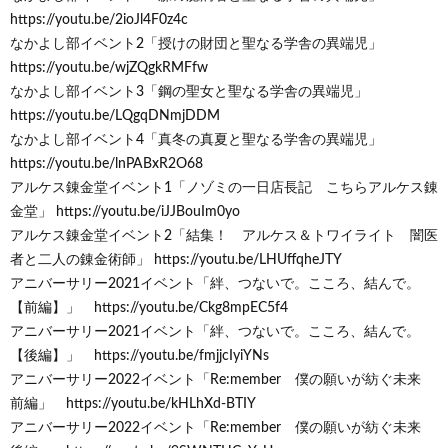
https://youtu.be/2ioJl4F0z4c
なかよし部イベント2「授けの財団と聖なる学舎の異端児」
https://youtu.be/wjZQgkRMFfw
なかよし部イベント3「鋼の聖女と聖なる学舎の異端児」
https://youtu.be/LQgqDNmjDDM
なかよし部イベント4「真冬の真夏と聖なる学舎の異端児」
https://youtu.be/lnPABxR2O68
アルケス錬金堂イベント1「ノゾミの一日店長記 こちらアルケス錬
金堂」 https://youtu.be/iJJBouIm0yo
アルケス錬金堂イベント2「結集！ アルケス＆トワイライト 闇医
者と二人の錬金術師」 https://youtu.be/LHUffqheJTY
アニバーサリー2021イベント「絆、つないで。こころ、結んで。
【前編】」 https://youtu.be/Ckg8mpEC5f4
アニバーサリー2021イベント「絆、つないで。こころ、結んで。
【後編】」 https://youtu.be/fmjjcIyiYNs
アニバーサリー2022イベント「Re:member 僕の願いが紡ぐ未来
前編」 https://youtu.be/kHLhXd-BTIY
アニバーサリー2022イベント「Re:member 僕の願いが紡ぐ未来