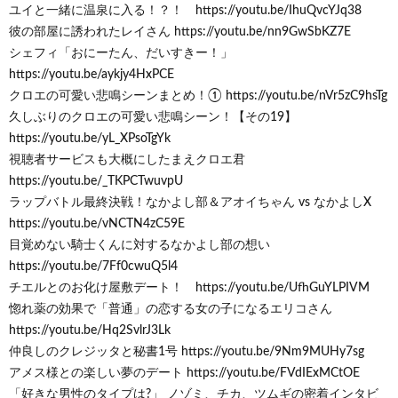
ユイと一緒に温泉に入る！？！ https://youtu.be/IhuQvcYJq38
彼の部屋に誘われたレイさん https://youtu.be/nn9GwSbKZ7E
シェフィ「おにーたん、だいすきー！」
https://youtu.be/aykjy4HxPCE
クロエの可愛い悲鳴シーンまとめ！① https://youtu.be/nVr5zC9hsTg
久しぶりのクロエの可愛い悲鳴シーン！【その19】
https://youtu.be/yL_XPsoTgYk
視聴者サービスも大概にしたまえクロエ君
https://youtu.be/_TKPCTwuvpU
ラップバトル最終決戦！なかよし部＆アオイちゃん vs なかよしX
https://youtu.be/vNCTN4zC59E
目覚めない騎士くんに対するなかよし部の想い
https://youtu.be/7Ff0cwuQ5l4
チエルとのお化け屋敷デート！ https://youtu.be/UfhGuYLPIVM
惚れ薬の効果で「普通」の恋する女の子になるエリコさん
https://youtu.be/Hq2SvlrJ3Lk
仲良しのクレジッタと秘書1号 https://youtu.be/9Nm9MUHy7sg
アメス様との楽しい夢のデート https://youtu.be/FVdIExMCtOE
「好きな男性のタイプは?」 ノゾミ、チカ、ツムギの密着インタビ