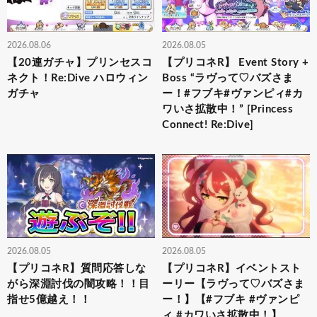
2026.08.06
2026.08.05
【20連ガチャ】プリンセスコ
【プリコネR】 Event Story +
ネクト！Re:Dive ハロウィン
Boss “ラヴって♡バズさま
ガチャ
ー！#フブキ#ヴァンピィ#カ
ワいさ拡散中！” [Princess
Connect! Re:Dive]
2026.08.05
2026.08.05
【プリコネR】質問応答しな
【プリコネR】イベントスト
がら深淵討伐の闇攻略！！目
ーリー【ラヴって♡バズさま
指せ5億越え！！
ー！】【#フブキ #ヴァンピ
ィ #カワいさ拡散中！】