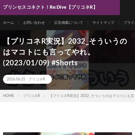
プリンセスコネクト！Re:Dive【プリコネR】
最新動画まとめ
ホーム
お問い合わせ
広告掲載について
サイトマップ
プライ
【プリコネR実況】2032_そういうの
はマコトにも言ってやれ。
(2023/01/09) #Shorts
2026.06.25
プリコネR
HOME
プリコネR
【プリコネR実況】2032_そういうのはマコトにも言ってやれ。 