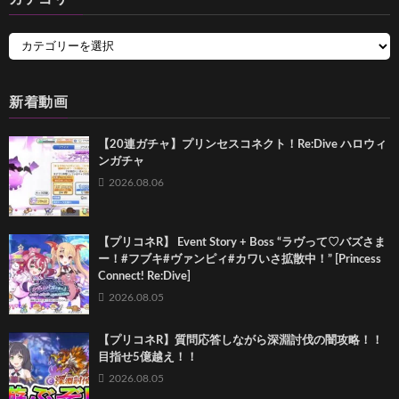
新着動画
【20連ガチャ】プリンセスコネクト！Re:Dive ハロウィ
ンガチャ
2026.08.06
【プリコネR】 Event Story + Boss “ラヴって♡バズさま
ー！#フブキ#ヴァンピィ#カワいさ拡散中！” [Princess
Connect! Re:Dive]
2026.08.05
【プリコネR】質問応答しながら深淵討伐の闇攻略！！
目指せ5億越え！！
2026.08.05