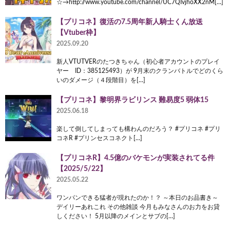
☆→http://www.youtube.com/channel/UC7QIvjhoXX2nM[…]
【プリコネ】復活の7.5周年新人騎士くん放送
【Vtuber枠】
2025.09.20
新人VTUTVERのたつきちゃん（初心者アカウントのプレイ
ヤー ID：385125493）が 9月末のクランバトルでどのくら
いのダメージ（４段階目）を[…]
【プリコネ】黎明界ラビリンス 難易度5 弱体15
2025.06.18
楽して倒してしまっても構わんのだろう？ #プリコネ #プリ
コネR #プリンセスコネクト[…]
【プリコネR】4.5億のバケモンが実装されてる件
【2025/5/22】
2025.05.22
ワンパンできる猛者が現れたのか！？ ～本日のお品書き～
デイリーあれこれ その他雑談 今月もみなさんのお力をお貸
しください！ 5月以降のメインとサブの[…]