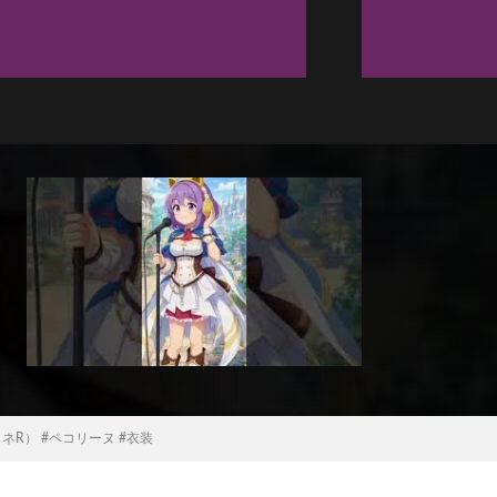
（プリコネR） #ペコリーヌ #衣装