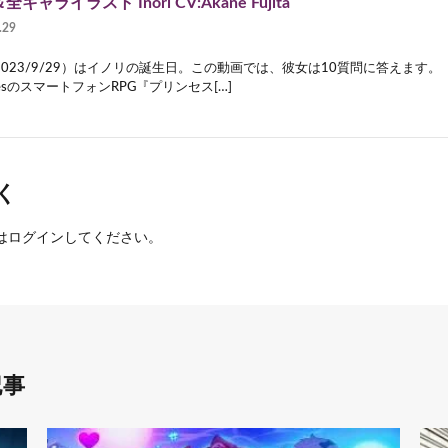
全キャライラスト Inori CV:Akane Fujita
.29
2023/9/29）はイノリの誕生日。この動画では、彼女は10質問に答えます。
mesのスマートフォンRPG『プリンセス[…]
く
は
ログイン
してください。
記事