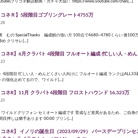
outube(プリコネ解説動画・ガチャ大会)： https://www.youtube.com/chan[…]
コネＲ】5段階目ゴブリングレート4755万
.28
者 むの SpecialThanks 編成鯖の強い方 100点で4680~4780くらい 後
め クリサレ[…]
コネR】6月クラバト 4段階目 フルオート編成 (忙しい人・め
.23
 4段階目 忙しい人・めんどくさい人向けに フルオート編成 ランクはALL33
トの強化止めてるので、ワイルド[…]
コネR】11月 クラバト4段階目 フロストハウンド 16,323万
.25
目 ワイルドグリフォン セミオート編成です 育成など差異があるため、ご自身
間目押しは猶予あります 00:00 プリン[…]
コネR】 イノリの誕生日（2023/09/29） バースデープリンセス