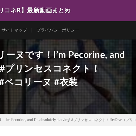
プリコネR】最新動画まとめ
サイトマップ
プライバシーポリシー
す！I’m Pecorine, and
arving! #プリンセスコネクト！
） #ペコリーヌ #衣装
ecorine, and I'm absolutely starving! #プリンセスコネクト！Re:Dive