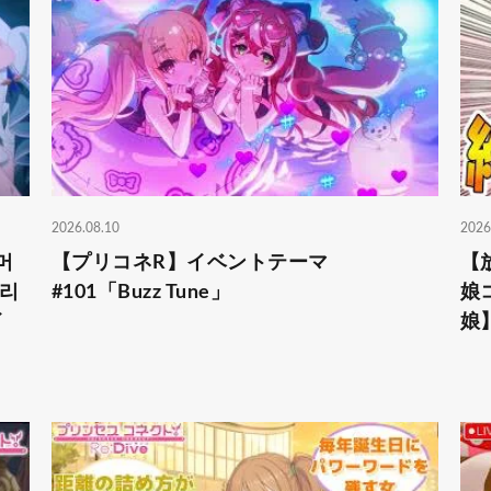
2026.08.10
2026
머
【プリコネR】イベントテーマ
【
토리
#101「Buzz Tune」
娘
イ
娘