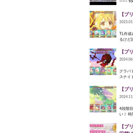
——– Y
【プリ
2023.01
TL作成
るけど諦
【プリ
2024.06
クラバト
スナイ
【プリ
2024.11
4段階
い！ 時
【プリ