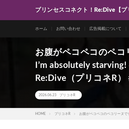
プリンセスコネクト！Re:Dive【
ゲーム動画を色々まとめてみました。
ホーム
お問い合わせ
広告掲載について
お腹がペコペコのペコリーヌで
I’m absolutely st
Re:Dive（プリコネR
2026.06.23
プリコネR
HOME
プリコネR
お腹がペコペコのペコリーヌです！I'm P