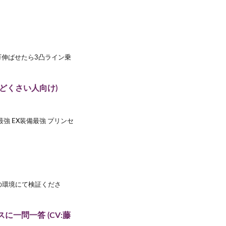
100万伸ばせたら3凸ライン乗
んどくさい人向け)
最強 EX装備最強 プリンセ
の環境にて検証くださ
に一問一答 (CV:藤