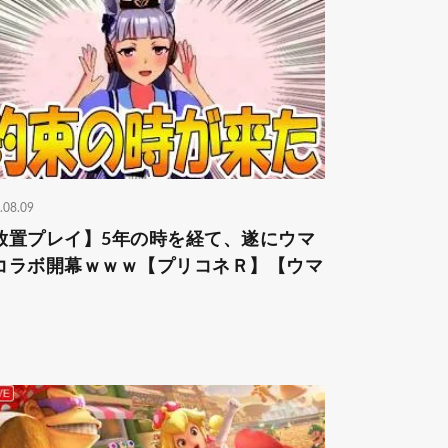
.08.09
放置プレイ】5年の時を経て、遂にウマ
コラボ開幕ｗｗｗ【プリコネＲ】【ウマ
】