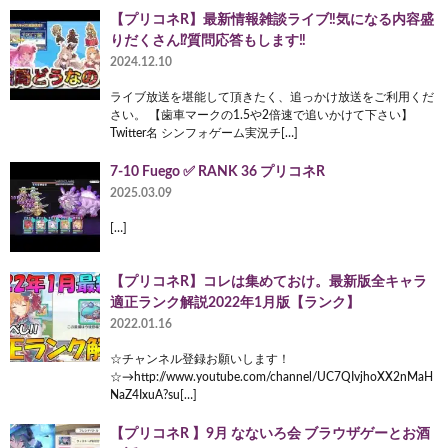
【プリコネR】最新情報雑談ライブ‼気になる内容盛
りだくさん⁉質問応答もします‼
2024.12.10
ライブ放送を堪能して頂きたく、追っかけ放送をご利用くだ
さい。 【歯車マークの1.5や2倍速で追いかけて下さい】
Twitter名 シンフォゲーム実況チ[…]
7-10 Fuego ✅️ RANK 36 プリコネR
2025.03.09
[…]
【プリコネR】コレは集めておけ。最新版全キャラ
適正ランク解説2022年1月版【ランク】
2022.01.16
☆チャンネル登録お願いします！
☆→http://www.youtube.com/channel/UC7QIvjhoXX2nMaH
NaZ4IxuA?su[…]
【プリコネR 】9月 なないろ会 ブラウザゲーとお酒