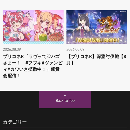
2026.08.09
2026.08.09
プリコネR「ラヴって♡バズ
【プリコネR】深淵討伐戦【8
さまー！ #フブキ#ヴァンピ
月】
ィ#カワいさ拡散中！」鑑賞
会配信！
Back to Top
カテゴリー