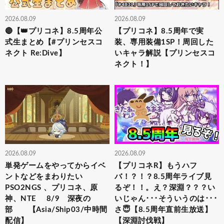
2026.08.09
2026.08.09
🔴【👑プリコネ】8.5周年公
【プリコネ】8.5周年で実
式生まとめ【#プリンセスコ
装、専用装備1SP！周回した
ネクト Re:Dive】
いキャラ解説【プリンセスコ
ネクト！】
2026.08.09
2026.08.09
単発ゲームをやってからイベ
【プリコネR】もうハフ
ントなどをまわりたい
バ！？！？8.5周年ライブ見
PSO2NGS 、プリコネ、原
るぞ！！。え？深淵？？？い
神、NTE 8/9 深夜の
いじゃん･･･そういうのは･･･
部 【Asia/Ship03/中時間
さ😇【8.5周年直前生放送】
配信】
【深淵討伐戦】