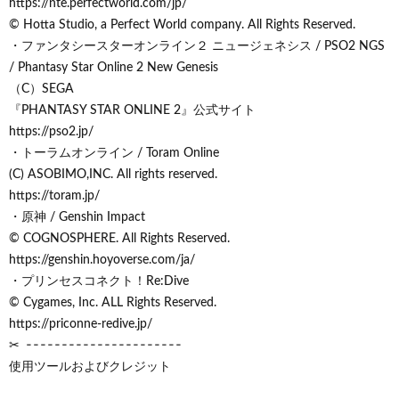
https://nte.perfectworld.com/jp/
© Hotta Studio, a Perfect World company. All Rights Reserved.
・ファンタシースターオンライン２ ニュージェネシス / PSO2 NGS
/ Phantasy Star Online 2 New Genesis
（C）SEGA
『PHANTASY STAR ONLINE 2』公式サイト
https://pso2.jp/
・トーラムオンライン / Toram Online
(C) ASOBIMO,INC. All rights reserved.
https://toram.jp/
・原神 / Genshin Impact
© COGNOSPHERE. All Rights Reserved.
https://genshin.hoyoverse.com/ja/
・プリンセスコネクト！Re:Dive
© Cygames, Inc. ALL Rights Reserved.
https://priconne-redive.jp/
✂ ╶╶╶╶╶╶╶╶╶╶╶╶╶╶╶╶╶╶╶╶╶╶
使用ツールおよびクレジット