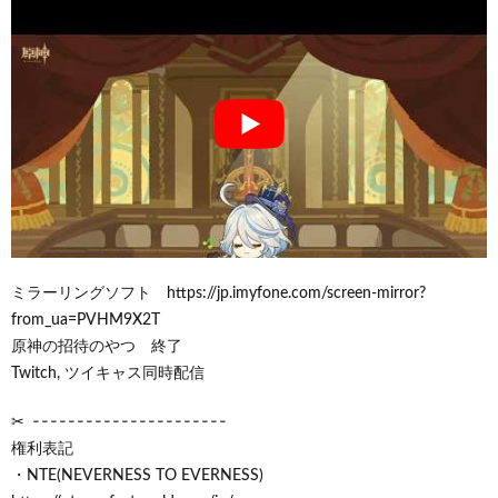
ミラーリングソフト https://jp.imyfone.com/screen-mirror?
from_ua=PVHM9X2T
原神の招待のやつ 終了
Twitch, ツイキャス同時配信
✂ ╶╶╶╶╶╶╶╶╶╶╶╶╶╶╶╶╶╶╶╶╶╶
権利表記
・NTE(NEVERNESS TO EVERNESS)