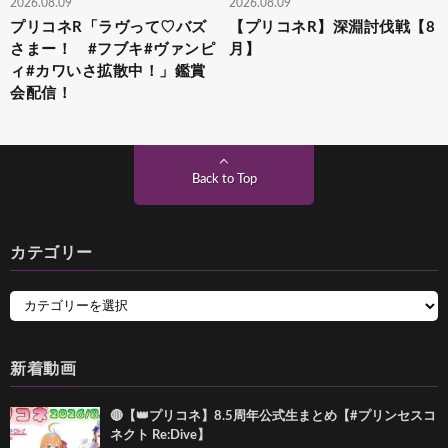
2026.08.09
2026.08.09
プリコネR「ラヴって♡バズ
【プリコネR】深淵討伐戦【8
さまー！ #フブキ#ヴァンピ
月】
ィ#カワいさ拡散中！」鑑賞
会配信！
Back to Top
カテゴリー
新着動画
🔴【👑プリコネ】8.5周年公式生まとめ【#プリンセスコ
ネクト Re:Dive】