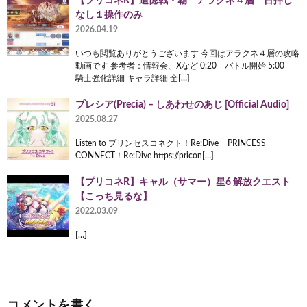
【プリコネR】追憶戦・覇 アラクネ４層 目押し
なし１操作のみ
2026.04.19
いつも閲覧ありがとうございます 今回はアラクネ４層の攻略
動画です 参考者：情報会、Xなど 0:20 バトル開始 5:00
騎士強化詳細 キャラ詳細 全[…]
プレシア(Precia) – しあわせのあじ [Official Audio]
2025.08.27
Listen to プリンセスコネクト！Re:Dive – PRINCESS
CONNECT！Re:Dive https://pricon[…]
【プリコネR】キャル（サマー）星6 解放クエスト
【こっち見るな】
2022.03.09
[…]
コメントを書く