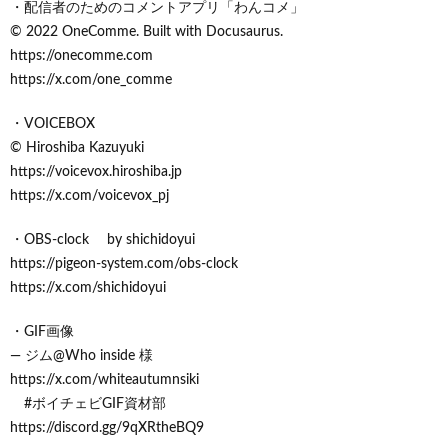
・配信者のためのコメントアプリ「わんコメ」
© 2022 OneComme. Built with Docusaurus.
https://onecomme.com
https://x.com/one_comme
・VOICEBOX
© Hiroshiba Kazuyuki
https://voicevox.hiroshiba.jp
https://x.com/voicevox_pj
・OBS-clock by shichidoyui
https://pigeon-system.com/obs-clock
https://x.com/shichidoyui
・GIF画像
— ジム@Who inside 様
https://x.com/whiteautumnsiki
#ボイチェビGIF資材部
https://discord.gg/9qXRtheBQ9