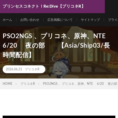
プリンセスコネクト！Re:Dive【プリコネR】
最新動画まとめ
ホーム
お問い合わせ
広告掲載について
サイトマップ
プライ
PSO2NGS 、プリコネ、原神、NTE
6/20 夜の部 【Asia/Ship03/長
時間配信】
2026.06.21
プリコネR
HOME
プリコネR
PSO2NGS 、プリコネ、原神、NTE 6/20 夜の部 