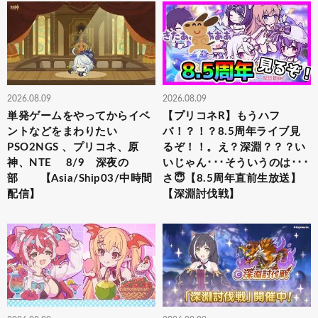
2026.08.09
2026.08.09
単発ゲームをやってからイベ
【プリコネR】もうハフ
ントなどをまわりたい
バ！？！？8.5周年ライブ見
PSO2NGS 、プリコネ、原
るぞ！！。え？深淵？？？い
神、NTE 8/9 深夜の
いじゃん･･･そういうのは･･･
部 【Asia/Ship03/中時間
さ😇【8.5周年直前生放送】
配信】
【深淵討伐戦】