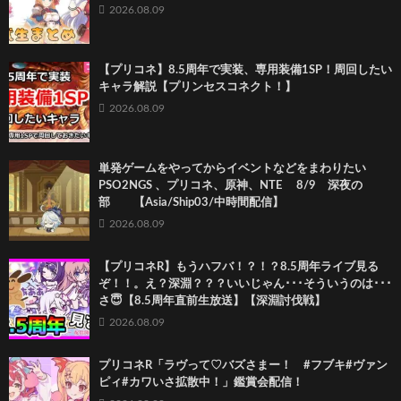
2026.08.09
【プリコネ】8.5周年で実装、専用装備1SP！周回したい
キャラ解説【プリンセスコネクト！】
2026.08.09
単発ゲームをやってからイベントなどをまわりたい
PSO2NGS 、プリコネ、原神、NTE 8/9 深夜の
部 【Asia/Ship03/中時間配信】
2026.08.09
【プリコネR】もうハフバ！？！？8.5周年ライブ見る
ぞ！！。え？深淵？？？いいじゃん･･･そういうのは･･･
さ😇【8.5周年直前生放送】【深淵討伐戦】
2026.08.09
プリコネR「ラヴって♡バズさまー！ #フブキ#ヴァン
ピィ#カワいさ拡散中！」鑑賞会配信！