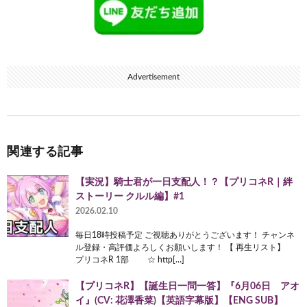
Advertisement
関連する記事
【実況】騎士君が一日支配人！？【プリコネR｜絆
ストーリー クルル編】#1
2026.02.10
毎日18時投稿予定 ご視聴ありがとうございます！ チャンネ
ル登録・高評価よろしくお願いします！ 【 再生リスト】
プリコネR 1部 ☆ http[…]
【プリコネR】【誕生日一問一答】『6月06日 アオ
イ』(CV: 花澤香菜)【英語字幕版】【ENG SUB】