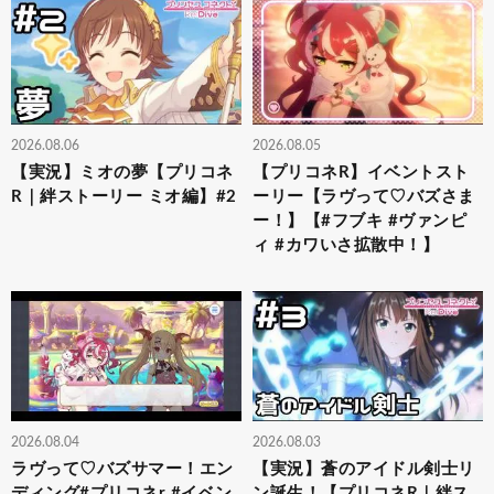
2026.08.06
2026.08.05
【実況】ミオの夢【プリコネ
【プリコネR】イベントスト
R｜絆ストーリー ミオ編】#2
ーリー【ラヴって♡バズさま
ー！】【#フブキ #ヴァンピ
ィ #カワいさ拡散中！】
2026.08.04
2026.08.03
ラヴって♡バズサマー！エン
【実況】蒼のアイドル剣士リ
ディング#プリコネr #イベン
ン誕生！【プリコネR｜絆ス