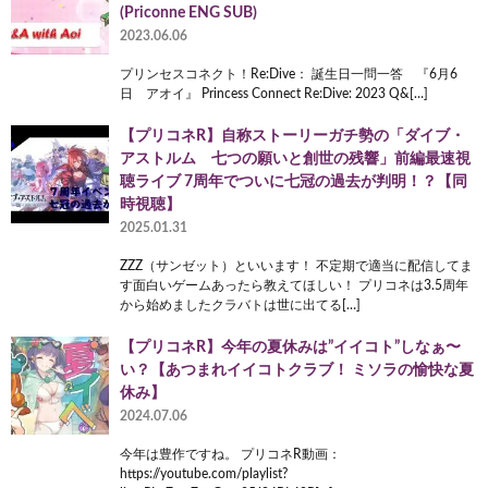
(Priconne ENG SUB)
2023.06.06
プリンセスコネクト！Re:Dive： 誕生日一問一答 『6月6
日 アオイ』 Princess Connect Re:Dive: 2023 Q&[…]
【プリコネR】自称ストーリーガチ勢の「ダイブ・
アストルム 七つの願いと創世の残響」前編最速視
聴ライブ 7周年でついに七冠の過去が判明！？【同
時視聴】
2025.01.31
ZZZ（サンゼット）といいます！ 不定期で適当に配信してま
す面白いゲームあったら教えてほしい！ プリコネは3.5周年
から始めましたクラバトは世に出てる[…]
【プリコネR】今年の夏休みは”イイコト”しなぁ〜
い？【あつまれイイコトクラブ！ ミソラの愉快な夏
休み】
2024.07.06
今年は豊作ですね。 プリコネR動画：
https://youtube.com/playlist?