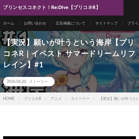
プリンセスコネクト！Re:Dive【プリコネR】
最新動画まとめ
ホーム
お問い合わせ
広告掲載について
サイトマップ
プライ
【実況】願いが叶うという海岸【プリ
コネR｜イベスト サマードリームリフ
レイン】#1
2026.06.20
ストーリー
HOME
プリコネR
アニメ
ストーリー
【実況】願いが叶うとい