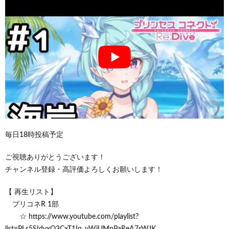
毎日18時投稿予定
ご視聴ありがとうございます！
チャンネル登録・高評価よろしくお願いします！
【 再生リスト】
プリコネR 1部
☆ https://www.youtube.com/playlist?
list=PLs5SIdvxO3CxT1Iq_yWjUMpPaReA7sWJK