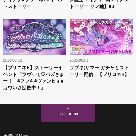
トストーリー
トーリー リン編】#3
2026.08.02
2026.08.01
【プリコネR】ストーリーイ
フブキ(サマー)ガチャとスト
ベント「ラヴって♡バズさま
ーリー配信 【プリコネR】
ー！ #フブキ#ヴァンピィ#
カワいさ拡散中！」
Back to Top