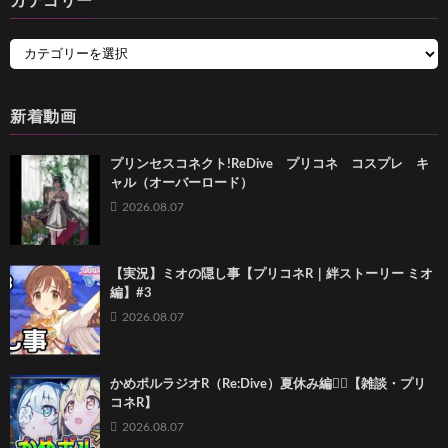
カテゴリー
新着動画
プリンセスコネクト!ReDive プリコネ コスプレ キ
ャル（オーバーロード）
2026.08.07
【実況】ミオの隠し事【プリコネR｜絆ストーリー ミオ
編】#3
2026.08.07
かめポルラジオR（Re:Dive）⁠夏休み編🏄‍♀️【雑談・プリ
コネR】
2026.08.07