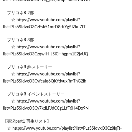
プリコネR 2部
☆ https://www.youtube.com/playlist?
list=PLs5SIdvxO3CzEsk51mrD8tKYgYJZku7IT
プリコネR 3部
☆ https://www.youtube.com/playlist?
list=PLs5SIdvxO3CzqwIH_JSlCHhgpm1E2jvUQ
プリコネR 絆ストーリー
☆ https://www.youtube.com/playlist?
list=PLs5SIdvxO3CyfcaIq6QKYdvuxRmThG2lh
プリコネR イベントストーリー
☆ https://www.youtube.com/playlist?
list=PLs5SIdvxO3Cy7kdLFJdCCg1LfF6H4Dx9N
【実況part1 再生リスト】
☆ https://www.youtube.com/playlist?list=PLs5SIdvxO3Cz8iqTt-