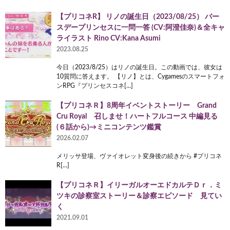
【プリコネR】 リノの誕生日（2023/08/25） バー
スデープリンセスに一問一答 (CV:阿澄佳奈)＆全キャ
ライラスト Rino CV:Kana Asumi
2023.08.25
今日（2023/8/25）はリノの誕生日。この動画では、彼女は
10質問に答えます。 【リノ】とは、Cygamesのスマートフォ
ンRPG『プリンセスコネ[…]
【プリコネＲ】8周年イベントストーリー Grand
Cru Royal 召しませ！ハートフルコース 中編見る
(６話から)→ミニコンテンツ鑑賞
2026.02.07
メリッサ登場、ヴァイオレット変身後の続きから #プリコネ
R[…]
【プリコネＲ】イリーガルオーエドカルテＤｒ．ミ
ツキの診察室ストーリー＆診察エピソード 見てい
く
2021.09.01