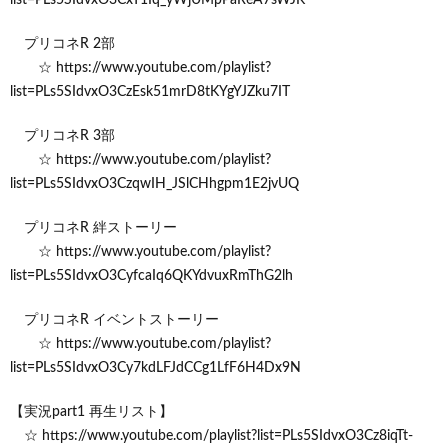
プリコネR 2部
☆ https://www.youtube.com/playlist?
list=PLs5SIdvxO3CzEsk51mrD8tKYgYJZku7IT
プリコネR 3部
☆ https://www.youtube.com/playlist?
list=PLs5SIdvxO3CzqwIH_JSlCHhgpm1E2jvUQ
プリコネR 絆ストーリー
☆ https://www.youtube.com/playlist?
list=PLs5SIdvxO3CyfcaIq6QKYdvuxRmThG2lh
プリコネR イベントストーリー
☆ https://www.youtube.com/playlist?
list=PLs5SIdvxO3Cy7kdLFJdCCg1LfF6H4Dx9N
【実況part1 再生リスト】
☆ https://www.youtube.com/playlist?list=PLs5SIdvxO3Cz8iqTt-