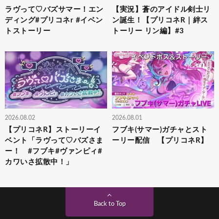
ラヴって♡バズサマー！エン
【実況】蒼のアイドル剣士リ
ディング#プリコネr #イベン
ン誕生！【プリコネR｜絆ス
トストーリー
トーリー リン編】#3
2026.08.02
2026.08.01
【プリコネR】ストーリーイ
フブキ(サマー)ガチャとスト
ベント「ラヴって♡バズさま
ーリー配信 【プリコネR】
ー！ #フブキ#ヴァンピィ#
カワいさ拡散中！」
Back to Top