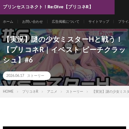
プリンセスコネクト！Re:Dive【プリコネR】
最新動画まとめ
ホーム
お問い合わせ
広告掲載について
サイトマップ
プライ
【実況】謎の少女ミスターHと戦う！
【プリコネR｜イベスト ピーチクラッ
シュ】#6
2026.06.17
ストーリー
HOME
プリコネR
アニメ
ストーリー
【実況】謎の少女ミスタ