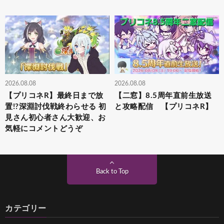
2026.08.08
2026.08.08
【プリコネR】最終日まで放
【二窓】8.5周年直前生放送
置!?深淵討伐戦終わらせる 初
と攻略配信 【プリコネR】
見さん初心者さん大歓迎、お
気軽にコメントどうぞ
Back to Top
カテゴリー