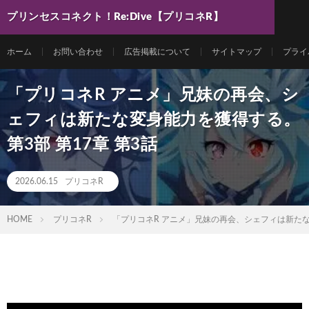
プリンセスコネクト！Re:Dive【プリコネR】
最新動画まとめ
ホーム
お問い合わせ
広告掲載について
サイトマップ
プライ
「プリコネR アニメ」兄妹の再会、シ
ェフィは新たな変身能力を獲得する。
第3部 第17章 第3話
2026.06.15
プリコネR
HOME
プリコネR
「プリコネR アニメ」兄妹の再会、シェフィは新たな変