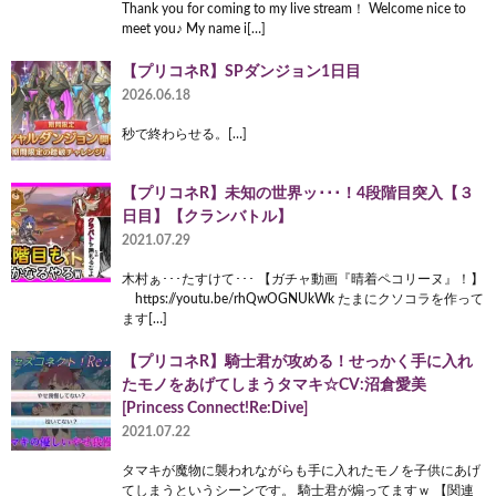
Thank you for coming to my live stream！ Welcome nice to
meet you♪ My name i[…]
【プリコネR】SPダンジョン1日目
2026.06.18
秒で終わらせる。[…]
【プリコネR】未知の世界ッ･･･！4段階目突入【３
日目】【クランバトル】
2021.07.29
木村ぁ･･･たすけて･･･ 【ガチャ動画『晴着ペコリーヌ』！】
https://youtu.be/rhQwOGNUkWk たまにクソコラを作って
ます[…]
【プリコネR】騎士君が攻める！せっかく手に入れ
たモノをあげてしまうタマキ☆CV:沼倉愛美
[Princess Connect!Re:Dive]
2021.07.22
タマキが魔物に襲われながらも手に入れたモノを子供にあげ
てしまうというシーンです。 騎士君が煽ってますｗ 【関連