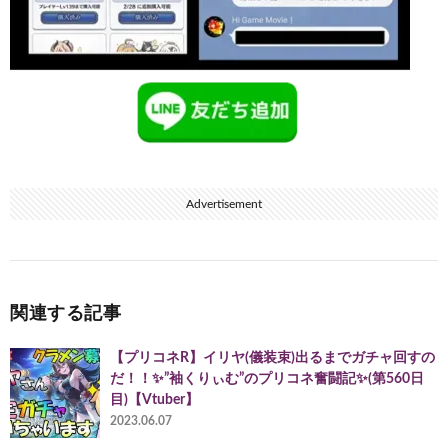
Advertisement
関連する記事
【プリコネR】イリヤ(儀装束)出るまでガチャ回すの
だ！！✨”袖くりぃむ”のプリコネ奮闘記✨(第560日
目)【Vtuber】
2023.06.07