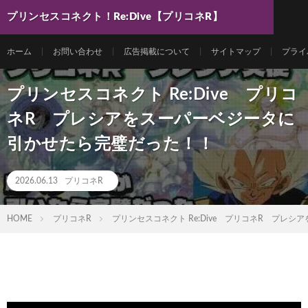
プリンセスコネクト！Re:Dive【プリコネR】
最新動画まとめ
ホーム
お問い合わせ
広告掲載について
サイトマップ
プライ
プリンセスコネクト Re:Dive プリコ
ネR プレシアをスーパーベジータに
引かせたら完璧だった！！
2026.06.13
プリコネR
HOME
プリコネR
プリンセスコネクト Re:Dive プリコネR プレ