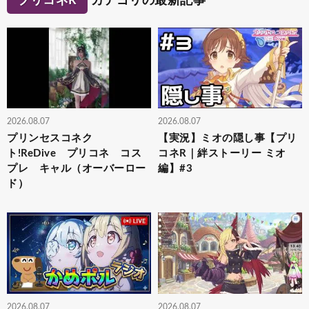
プリコネR
カテゴリの最新記事
2026.08.07
2026.08.07
プリンセスコネク
【実況】ミオの隠し事【プリ
ト!ReDive プリコネ コス
コネR｜絆ストーリー ミオ
プレ キャル（オーバーロー
編】#3
ド）
2026.08.07
2026.08.07