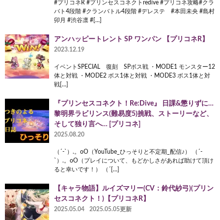
#プリコネR #プリンセスコネクトredive #プリコネ攻略#クラ
バト4段階 #クランバトル4段階 #デレステ #本田未央 #島村
卯月 #渋谷凛 #[…]
アンハッピートレント SP ワンパン 【プリコネR】
2023.12.19
イベントSPECIAL 復刻 SPボス戦 ・MODE1 モンスター12
体と対戦 ・MODE2 ボス1体と対戦 ・MODE3 ボス1体と対
戦[…]
『プリンセスコネクト！Re:Dive』 日課&懲りずに…
黎明界ラビリンス(難易度5)挑戦、ストーリーなど、
そして独り言へ… [プリコネ]
2025.08.20
（´-`）.。oO（YouTube_ひっそりと不定期_配信♪） （´-
`）.。oO（プレイについて、もどかしさがあれば助けて頂け
ると幸いです！） （´[…]
【キャラ物語】ルイズマリー(CV：鈴代紗弓)(プリン
セスコネクト！)【プリコネR】
2025.05.04
2025.05.05更新