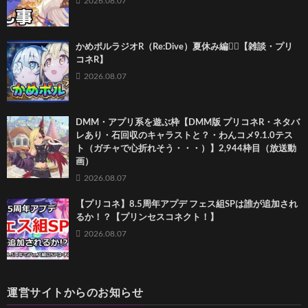
2026.08.07
かめポルラジオR（Re:Dive）⁠夏休み編🏄‍♀️【雑談・プリ
コネR】
2026.08.07
DMM・アプリ系を遊ぶ枠【DMM版 プリコネR・ネタバ
レあり・石回収のキャラストと？・わんコメ9.1.0テス
ト（ガチャで心折れそう・・・）】2,944枠目（放送動
画）
2026.08.07
【プリコネ】8.5周年アプデ フェス組SPは誰が追加され
るか！？【プリンセスコネクト！】
2026.08.07
運営サイトからのお知らせ