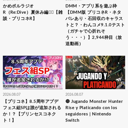
かめポルラジオ
DMM・アプリ系を遊ぶ枠
R（Re:Dive）⁠夏休み編🏄‍♀️【雑
【DMM版 プリコネR・ネタ
談・プリコネR】
バレあり・石回収のキャラス
トと？・わんコメ9.1.0テスト
（ガチャで心折れそ
う・・・）】2,944枠目（放
送動画）
2026.08.07
2026.08.07
【プリコネ】8.5周年アプデ
🔴 Jugando Monster Hunter
フェス組SPは誰が追加される
Rise y Platicando con los
か！？【プリンセスコネク
seguidores | Nintendo
ト！】
Switch