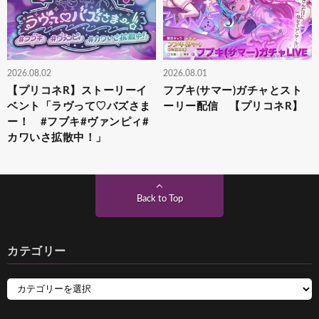
2026.08.02
2026.08.01
【プリコネR】ストーリーイ
フブキ(サマー)ガチャとスト
ベント「ラヴって♡バズさま
ーリー配信 【プリコネR】
ー！ #フブキ#ヴァンピィ#
カワいさ拡散中！」
Back to Top
カテゴリー