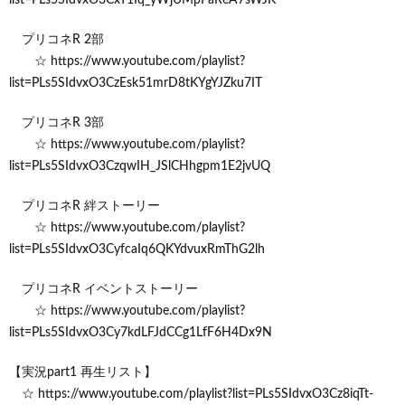
プリコネR 2部
☆ https://www.youtube.com/playlist?
list=PLs5SIdvxO3CzEsk51mrD8tKYgYJZku7IT
プリコネR 3部
☆ https://www.youtube.com/playlist?
list=PLs5SIdvxO3CzqwIH_JSlCHhgpm1E2jvUQ
プリコネR 絆ストーリー
☆ https://www.youtube.com/playlist?
list=PLs5SIdvxO3CyfcaIq6QKYdvuxRmThG2lh
プリコネR イベントストーリー
☆ https://www.youtube.com/playlist?
list=PLs5SIdvxO3Cy7kdLFJdCCg1LfF6H4Dx9N
【実況part1 再生リスト】
☆ https://www.youtube.com/playlist?list=PLs5SIdvxO3Cz8iqTt-