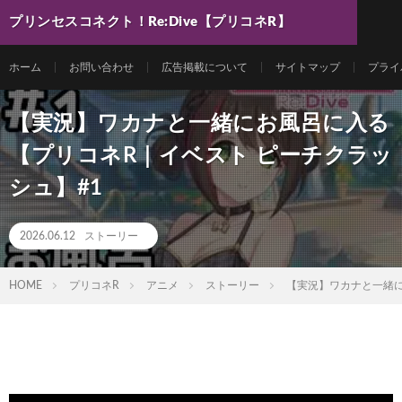
プリンセスコネクト！Re:Dive【プリコネR】
最新動画まとめ
ホーム
お問い合わせ
広告掲載について
サイトマップ
プライ
【実況】ワカナと一緒にお風呂に入る
【プリコネR｜イベスト ピーチクラッ
シュ】#1
2026.06.12
ストーリー
HOME
プリコネR
アニメ
ストーリー
【実況】ワカナと一緒に