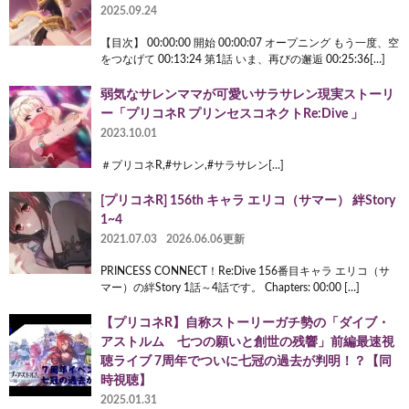
2025.09.24
【目次】 00:00:00 開始 00:00:07 オープニング もう一度、空
をつなげて 00:13:24 第1話 いま、再びの邂逅 00:25:36[…]
弱気なサレンママが可愛いサラサレン現実ストーリ
ー「プリコネR プリンセスコネクトRe:Dive 」
2023.10.01
＃プリコネR,#サレン,#サラサレン[…]
[プリコネR] 156th キャラ エリコ（サマー） 絆Story
1~4
2021.07.03
2026.06.06更新
PRINCESS CONNECT！Re:Dive 156番目キャラ エリコ（サ
マー）の絆Story 1話～4話です。 Chapters: 00:00 […]
【プリコネR】自称ストーリーガチ勢の「ダイブ・
アストルム 七つの願いと創世の残響」前編最速視
聴ライブ 7周年でついに七冠の過去が判明！？【同
時視聴】
2025.01.31