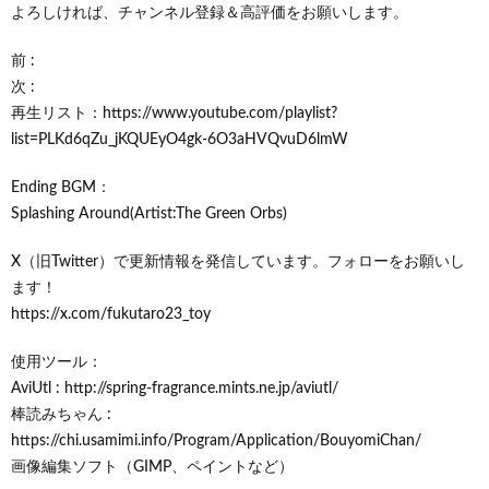
よろしければ、チャンネル登録＆高評価をお願いします。
前 :
次 :
再生リスト：https://www.youtube.com/playlist?
list=PLKd6qZu_jKQUEyO4gk-6O3aHVQvuD6lmW
Ending BGM：
Splashing Around(Artist:The Green Orbs)
X（旧Twitter）で更新情報を発信しています。フォローをお願いし
ます！
https://x.com/fukutaro23_toy
使用ツール：
AviUtl : http://spring-fragrance.mints.ne.jp/aviutl/
棒読みちゃん :
https://chi.usamimi.info/Program/Application/BouyomiChan/
画像編集ソフト（GIMP、ペイントなど）