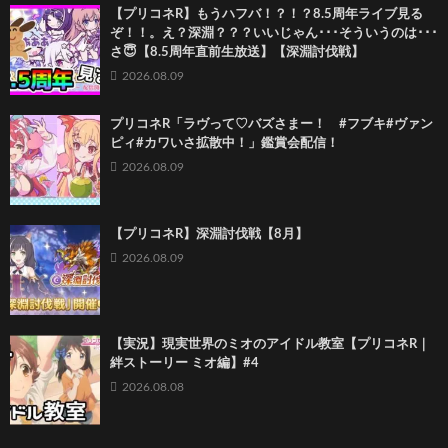
【プリコネR】もうハフバ！？！？8.5周年ライブ見る
ぞ！！。え？深淵？？？いいじゃん･･･そういうのは･･･
さ😇【8.5周年直前生放送】【深淵討伐戦】
2026.08.09
プリコネR「ラヴって♡バズさまー！ #フブキ#ヴァン
ピィ#カワいさ拡散中！」鑑賞会配信！
2026.08.09
【プリコネR】深淵討伐戦【8月】
2026.08.09
【実況】現実世界のミオのアイドル教室【プリコネR｜
絆ストーリー ミオ編】#4
2026.08.08