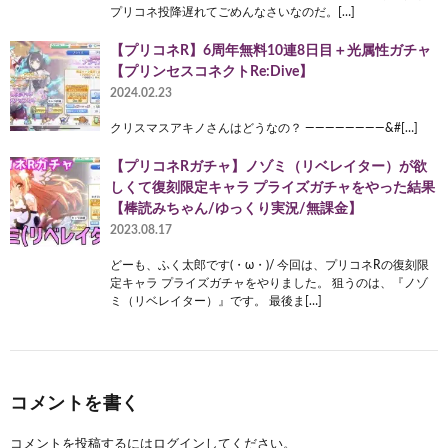
プリコネ投降遅れてごめんなさいなのだ。[…]
【プリコネR】6周年無料10連8日目＋光属性ガチャ
【プリンセスコネクトRe:Dive】
2024.02.23
クリスマスアキノさんはどうなの？ ————————&#[…]
【プリコネRガチャ】ノゾミ（リベレイター）が欲
しくて復刻限定キャラ プライズガチャをやった結果
【棒読みちゃん/ゆっくり実況/無課金】
2023.08.17
どーも、ふく太郎です(・ω・)/ 今回は、プリコネRの復刻限
定キャラ プライズガチャをやりました。 狙うのは、『ノゾ
ミ（リベレイター）』です。 最後ま[…]
コメントを書く
コメントを投稿するには
ログイン
してください。