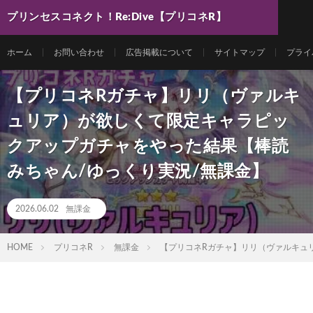
プリンセスコネクト！Re:Dive【プリコネR】
最新動画まとめ
ホーム
お問い合わせ
広告掲載について
サイトマップ
プライ
【プリコネRガチャ】リリ（ヴァルキ
ュリア）が欲しくて限定キャラピッ
クアップガチャをやった結果【棒読
みちゃん/ゆっくり実況/無課金】
2026.06.02
無課金
HOME
プリコネR
無課金
【プリコネRガチャ】リリ（ヴァルキュ