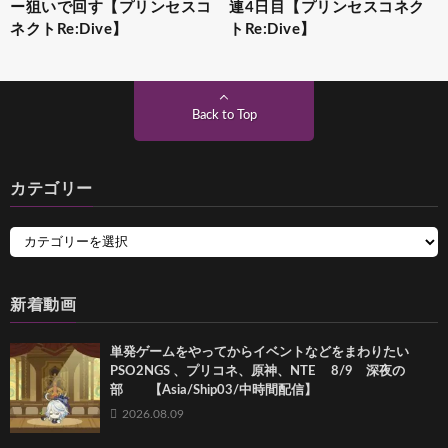
ー狙いで回す【プリンセスコ
連4日目【プリンセスコネク
ネクトRe:Dive】
トRe:Dive】
Back to Top
カテゴリー
新着動画
単発ゲームをやってからイベントなどをまわりたい
PSO2NGS 、プリコネ、原神、NTE 8/9 深夜の
部 【Asia/Ship03/中時間配信】
2026.08.09