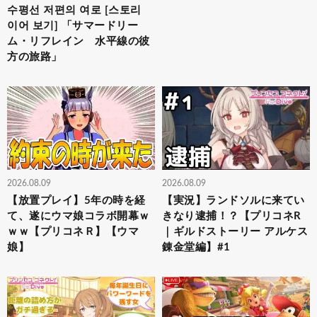
수평선 저편의 여로 [스토리
이어 보기] 「サマードリー
ム・リフレイン 水平線の彼
方の旅路」
2026.08.09
2026.08.09
【放置プレイ】5年の時を経
【実況】ランドソルに来てい
て、遂にウマ娘コラボ開幕ｗ
きなり逮捕！？【プリコネR
ｗｗ【プリコネＲ】【ウマ
｜ギルドストーリー アルケス
娘】
錬金堂編】#1