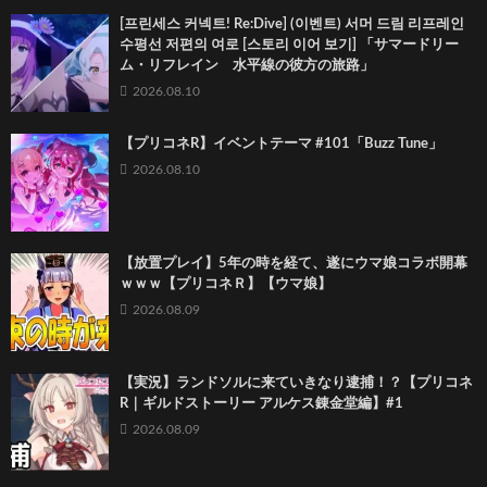
[프린세스 커넥트! Re:Dive] (이벤트) 서머 드림 리프레인
수평선 저편의 여로 [스토리 이어 보기] 「サマードリー
ム・リフレイン 水平線の彼方の旅路」
2026.08.10
【プリコネR】イベントテーマ #101「Buzz Tune」
2026.08.10
【放置プレイ】5年の時を経て、遂にウマ娘コラボ開幕
ｗｗｗ【プリコネＲ】【ウマ娘】
2026.08.09
【実況】ランドソルに来ていきなり逮捕！？【プリコネ
R｜ギルドストーリー アルケス錬金堂編】#1
2026.08.09