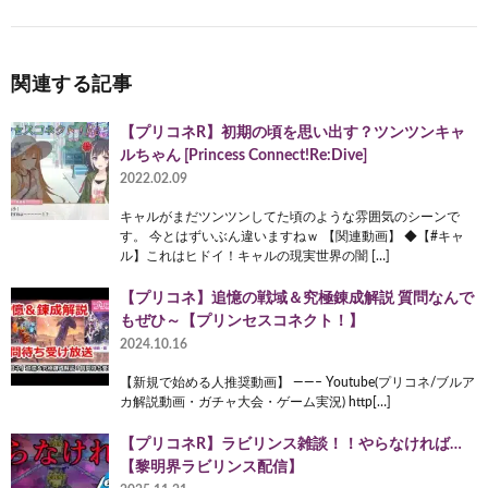
関連する記事
【プリコネR】初期の頃を思い出す？ツンツンキャ
ルちゃん [Princess Connect!Re:Dive]
2022.02.09
キャルがまだツンツンしてた頃のような雰囲気のシーンで
す。 今とはずいぶん違いますねｗ 【関連動画】 ◆【#キャ
ル】これはヒドイ！キャルの現実世界の闇 […]
【プリコネ】追憶の戦域＆究極錬成解説 質問なんで
もぜひ～【プリンセスコネクト！】
2024.10.16
【新規で始める人推奨動画】 ——– Youtube(プリコネ/ブルア
カ解説動画・ガチャ大会・ゲーム実況) http[…]
【プリコネR】ラビリンス雑談！！やらなければ…
【黎明界ラビリンス配信】