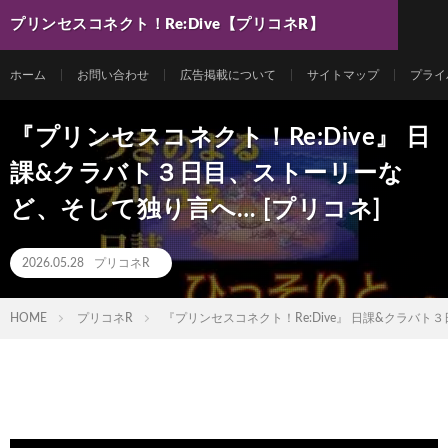
プリンセスコネクト！Re:Dive【プリコネR】
最新動画まとめ
ホーム
お問い合わせ
広告掲載について
サイトマップ
プライ
『プリンセスコネクト！Re:Dive』 日
課&クラバト３日目、ストーリーな
ど、そして独り言へ… [プリコネ]
2026.05.28
プリコネR
HOME
プリコネR
『プリンセスコネクト！Re:Dive』 日課&クラバト