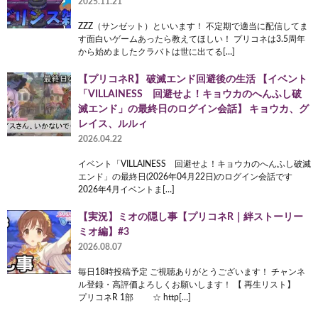
2025.11.21
ZZZ（サンゼット）といいます！ 不定期で適当に配信してま
す面白いゲームあったら教えてほしい！ プリコネは3.5周年
から始めましたクラバトは世に出てる[…]
【プリコネR】 破滅エンド回避後の生活 【イベント
「VILLAINESS 回避せよ！キョウカのへんふし破
滅エンド」の最終日のログイン会話】 キョウカ、グ
レイス、ルルィ
2026.04.22
イベント「VILLAINESS 回避せよ！キョウカのへんふし破滅
エンド」の最終日(2026年04月22日)のログイン会話です
2026年4月イベントま[…]
【実況】ミオの隠し事【プリコネR｜絆ストーリー
ミオ編】#3
2026.08.07
毎日18時投稿予定 ご視聴ありがとうございます！ チャンネ
ル登録・高評価よろしくお願いします！ 【 再生リスト】
プリコネR 1部 ☆ http[…]