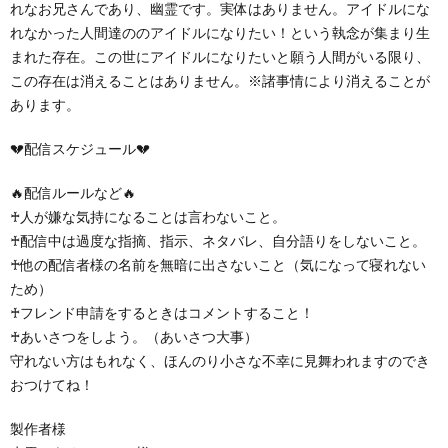
れなお兄さんであり、幽霊です。実体はありません。アイドルにな
れなかった人間達ののアイドルになりたい！という執念が集まり生
まれた存在。この世にアイドルになりたいと願う人間がいる限り、
この存在は消えることはありません。※諸事情により消えることが
あります。
💔配信スケジュール💔
🔥配信ルールなど🔥
♰人が嫌な気持になることは言わないこと。
♰配信中は過度な指摘、指示、ネタバレ、自分語りをしないこと。
♰他の配信者様の名前を無暗に出さないこと（気になって寝れない
ため）
︎︎♰フレンド申請をするときはコメントすること！
♰あいさつをしよう。（あいさつ大事）
守れない方はもれなく、ほんのり小さな不幸に見舞われますのでき
おつけてね！
製作者様