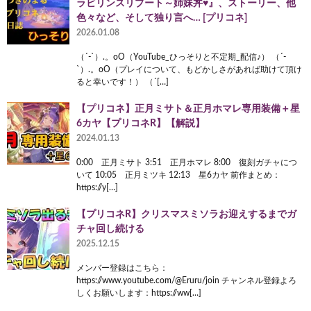
ラビリンスリブート～姉妹丼♥』、ストーリー、他
色々など、そして独り言へ… [プリコネ]
2026.01.08
（´-`）.。oO（YouTube_ひっそりと不定期_配信♪） （´-
`）.。oO（プレイについて、もどかしさがあれば助けて頂け
ると幸いです！） （´[…]
【プリコネ】正月ミサト＆正月ホマレ専用装備＋星
6カヤ【プリコネR】【解説】
2024.01.13
0:00 正月ミサト 3:51 正月ホマレ 8:00 復刻ガチャにつ
いて 10:05 正月ミツキ 12:13 星6カヤ 前作まとめ：
https://y[…]
【プリコネR】クリスマスミソラお迎えするまでガ
チャ回し続ける
2025.12.15
メンバー登録はこちら：
https://www.youtube.com/@Eruru/join チャンネル登録よろ
しくお願いします：https://ww[…]