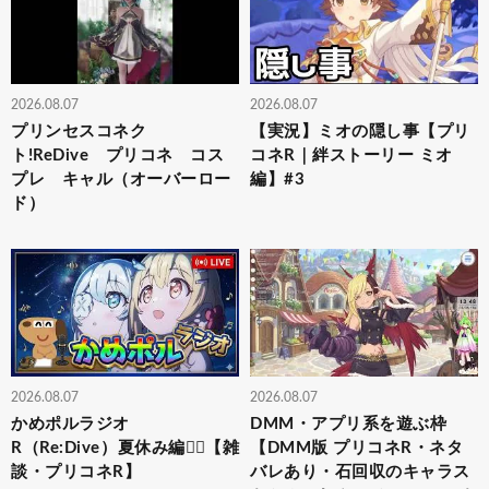
2026.08.07
2026.08.07
プリンセスコネク
【実況】ミオの隠し事【プリ
ト!ReDive プリコネ コス
コネR｜絆ストーリー ミオ
プレ キャル（オーバーロー
編】#3
ド）
2026.08.07
2026.08.07
かめポルラジオ
DMM・アプリ系を遊ぶ枠
R（Re:Dive）⁠夏休み編🏄‍♀️【雑
【DMM版 プリコネR・ネタ
談・プリコネR】
バレあり・石回収のキャラス