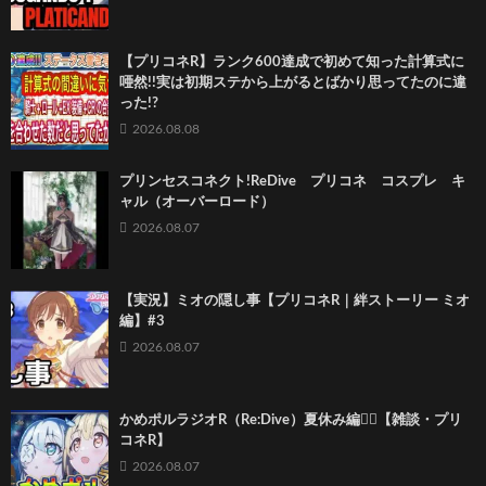
【プリコネR】ランク600達成で初めて知った計算式に
唖然!!実は初期ステから上がるとばかり思ってたのに違
った!?
2026.08.08
プリンセスコネクト!ReDive プリコネ コスプレ キ
ャル（オーバーロード）
2026.08.07
【実況】ミオの隠し事【プリコネR｜絆ストーリー ミオ
編】#3
2026.08.07
かめポルラジオR（Re:Dive）⁠夏休み編🏄‍♀️【雑談・プリ
コネR】
2026.08.07