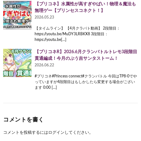
【プリコネ】水属性が高すぎやばい！物理＆魔法も
無理ゲー【プリンセスコネクト！】
2026.05.23
【タイムライン】 【4月クラバト動画】 2段階目：
https://youtu.be/MuDY3LRBKX8 3段階目：
https://youtu.be[…]
【プリコネR】2026.6月クランバトルトレモ3段階目
貫通編成！今月のぷう吉サンタストーム！
2026.06.22
#プリコネ#Princess connect#クランバトル 今回はTP8-0でや
っていますが4段階目はもしかしたら変更する場合がござい
ます 0:00 […]
コメントを書く
コメントを投稿するには
ログイン
してください。