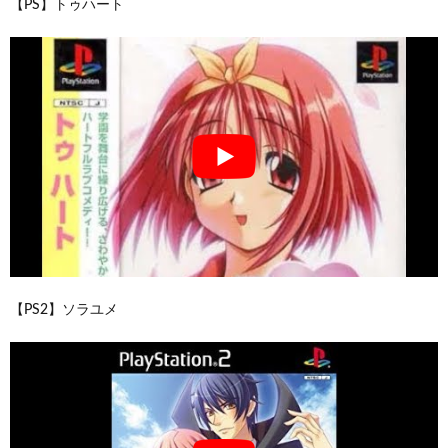
【PS】トゥハート
【PS2】ソラユメ