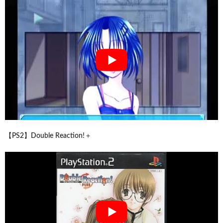
【PS2】Double Reaction!＋