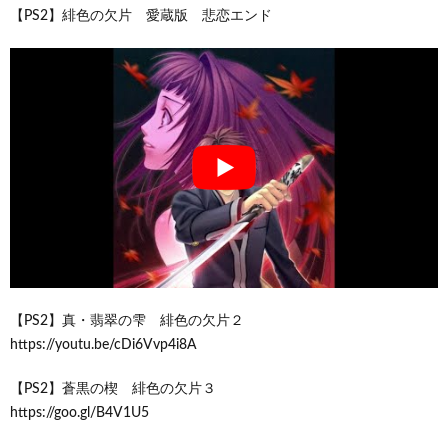
【PS2】緋色の欠片 愛蔵版 悲恋エンド
【PS2】真・翡翠の雫 緋色の欠片２
https://youtu.be/cDi6Vvp4i8A
【PS2】蒼黒の楔 緋色の欠片３
https://goo.gl/B4V1U5