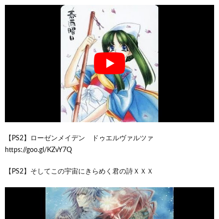
【PS2】ローゼンメイデン ドゥエルヴァルツァ
https://goo.gl/KZvY7Q
【PS2】そしてこの宇宙にきらめく君の詩ＸＸＸ