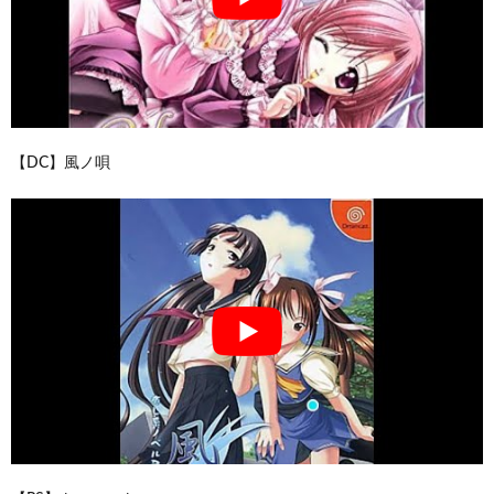
【DC】風ノ唄