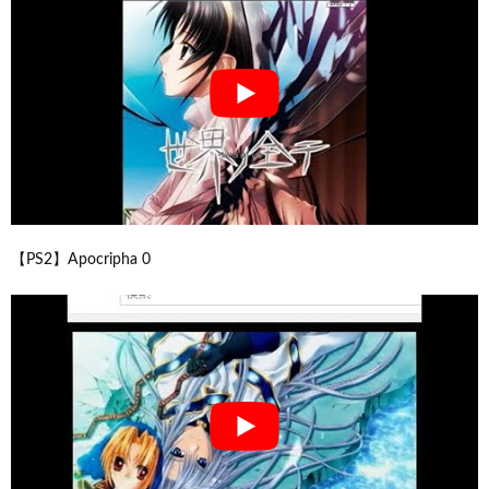
【PS2】Apocripha 0