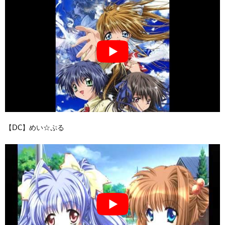
【DC】めい☆ぷる