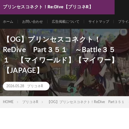
プリンセスコネクト！Re:Dive【プリコネR】
最新動画まとめ
ホーム
お問い合わせ
広告掲載について
サイトマップ
プライ
【OG】プリンセスコネクト！
ReDive Part３５１ ～Battle３５
１ 【マイワールド】【マイワー】
【JAPAGE】
2026.05.28
プリコネR
HOME
プリコネR
【OG】プリンセスコネクト！ReDive Part３５１ 