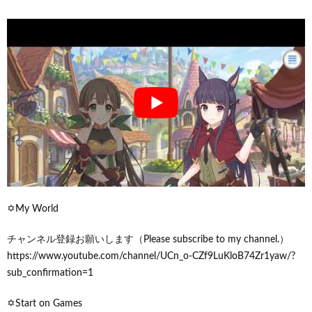
✡My World
チャンネル登録お願いします（Please subscribe to my channel.）
https://www.youtube.com/channel/UCn_o-CZf9LuKloB74Zr1yaw/?
sub_confirmation=1
✡Start on Games