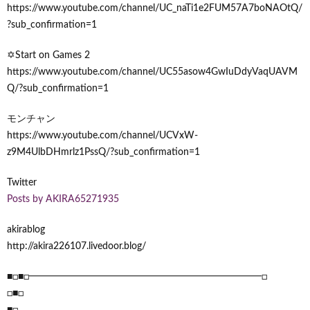
https://www.youtube.com/channel/UC_naTi1e2FUM57A7boNAOtQ/
?sub_confirmation=1
✡Start on Games 2
https://www.youtube.com/channel/UC55asow4GwIuDdyVaqUAVM
Q/?sub_confirmation=1
モンチャン
https://www.youtube.com/channel/UCVxW-
z9M4UlbDHmrlz1PssQ/?sub_confirmation=1
Twitter
Posts by AKIRA65271935
akirablog
http://akira226107.livedoor.blog/
■□■□━━━━━━━━━━━━━━━━━━━━━━━━□
□■□
■□