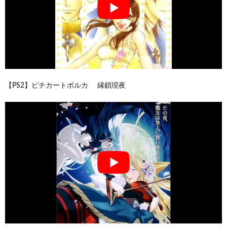
【PS2】ピチカートポルカ 縁鎖現夜