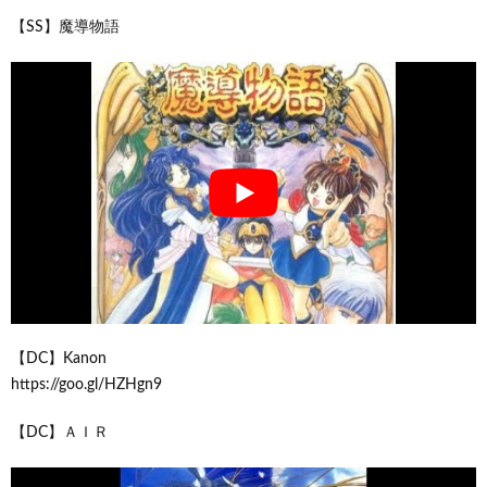
【SS】魔導物語
【DC】Kanon
https://goo.gl/HZHgn9
【DC】ＡＩＲ