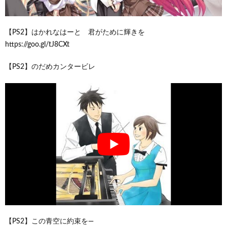
【PS2】はかれなはーと 君がために輝きを
https://goo.gl/tJ8CXt
【PS2】のだめカンタービレ
【PS2】この青空に約束を―