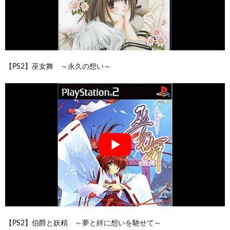
【PS2】巫女舞 ～永久の想い～
【PS2】伯爵と妖精 ～夢と絆に想いを馳せて～