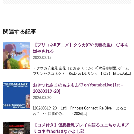
関連する記事
【プリコネRアニメ】クウカ(CV:長妻樹里)エ〇本を
燃やされる
2022.02.15
・クウカ / 遠見 空花（とおみ くうか）(CV:長妻樹里) ゲーム
プリンセスコネクト！Re:Dive DL リンク 【IOS】 https://a[…]
おきつねさまのもふもふ♡ on YoutubeLive [1st –
20260319･20]
2026.03.20
[20260319･20 – 1st] Princess Connect! Re:Dive よるこ
ね!? ･･･回収のみ。 ・2026[…]
【コメ付き】仮想授乳プレイを語るユニちゃん #プ
リコネ #shorts #なかよし部