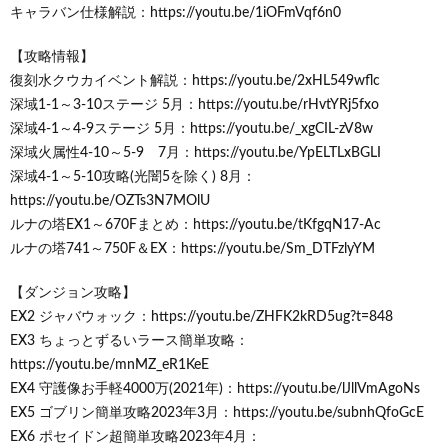
キャラバン仕様解説：https://youtu.be/1iOFmVqf6n0
【攻略情報】
復刻水クウカイベント解説：https://youtu.be/2xHL549wflc
深域1-1～3-10ステージ 5月：https://youtu.be/rHvtYRj5fxo
深域4-1～4-9ステージ 5月：https://youtu.be/_xgCIL-zV8w
深域火属性4-10～5-9 7月：https://youtu.be/YpELTLxBGLI
深域4-1～5-10攻略(光闇5を除く) 8月：
https://youtu.be/OZTs3N7MOlU
ルナの塔EX1～670Fまとめ：https://youtu.be/tKfgqN17-Ac
ルナの塔741～750F＆EX：https://youtu.be/Sm_DTFzlyYM
【ダンジョン攻略】
EX2 ジャバウォック：https://youtu.be/ZHFK2kRD5ug?t=848
EX3 ちょっとずるいラース簡単攻略：
https://youtu.be/mnMZ_eR1KeE
EX4 守護像お手軽4000万(2021年)：https://youtu.be/lJllVmAgoNs
EX5 ゴブリン簡単攻略2023年3月：https://youtu.be/subnhQfoGcE
EX6 ポセイドン超簡単攻略2023年4月：