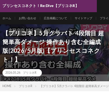
プリンセスコネクト！Re:Dive【プリコネR】
最新動画まとめ
ホーム
お問い合わせ
広告掲載について
サイトマップ
プライ
【プリコネ】5月クラバト 4段階目 超
簡単高ダメージ 操作あり含む全編成
版(2026/5月版)【プリンセスコネク
ト！】
2026.05.26
プリコネR
HOME
プリコネR
【プリコネ】5月クラバト 4段階目 超簡単高ダメージ 