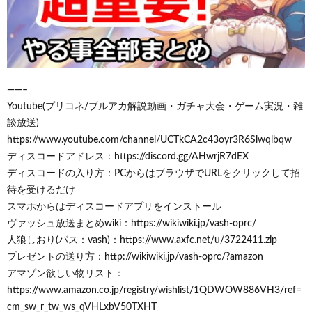
——–
Youtube(プリコネ/ブルアカ解説動画・ガチャ大会・ゲーム実況・雑
談放送)
https://www.youtube.com/channel/UCTkCA2c43oyr3R6Slwqlbqw
ディスコードアドレス：https://discord.gg/AHwrjR7dEX
ディスコードの入り方：PCからはブラウザでURLをクリックして招
待を受けるだけ
スマホからはディスコードアプリをインストール
ヴァッシュ放送まとめwiki：https://wikiwiki.jp/vash-oprc/
人狼しおり(パス：vash)：https://www.axfc.net/u/3722411.zip
プレゼントの送り方：http://wikiwiki.jp/vash-oprc/?amazon
アマゾン欲しい物リスト：
https://www.amazon.co.jp/registry/wishlist/1QDWOW886VH3/ref=
cm_sw_r_tw_ws_qVHLxbV50TXHT