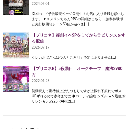
2024.05.01
DLsiteにて予告販売ページ公開中！お気に入り登録お願いし
ます。 ▼メメリスちゃんRPGの詳細はこちら （無料体験版
と先行版回想シーン53個が遊べま[…]
【プリコネ】復刻イベSPをしてからラビリンスをす
る配信
2026.07.17
クレカおばさんは今のところ引く予定はありません[…]
【プリコネR】5段階目 オークチーフ 魔法2980
万
2022.01.25
初動変えて期待値上げたつもりですが上振れ下振れでボス
UBずれるので参考までに ◆パーティ編成 シズル ★6 最強 水
サレン★3 Lv223 RANK2[…]