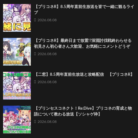
【プリコネR】8.5周年直前生放送を皆で一緒に観るライ
ブ
2026.08.08
【プリコネR】最終日まで放置!?深淵討伐戦終わらせる
初見さん初心者さん大歓迎、お気軽にコメントどうぞ
2026.08.08
【二窓】8.5周年直前生放送と攻略配信 【プリコネR】
2026.08.08
【プリンセスコネクト！Re:Dive】プリコネの育成と物
語について教わる放送【ソシャゲ枠】
2026.08.08