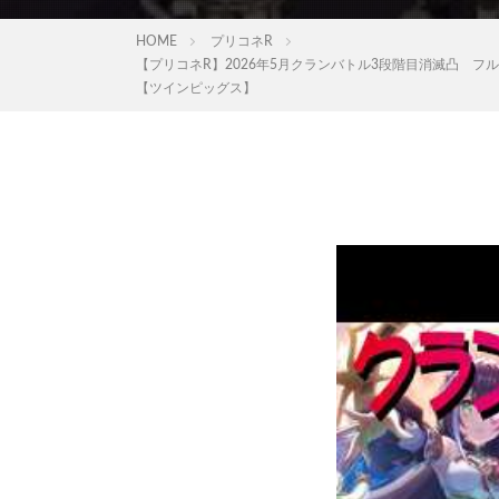
HOME
プリコネR
【プリコネR】2026年5月クランバトル3段階目消滅凸 
【ツインピッグス】