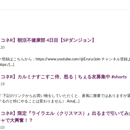
コネR】朝活不健康部 4日目【SPダンジョン】
.20
登録はこちらから：https://www.youtube.com/@Eruru/join チャンネ
ps:/[…]
コネR】カルミナすこすこ侍、怒る｜ちぇる友募集中 #shorts
.18
▽ 下記のリンクからお買い物をしていただくと、蒼風に微量ではありますが
るのと特にやることは変わりません） Ama[…]
リコネR】限定『ライラエル（クリスマス）』出るまで引いてみ
チャで大興奮！？
.03