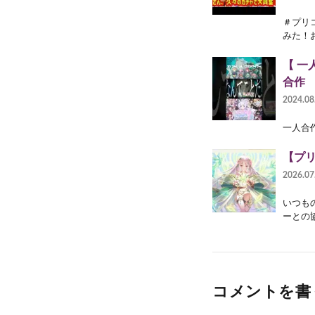
＃プリ
みた！
【 一
合作
2024.08
一人合作
【プリ
2026.07
いつも
ーとの
コメントを書