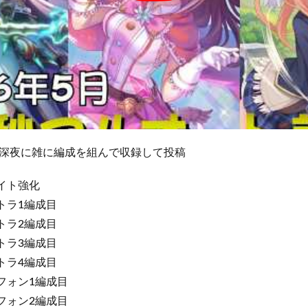
深夜に雑に編成を組んで収録して投稿
ナイト強化
クトラ1編成目
クトラ2編成目
クトラ3編成目
クトラ4編成目
リフォン1編成目
リフォン2編成目