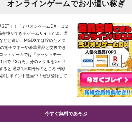
オンラインゲームでお小遣い稼ぎ
品GET！！「ミリオンゲームDX」は２
景品交換ができるゲームサイトだよ。普
などと違い、MGDXでは貯めたメダ
h」等の電子マネーや豪華景品と交換でき
ロットゲームでは「ラッシュモー
1回で「3万円」分のメダルをGET！
ると 通常1,500円分のところ 倍額
」お試しポイント進呈中！ぜひ登録して
今すぐ無料であそぶ