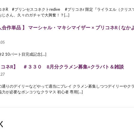
コネR #プリンセスコネクトredive #プリコネr 限定『ライラエル（クリ
おじさん、久々のガチャで大興奮！？[…]
人合作単品 】 マーシャル・マキシマイザー × プリコネR ( なかよし
.05
2 10パート目完成記念[…]
コネR】 ＃３３０ 8月分クラメン募集+クラバト＆雑談
.27
の通りのデイリーなどやって適当にプレイ クラメン募集しつつデイリーやクラ
協力が必要なポンコツなクラマス 初心者 専用[…]
く