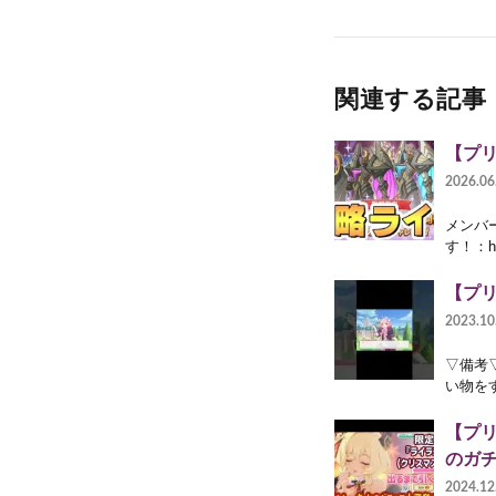
関連する記事
【プリ
2026.06
メンバー
す！：htt
【プリ
2023.10
▽備考
い物をす
【プ
のガ
2024.12