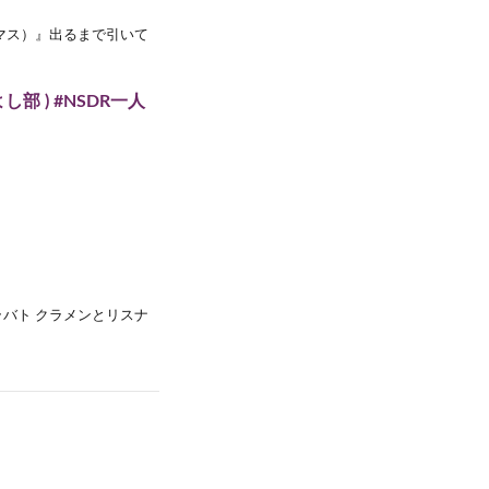
スマス）』出るまで引いて
部 ) #NSDR一人
バト クラメンとリスナ