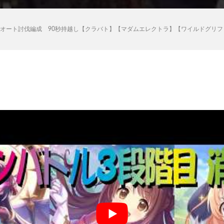
フルオート討伐編成 90秒持越し【クラバト】【マダムエレクトラ】【ワイルドグリ