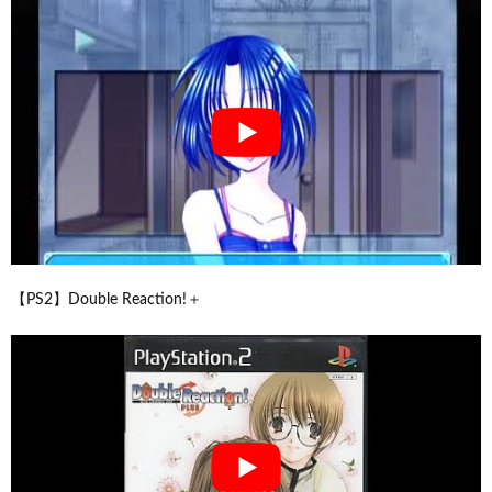
【PS2】Double Reaction!＋