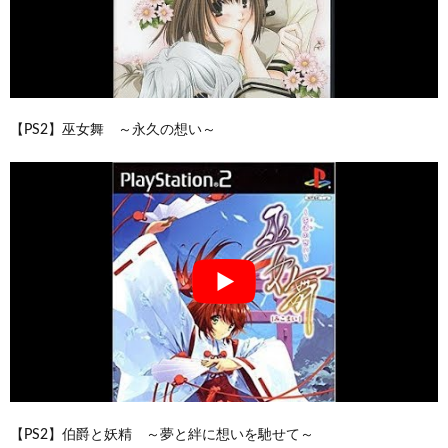
【PS2】巫女舞 ～永久の想い～
【PS2】伯爵と妖精 ～夢と絆に想いを馳せて～