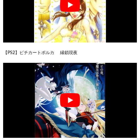
【PS2】ピチカートポルカ 縁鎖現夜