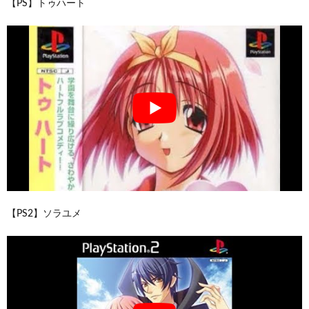
【PS】トゥハート
【PS2】ソラユメ