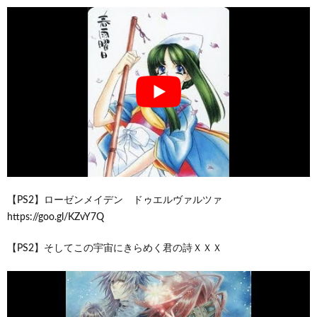
【PS2】ローゼンメイデン ドゥエルヴァルツァ
https://goo.gl/KZvY7Q
【PS2】そしてこの宇宙にきらめく君の詩ＸＸＸ