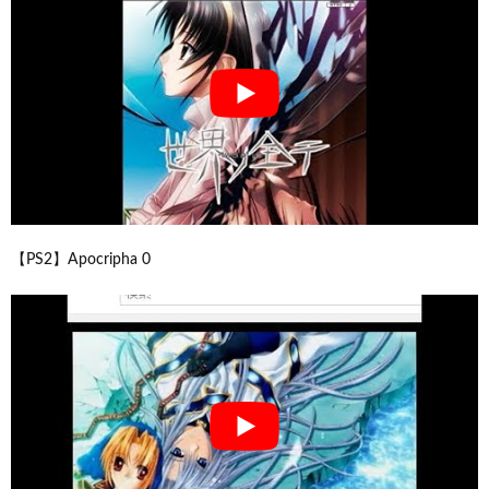
【PS2】Apocripha 0