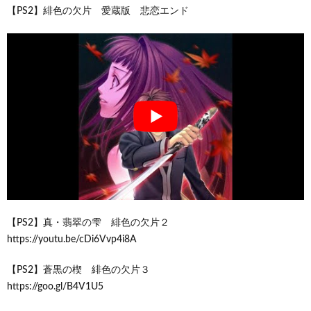
【PS2】緋色の欠片 愛蔵版 悲恋エンド
【PS2】真・翡翠の雫 緋色の欠片２
https://youtu.be/cDi6Vvp4i8A
【PS2】蒼黒の楔 緋色の欠片３
https://goo.gl/B4V1U5