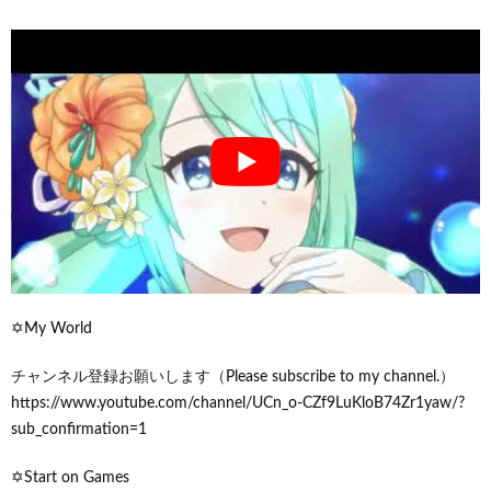
✡My World
チャンネル登録お願いします（Please subscribe to my channel.）
https://www.youtube.com/channel/UCn_o-CZf9LuKloB74Zr1yaw/?
sub_confirmation=1
✡Start on Games