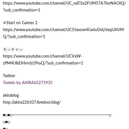
https://www.youtube.com/channel/UC_naTi1e2FUM57A7boNAOtQ/
?sub_confirmation=1
✡Start on Games 2
https://www.youtube.com/channel/UC55asow4GwIuDdyVaqUAVM
Q/?sub_confirmation=1
モンチャン
https://www.youtube.com/channel/UCVxW-
z9M4UlbDHmrlz1PssQ/?sub_confirmation=1
Twitter
Tweets by AKIRA65271935
akirablog
http://akira226107.livedoor.blog/
■□■□━━━━━━━━━━━━━━━━━━━━━━━━□
□■□
■□