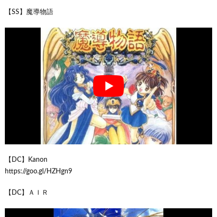
【SS】魔導物語
【DC】Kanon
https://goo.gl/HZHgn9
【DC】ＡＩＲ