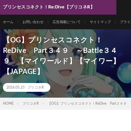
プリンセスコネクト！Re:Dive【プリコネR】
最新動画まとめ
ホーム
お問い合わせ
広告掲載について
サイトマップ
プライ
【OG】プリンセスコネクト！
ReDive Part３４９ ～Battle３４
９ 【マイワールド】【マイワー】
【JAPAGE】
2026.05.23
プリコネR
HOME
プリコネR
【OG】プリンセスコネクト！ReDive Part３４９ 