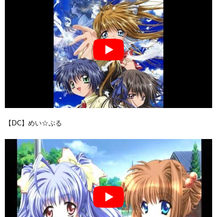
【DC】めい☆ぷる