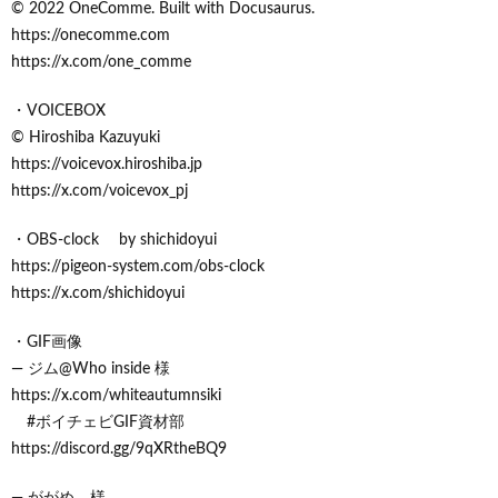
© 2022 OneComme. Built with Docusaurus.
https://onecomme.com
https://x.com/one_comme
・VOICEBOX
© Hiroshiba Kazuyuki
https://voicevox.hiroshiba.jp
https://x.com/voicevox_pj
・OBS-clock by shichidoyui
https://pigeon-system.com/obs-clock
https://x.com/shichidoyui
・GIF画像
— ジム@Who inside 様
https://x.com/whiteautumnsiki
#ボイチェビGIF資材部
https://discord.gg/9qXRtheBQ9
— ががめ 様