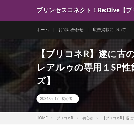
プリンセスコネクト！Re:Dive【
ゲーム動画を色々まとめてみました。
ホーム
お問い合わせ
広告掲載について
【プリコネR】遂に古
レアルゥの専用１SP
ズ】
2026.05.17
初心者
HOME
プリコネR
初心者
【プリコネR】遂に