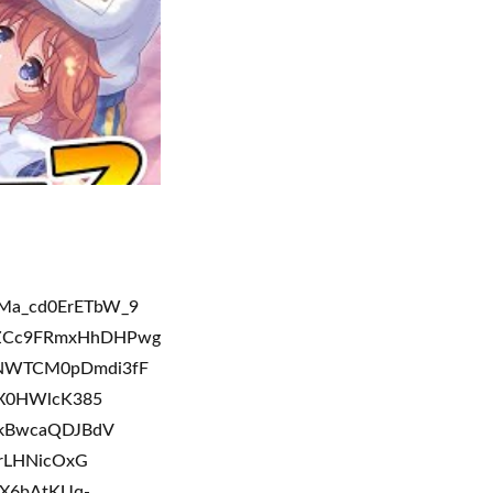
HMa_cd0ErETbW_9
KZCc9FRmxHhDHPwg
6NWTCM0pDmdi3fF
8X0HWlcK385
KkBwcaQDJBdV
KrLHNicOxG
CX6bAtKUq-