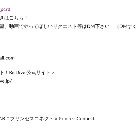
_pcrd
きはこちら！
望、動画でやってほしいリクエスト等はDM下さい！（DMす
il.com
Re:Dive 公式サイト＞
ve.jp/
＃プリンセスコネクト＃PrincessConnect