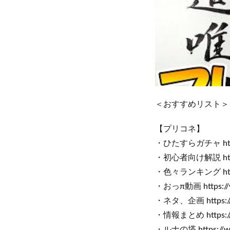
＜おすすめリスト＞
【プリコネ】
・ひたすらガチャ https:/
・初心者向け解説 https:
・色々ランキング https:/
・おっπ動画 https://w
・ネタ、企画 https://w
・情報まとめ https://ww
・ルナの塔 https://ww