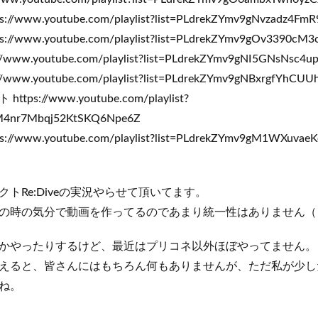
www.youtube.com/playlist?list=PLdrekZYmv9gNvzadz4Fm
www.youtube.com/playlist?list=PLdrekZYmv9gOv3390cM
ww.youtube.com/playlist?list=PLdrekZYmv9gNI5GNsNsc4up
ww.youtube.com/playlist?list=PLdrekZYmv9gNBxrgfYhCU
s://www.youtube.com/playlist?
gM4nr7Mbqj52KtSKQ6Npe6Z
www.youtube.com/playlist?list=PLdrekZYmv9gM1WXuva
トRe:Diveの実況やらせて頂いてます。
の時の気分で動画を作ってるのであまり統一性はありません（
かやったりするけど、最近はプリコネ以外ほぼやってません。
えると、皆さんにはもちろん何もありませんが、ただ私が少し
ね。