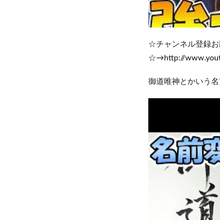
☆チャンネル登録お
☆→http://www.yout
御道唯神とかいう名