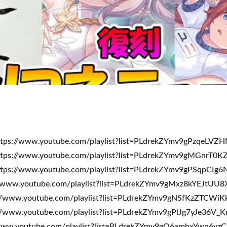
/www.youtube.com/playlist?list=PLdrekZYmv9gPzqeLVZ
//www.youtube.com/playlist?list=PLdrekZYmv9gMGnrT0
/www.youtube.com/playlist?list=PLdrekZYmv9gPSqpCIg
ww.youtube.com/playlist?list=PLdrekZYmv9gMxz8kYEJtUU
ww.youtube.com/playlist?list=PLdrekZYmv9gNSfKzZTCWi
w.youtube.com/playlist?list=PLdrekZYmv9gPlJg7yJe36V_
w.youtube.com/playlist?list=PLdrekZYmv9gO6ambxYwn6yz