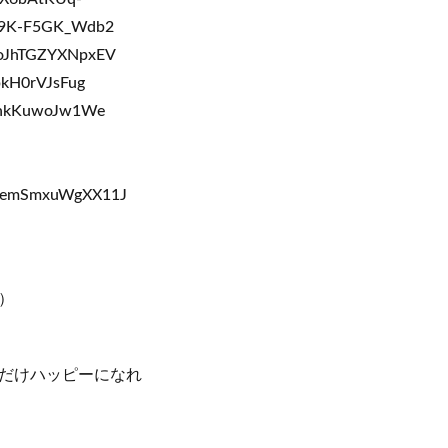
R9K-F5GK_Wdb2
3oJhTGZYXNpxEV
kH0rVJsFug
UhkKuwoJw1We
eKemSmxuWgXX11J
）
だけハッピーになれ