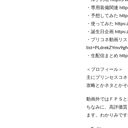
・専用装備関連 https://
・予想してみた https://
・使ってみた https://w
・誕生日企画 https://w
・プリコネ動画リスト http
list=PLdrekZYmv9
・生配信まとめ https://
＜プロフィール＞
主にプリンセスコネク
攻略とかネタとかそ
動画外ではＦＰＳと
ちなみに、高評価貰
ます。わかりみです