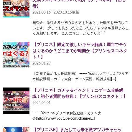
者】
2021.08.16
2023.10.15更新
無課金、微課金及び初心者の方を対象とした動画を発信して
います。 少しでも良かったと思ったらチャンネル登録よろし
くお願いします。 こんにちは、どんぐりと[…]
【プリコネ】限定で欲しいキャラ解説！周年でチケ
はくるのか？どこまでが範囲か【プリンセスコネク
ト！】
2026.01.29
【新規で始める人推奨動画】 ——– Youtube(プリコネ/ブルア
カ解説動画・ガチャ大会・ゲーム実況・雑談放送)[…]
【プリコネ】ガチャ＆イベントミニゲーム攻略解
説！初心者質問も歓迎！【プリンセスコネクト！】
2024.04.01
——– Youtube(プリコネ解説動画・ガチャ大
会)https://www.youtube.com/channe[…]
【プリコネR】またしても来る激アツガチャセッ