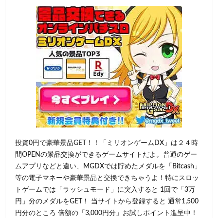
投資0円で豪華景品GET！！「ミリオンゲームDX」は２４時
間OPENの景品交換ができるゲームサイトだよ。普通のゲー
ムアプリなどと違い、MGDXでは貯めたメダルを「Bitcash」
等の電子マネーや豪華景品と交換できちゃうよ！特にスロッ
トゲームでは「ラッシュモード」に突入すると 1回で「3万
円」分のメダルをGET！ 当サイトから登録すると 通常1,500
円分のところ 倍額の「3,000円分」お試しポイント進呈中！