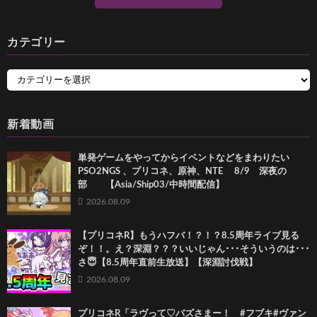
カテゴリー
新着動画
単発ゲームをやってからイベントなどをまわりたい
PSO2NGS 、プリコネ、原神、NTE 8/9 深夜の
部 【Asia/Ship03/中時間配信】
2026.08.09
【プリコネR】もうハフバ！？！？8.5周年ライブ見る
ぞ！！。え？深淵？？？いいじゃん･･･そういうのは･･･
さ😇【8.5周年直前生放送】【深淵討伐戦】
2026.08.09
プリコネR「ラヴって♡バズさまー！ #フブキ#ヴァン