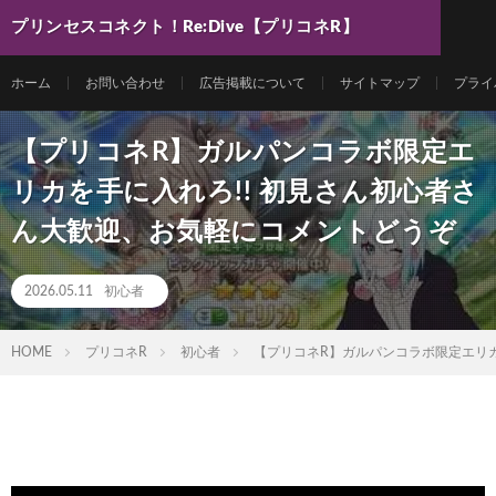
プリンセスコネクト！Re:Dive【プリコネR】
最新動画まとめ
ホーム
お問い合わせ
広告掲載について
サイトマップ
プライ
【プリコネR】ガルパンコラボ限定エ
リカを手に入れろ!! 初見さん初心者さ
ん大歓迎、お気軽にコメントどうぞ
2026.05.11
初心者
HOME
プリコネR
初心者
【プリコネR】ガルパンコラボ限定エリカ