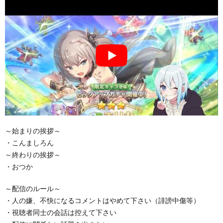
～始まりの挨拶～
・こんましろん
～終わりの挨拶～
・おつか
～配信のルール～
・人の嫌、不快になるコメントはやめて下さい（誹謗中傷等）
・視聴者同士の会話は控えて下さい