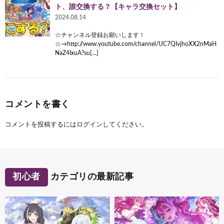
ト、誰交換する？【キャラ交換セット】
2024.08.14
☆チャンネル登録お願いします！
☆→http://www.youtube.com/channel/UC7QIvjhoXX2nMaH
NaZ4IxuA?su[…]
コメントを書く
コメントを投稿するには
ログイン
してください。
初心者
カテゴリの最新記事