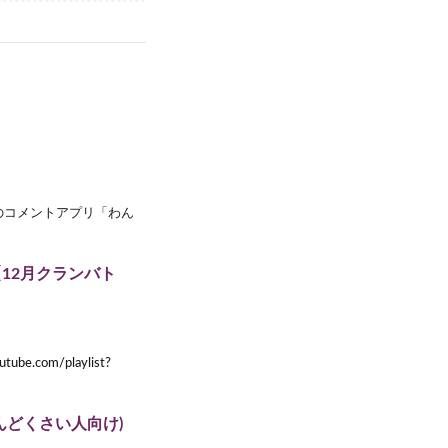
のコメントアプリ「わん
【12月クランバト
com/playlist?
んどくさい人向け)