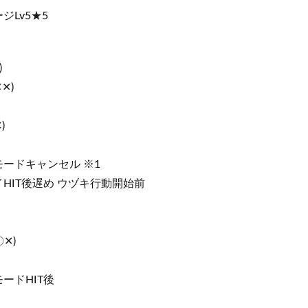
ジLv5★5
)
✕)
)
員モードキャンセル ※1
レイHIT後遅め ウヅキ行動開始前
✕)
モードHIT後