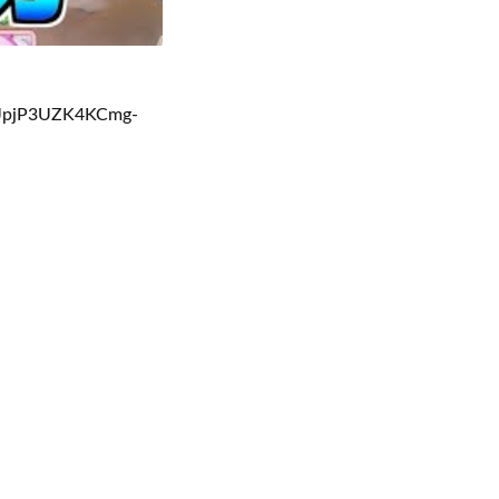
pjP3UZK4KCmg-