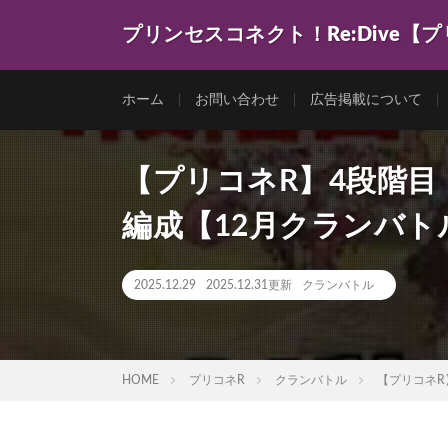
プリンセスコネクト！Re:Dive【
ゲーム動画を色々まとめてみました。
ホーム
お問い合わせ
広告掲載について
【プリコネR】4段階目 ラ
編成【12月クランバ
2025.12.29
2025.12.31更新
クランバトル
HOME
プリコネR
クランバトル
【プリコネR