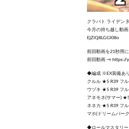
クラバト ライデン 
今月の持ち越し動画 再生リスト
EjZiQ8LGGl08o
前回動画を21秒用に
前回動画 → https://yo
◆編成 ※EX装備あ
クルル ★5 R39 フル
ウヅキ ★5 R39 フル
アネモネ(サマー) ★5
ネネカ ★5 R39 フル
マホ(ドリームパーク) 
◆ロールマスタリー