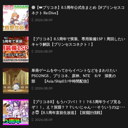
🔴【👑プリコネ】8.5周年公式生まとめ【#プリンセスコ
ネクト Re:Dive】
2026.08.09
【プリコネ】8.5周年で実装、専用装備1SP！周回したい
キャラ解説【プリンセスコネクト！】
2026.08.09
単発ゲームをやってからイベントなどをまわりたい
PSO2NGS 、プリコネ、原神、NTE 8/9 深夜の
部 【Asia/Ship03/中時間配信】
2026.08.09
【プリコネR】もうハフバ！？！？8.5周年ライブ見る
ぞ！！。え？深淵？？？いいじゃん･･･そういうのは･･･
さ😇【8.5周年直前生放送】【深淵討伐戦】
2026.08.09