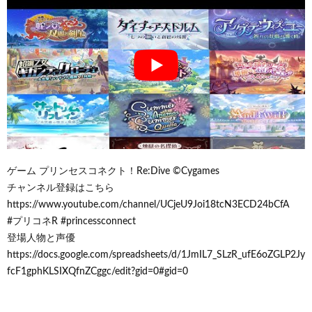
ゲーム プリンセスコネクト！Re:Dive ©Cygames
チャンネル登録はこちら
https://www.youtube.com/channel/UCjeU9Joi18tcN3ECD24bCfA
#プリコネR #princessconnect
登場人物と声優
https://docs.google.com/spreadsheets/d/1JmIL7_SLzR_ufE6oZGLP2Jy
fcF1gphKLSIXQfnZCggc/edit?gid=0#gid=0