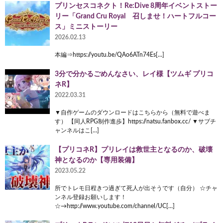
プリンセスコネクト！Re:Dive 8周年イベントストー
リー「Grand Cru Royal 召しませ！ハートフルコー
ス」ミニストーリー
2026.02.13
本編⇒https://youtu.be/QAo6ATn74Es[…]
3分で分かるごめんなさい、レイ様【ツムギ プリコ
ネR】
2022.03.31
▼自作ゲームのダウンロードはこちらから（無料で遊べま
す） 【同人RPG制作進歩】https://natsu.fanbox.cc/ ▼サブチ
ャンネルはこ[…]
【プリコネR】プリレイは救世主となるのか、破壊
神となるのか【専用装備】
2023.05.22
所でトレモ日程きつ過ぎて死人が出そうです（自分） ☆チャ
ンネル登録お願いします！
☆→http://www.youtube.com/channel/UC[…]