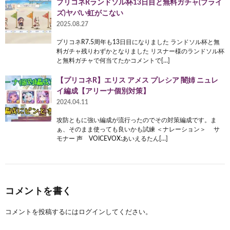
プリコネRランドソル杯13日目と無料ガチャ(プライ
ズ)ヤバい虹がこない
2025.08.27
プリコネR7.5周年も13日目になりました ランドソル杯と無
料ガチャ残りわずかとなりました リスナー様のランドソル杯
と無料ガチャで何当てたかコメントで[…]
【プリコネR】エリス アメス プレシア 闇姉 ニュレ
イ編成【アリーナ個別対策】
2024.04.11
攻防ともに強い編成が流行ったのでその対策編成です。ま
ぁ、そのまま使っても良いかも試練 ＜ナレーション＞ サ
モナー 声 VOICEVOX:あいえるたん[…]
コメントを書く
コメントを投稿するには
ログイン
してください。