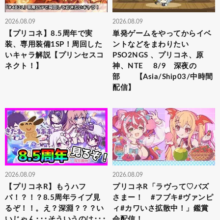
2026.08.09
2026.08.09
【プリコネ】8.5周年で実
単発ゲームをやってからイベ
装、専用装備1SP！周回した
ントなどをまわりたい
いキャラ解説【プリンセスコ
PSO2NGS 、プリコネ、原
ネクト！】
神、NTE 8/9 深夜の
部 【Asia/Ship03/中時間
配信】
2026.08.09
2026.08.09
【プリコネR】もうハフ
プリコネR「ラヴって♡バズ
バ！？！？8.5周年ライブ見
さまー！ #フブキ#ヴァンピ
るぞ！！。え？深淵？？？い
ィ#カワいさ拡散中！」鑑賞
いじゃん･･･そういうのは･･･
会配信！