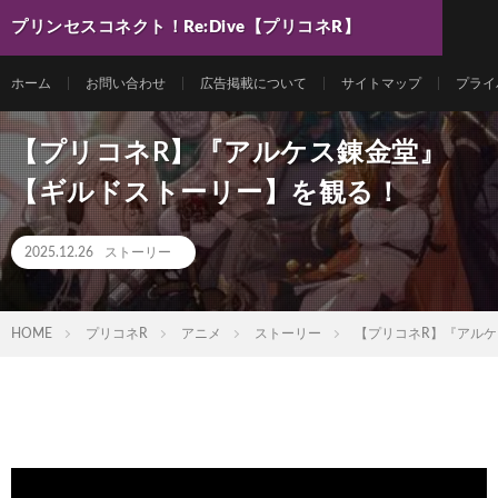
プリンセスコネクト！Re:Dive【プリコネR】
最新動画まとめ
ホーム
お問い合わせ
広告掲載について
サイトマップ
プライ
【プリコネR】『アルケス錬金堂』
【ギルドストーリー】を観る！
2025.12.26
ストーリー
HOME
プリコネR
アニメ
ストーリー
【プリコネR】『アル