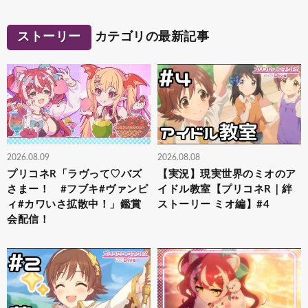
ストーリー
カテゴリの最新記事
2026.08.09
2026.08.08
プリコネR「ラヴって♡バズ
【実況】現実世界のミオのア
さまー！ #フブキ#ヴァンピ
イドル教室【プリコネR｜絆
ィ#カワいさ拡散中！」鑑賞
ストーリー ミオ編】#4
会配信！