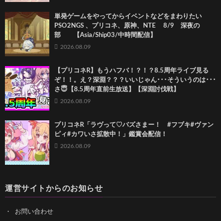
単発ゲームをやってからイベントなどをまわりたい
PSO2NGS 、プリコネ、原神、NTE 8/9 深夜の
部 【Asia/Ship03/中時間配信】
2026.08.09
【プリコネR】もうハフバ！？！？8.5周年ライブ見る
ぞ！！。え？深淵？？？いいじゃん･･･そういうのは･･･
さ😇【8.5周年直前生放送】【深淵討伐戦】
2026.08.09
プリコネR「ラヴって♡バズさまー！ #フブキ#ヴァン
ピィ#カワいさ拡散中！」鑑賞会配信！
2026.08.09
運営サイトからのお知らせ
お問い合わせ