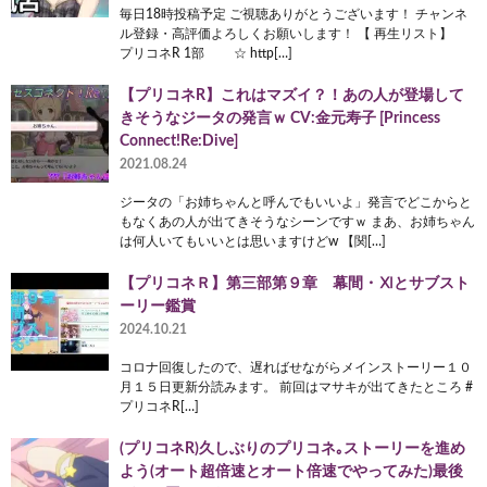
毎日18時投稿予定 ご視聴ありがとうございます！ チャンネ
ル登録・高評価よろしくお願いします！ 【 再生リスト】
プリコネR 1部 ☆ http[…]
【プリコネR】これはマズイ？！あの人が登場して
きそうなジータの発言ｗ CV:金元寿子 [Princess
Connect!Re:Dive]
2021.08.24
ジータの「お姉ちゃんと呼んでもいいよ」発言でどこからと
もなくあの人が出てきそうなシーンですｗ まあ、お姉ちゃん
は何人いてもいいとは思いますけどw 【関[…]
【プリコネＲ】第三部第９章 幕間・Ⅺとサブスト
ーリー鑑賞
2024.10.21
コロナ回復したので、遅ればせながらメインストーリー１０
月１５日更新分読みます。 前回はマサキが出てきたところ #
プリコネR[…]
(プリコネR)久しぶりのプリコネ｡ストーリーを進め
よう(オート超倍速とオート倍速でやってみた)最後