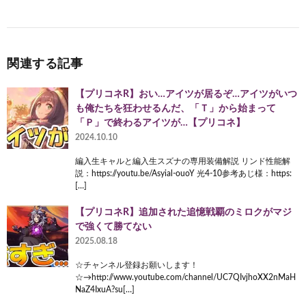
関連する記事
【プリコネR】おい…アイツが居るぞ…アイツがいつ
も俺たちを狂わせるんだ、「Ｔ」から始まって
「Ｐ」で終わるアイツが…【プリコネ】
2024.10.10
編入生キャルと編入生スズナの専用装備解説 リンド性能解
説：https://youtu.be/Asyial-ouoY 光4-10参考あじ様：https:
[…]
【プリコネR】追加された追憶戦覇のミロクがマジ
で強くて勝てない
2025.08.18
☆チャンネル登録お願いします！
☆→http://www.youtube.com/channel/UC7QIvjhoXX2nMaH
NaZ4IxuA?su[…]