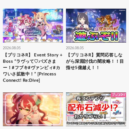
2026.08.05
2026.08.05
【プリコネR】 Event Story +
【プリコネR】質問応答しな
Boss “ラヴって♡バズさま
がら深淵討伐の闇攻略！！目
ー！#フブキ#ヴァンピィ#カ
指せ5億越え！！
ワいさ拡散中！” [Princess
Connect! Re:Dive]