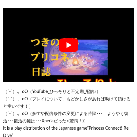
（´-`）.。oO（YouTube_ひっそりと不定期_配信♪）
（´-`）.。oO（プレイについて、もどかしさがあれば助けて頂ける
と幸いです！）
（´-`）.。oO（多忙や配信条件の変更による苦悩･･･、ようやく復
活･･･復活の鍵は･･･Xperiaだった♪(驚愕！)）
It is a play distribution of the Japanese game”Princess Connect! Re:
Dive”