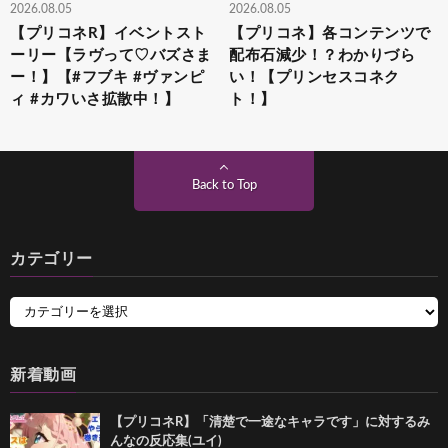
2026.08.05
2026.08.05
【プリコネR】イベントスト
【プリコネ】各コンテンツで
ーリー【ラヴって♡バズさま
配布石減少！？わかりづら
ー！】【#フブキ #ヴァンピ
い！【プリンセスコネク
ィ #カワいさ拡散中！】
ト！】
Back to Top
カテゴリー
新着動画
【プリコネR】「清楚で一途なキャラです」に対するみ
んなの反応集(ユイ)