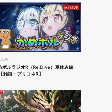
.08.07
めポルラジオR（Re:Dive）⁠夏休み編
‍♀️【雑談・プリコネR】