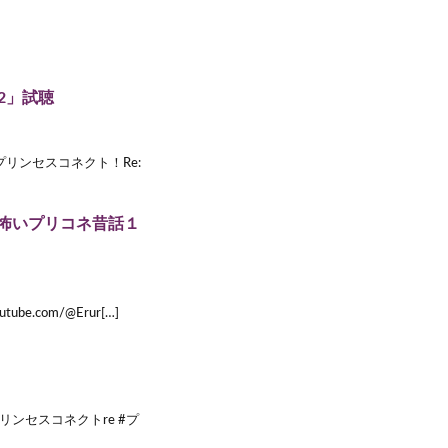
62」試聴
e/ 「プリンセスコネクト！Re:
怖いプリコネ昔話１
ube.com/@Erur[…]
リンセスコネクトre #プ