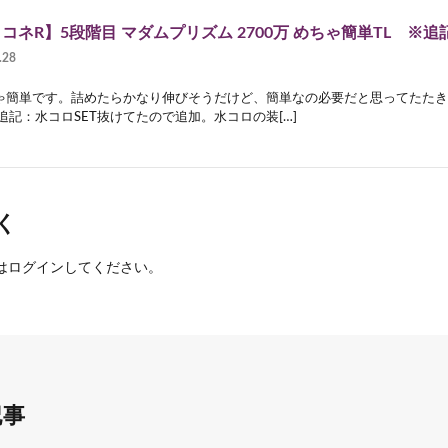
コネR】5段階目 マダムプリズム 2700万 めちゃ簡単TL ※追
.28
ゃ簡単です。詰めたらかなり伸びそうだけど、簡単なの必要だと思ってたたき
追記：水コロSET抜けてたので追加。水コロの装[…]
く
は
ログイン
してください。
記事