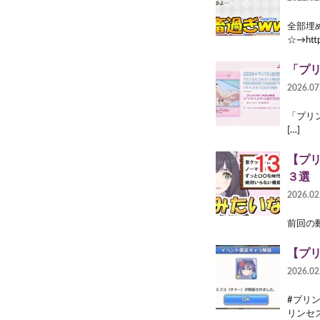
全部埋
☆→http
「プリン
2026.07
「プリンセ
[…]
【プ
３選
2026.02
前回の動画
【プリ
2026.02
#プリン
リンセス