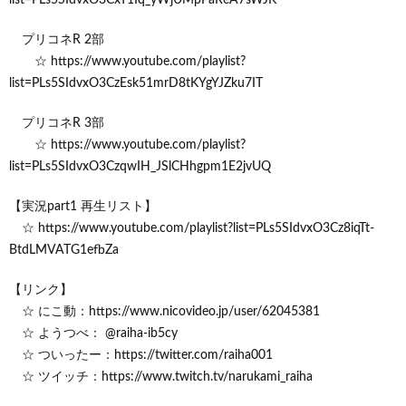
プリコネR 2部
☆ https://www.youtube.com/playlist?
list=PLs5SIdvxO3CzEsk51mrD8tKYgYJZku7IT
プリコネR 3部
☆ https://www.youtube.com/playlist?
list=PLs5SIdvxO3CzqwIH_JSlCHhgpm1E2jvUQ
【実況part1 再生リスト】
☆ https://www.youtube.com/playlist?list=PLs5SIdvxO3Cz8iqTt-
BtdLMVATG1efbZa
【リンク】
☆ にこ動：https://www.nicovideo.jp/user/62045381
☆ ようつべ： @raiha-ib5cy
☆ ついったー：https://twitter.com/raiha001
☆ ツイッチ：https://www.twitch.tv/narukami_raiha