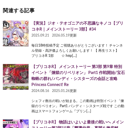
関連する記事
【実況】ジオ・テオゴニアの不思議なキノコ【プリ
コネR｜メインストーリー 3部】#34
2025.09.21
2026.05.19更新
毎日18時投稿予定 ご視聴ありがとうございます！ チャンネ
ル登録・高評価よろしくお願いします！ 【 再生リスト】
プリコネR 1部 ☆ http[…]
【プリコネR】 メインストーリー 第3部 第9章 特別
イベント「煉獄のリベリオン」 Part1 作戦開始/宝石
蜘蛛の群れ/バンディ・シスターズの会話と攻略
Princess Connect! Re
2024.08.16
2025.01.26更新
シェフィ救出の戦いが始まる。この動画は特別イベント「煉
獄のリベリオン」 Part1 バンディ・シスターズ戦です この動
画はスマートフォンゲーム『プリン[…]
【プリコネR】 物語はいよいよ最後の戦いへ メイン