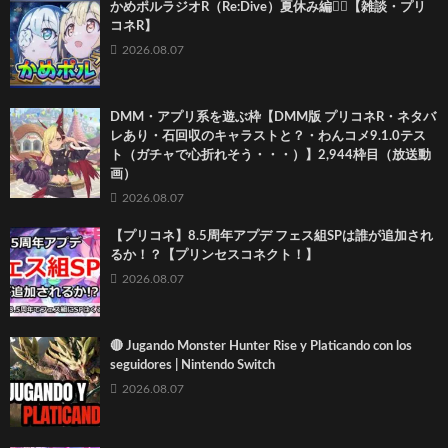
かめポルラジオR（Re:Dive）⁠夏休み編🏄‍♀️【雑談・プリ
コネR】
2026.08.07
DMM・アプリ系を遊ぶ枠【DMM版 プリコネR・ネタバ
レあり・石回収のキャラストと？・わんコメ9.1.0テス
ト（ガチャで心折れそう・・・）】2,944枠目（放送動
画）
2026.08.07
【プリコネ】8.5周年アプデ フェス組SPは誰が追加され
るか！？【プリンセスコネクト！】
2026.08.07
🔴 Jugando Monster Hunter Rise y Platicando con los
seguidores | Nintendo Switch
2026.08.07