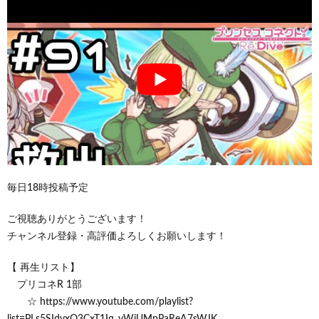
毎日18時投稿予定
ご視聴ありがとうございます！
チャンネル登録・高評価よろしくお願いします！
【 再生リスト】
プリコネR 1部
☆ https://www.youtube.com/playlist?
list=PLs5SIdvxO3CxT1Iq_yWjUMpPaReA7sWJK