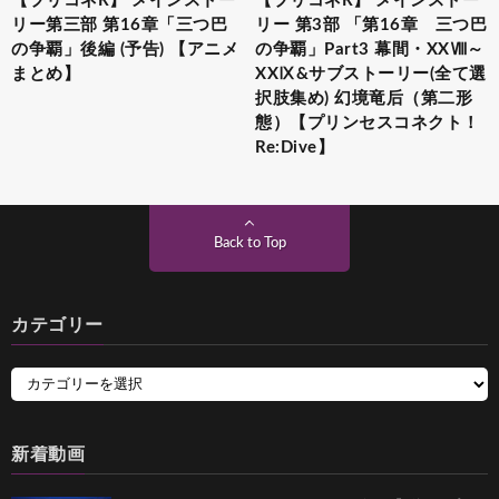
【プリコネR】 メインストー
【プリコネR】 メインストー
リー第三部 第16章「三つ巴
リー 第3部 「第16章 三つ巴
の争覇」後編 (予告) 【アニメ
の争覇」Part3 幕間・XXⅧ～
まとめ】
XXⅨ&サブストーリー(全て選
択肢集め) 幻境竜后（第二形
態）【プリンセスコネクト！
Re:Dive】
Back to Top
カテゴリー
新着動画