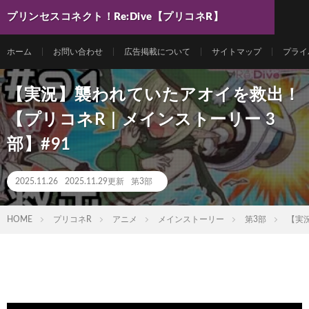
プリンセスコネクト！Re:Dive【プリコネR】
最新動画まとめ
ホーム
お問い合わせ
広告掲載について
サイトマップ
プライ
【実況】襲われていたアオイを救出！
【プリコネR｜メインストーリー 3
部】#91
2025.11.26
2025.11.29更新
第3部
HOME
プリコネR
アニメ
メインストーリー
第3部
【実