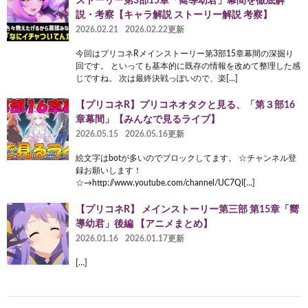
ストーリー第3部15章「嚮導幼君」幕間を徹底解
説・考察【キャラ解説 ストーリー解説 考察】
2026.02.21
2026.02.22更新
今回はプリコネRメインストーリー第3部15章幕間の深掘り
回です。 といっても基本的に既存の情報を改めて整理した感
じですね。 次は最終決戦っぽいので、楽[…]
【プリコネR】プリコネオタクと見る、「第３部16
章幕間」【みんなで見るライブ】
2026.05.15
2026.05.16更新
絵文字はbotが多いのでブロックしてます。 ☆チャンネル登
録お願いします！
☆→http://www.youtube.com/channel/UC7QI[…]
【プリコネR】 メインストーリー第三部 第15章「嚮
導幼君」後編 【アニメまとめ】
2026.01.16
2026.01.17更新
[…]