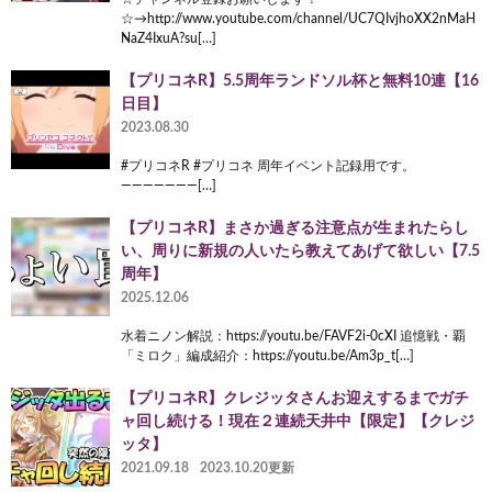
☆→http://www.youtube.com/channel/UC7QIvjhoXX2nMaH
NaZ4IxuA?su[…]
【プリコネR】5.5周年ランドソル杯と無料10連【16
日目】
2023.08.30
#プリコネR #プリコネ 周年イベント記録用です。
———————[…]
【プリコネR】まさか過ぎる注意点が生まれたらし
い、周りに新規の人いたら教えてあげて欲しい【7.5
周年】
2025.12.06
水着ニノン解説：https://youtu.be/FAVF2i-0cXI 追憶戦・覇
「ミロク」編成紹介：https://youtu.be/Am3p_t[…]
【プリコネR】クレジッタさんお迎えするまでガチ
ャ回し続ける！現在２連続天井中【限定】【クレジ
ッタ】
2021.09.18
2023.10.20更新