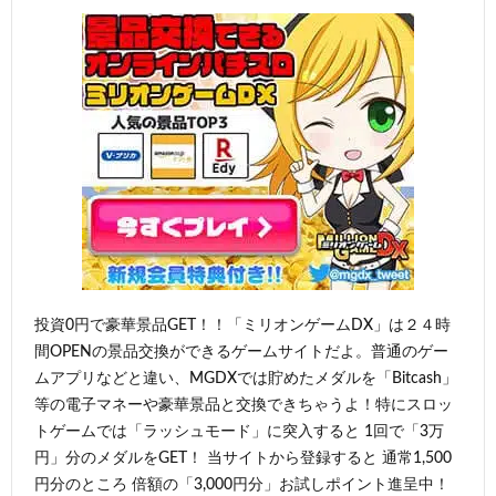
投資0円で豪華景品GET！！「ミリオンゲームDX」は２４時
間OPENの景品交換ができるゲームサイトだよ。普通のゲー
ムアプリなどと違い、MGDXでは貯めたメダルを「Bitcash」
等の電子マネーや豪華景品と交換できちゃうよ！特にスロッ
トゲームでは「ラッシュモード」に突入すると 1回で「3万
円」分のメダルをGET！ 当サイトから登録すると 通常1,500
円分のところ 倍額の「3,000円分」お試しポイント進呈中！