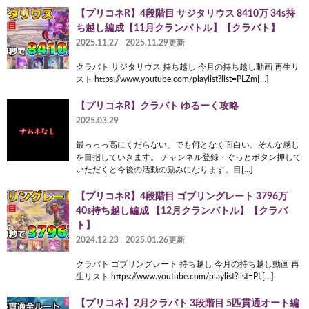
【プリコネR】4段階目 サジタリウス 8410万 34s持
ち越し編成【11月クランバトル】【クラバト】
2025.11.27
2025.11.29更新
クラバト サジタリウス 持ち越し 今月の持ち越し動画 再生リ
スト https://www.youtube.com/playlist?list=PLZm[…]
【プリコネR】クラバト ゆるーく攻略
2025.03.29
最っっっ高にくだらない、でも何となく面白い。そんな感じ
を目指していきます。 チャンネル登録・ぐっとボタン押して
いただくと今後の活動の励みになります。目[…]
【プリコネR】4段階目 ゴブリングレート 3796万
40s持ち越し編成 【12月クランバトル】【クラバ
ト】
2024.12.23
2025.01.26更新
クラバト ゴブリングレート 持ち越し 今月の持ち越し動画 再
生リスト https://www.youtube.com/playlist?list=PL[…]
【プリコネ】2月クラバト 3段階目 5匹貫通オート編