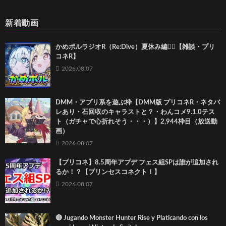
新着動画
かめポルラジオR（Re:Dive）⁠夏休み編🏄‍♀️【雑談・プリ
コネR】
2026.08.07
DMM・アプリ系を遊ぶ枠【DMM版 プリコネR・ネタバ
レあり・石回収のキャラストと？・わんコメ9.1.0テス
ト（ガチャで心折れそう・・・）】2,944枠目（放送動
画）
2026.08.07
【プリコネ】8.5周年アプデ フェス組SPは誰が追加され
るか！？【プリンセスコネクト！】
2026.08.07
🔴 Jugando Monster Hunter Rise y Platicando con los