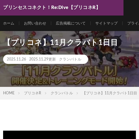
プリンセスコネクト！Re:Dive【プリコネR】
最新動画まとめ
ホーム
お問い合わせ
広告掲載について
サイトマップ
プライ
【プリコネ】11月クラバト1日目
2025.11.26
2025.11.29更新
クランバトル
HOME
プリコネR
クランバトル
【プリコネ】11月クラバト1日目