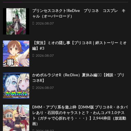
プリンセスコネクト!ReDive プリコネ コスプレ キ
ャル（オーバーロード）
2026.08.07
【実況】ミオの隠し事【プリコネR｜絆ストーリー ミオ
編】#3
2026.08.07
かめポルラジオR（Re:Dive）⁠夏休み編🏄‍♀️【雑談・プリ
コネR】
2026.08.07
DMM・アプリ系を遊ぶ枠【DMM版 プリコネR・ネタバ
レあり・石回収のキャラストと？・わんコメ9.1.0テス
ト（ガチャで心折れそう・・・）】2,944枠目（放送動
画）