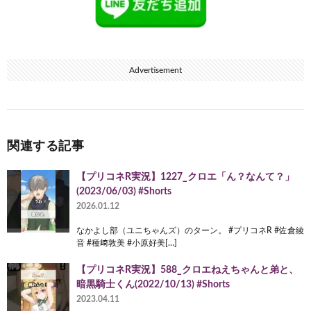
Advertisement
関連する記事
【プリコネR実況】1227_クロエ「ん？なんて？」
(2023/06/03) #Shorts
2026.01.12
なかよし部（ユニちゃんズ）のターン。 #プリコネR #佐倉綾
音 #種﨑敦美 #小原好美[…]
【プリコネR実況】588_クロエねえちゃんと弟と、
暗黒騎士くん(2022/10/13) #Shorts
2023.04.11