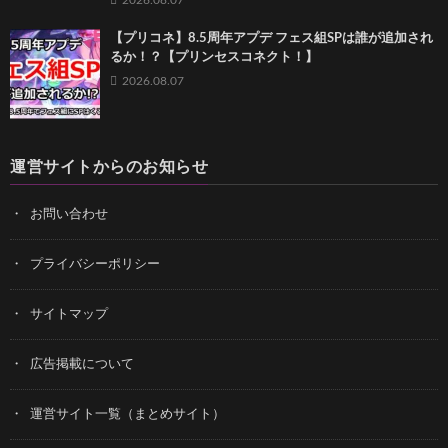
2026.08.07
【プリコネ】8.5周年アプデ フェス組SPは誰が追加され
るか！？【プリンセスコネクト！】
2026.08.07
運営サイトからのお知らせ
お問い合わせ
プライバシーポリシー
サイトマップ
広告掲載について
運営サイト一覧（まとめサイト）