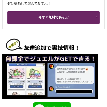
ぜひ登録して遊んでみてね！
今すぐ無料であそぶ