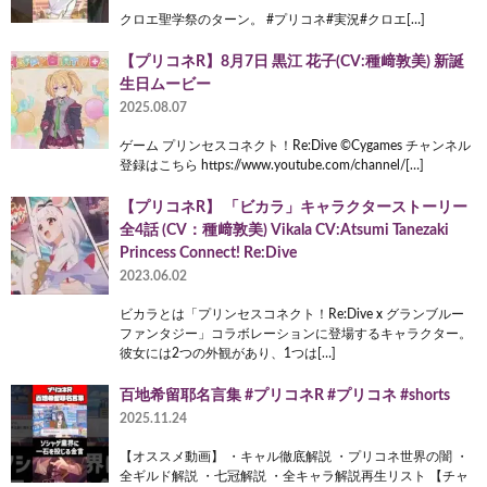
クロエ聖学祭のターン。 #プリコネ#実況#クロエ[…]
【プリコネR】8月7日 黒江 花子(CV:種﨑敦美) 新誕
生日ムービー
2025.08.07
ゲーム プリンセスコネクト！Re:Dive ©Cygames チャンネル
登録はこちら https://www.youtube.com/channel/[…]
【プリコネR】 「ビカラ」キャラクターストーリー
全4話 (CV：種﨑敦美) Vikala CV:Atsumi Tanezaki
Princess Connect! Re:Dive
2023.06.02
ビカラとは「プリンセスコネクト！Re:Dive x グランブルー
ファンタジー」コラボレーションに登場するキャラクター。
彼女には2つの外観があり、1つは[…]
百地希留耶名言集 #プリコネR #プリコネ #shorts
2025.11.24
【オススメ動画】 ・キャル徹底解説 ・プリコネ世界の闇 ・
全ギルド解説 ・七冠解説 ・全キャラ解説再生リスト 【チャ