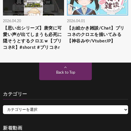
2026.04.20
2026.04.01
【思い出シリーズ】唐突に可
【お絵かき雑談/Chat】プリ
愛い声が出てしまうも必死に
コネのクロエを描いてみる
隠そうとするクロエｗ【プリ
【神谷みや/VtuberJP】
コネR】#shorst #プリコネr
Back to Top
カテゴリー
新着動画