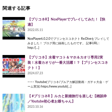
関連する記事
【プリコネR】NoxPlayerでプレイしてみた！【快
適】
2022.05.11
NoxPlayer6.0.2.0でプリンセスコネクト Re:Diveをプレイして
みました！ ブログ用に録画したものです。 記事URL :
http:/[…]
【プリコネ】水着マコト＆マホ＆カオリ専用2実
装！水着カオリが一番大活躍！？【プリンセスコネ
クト！】
2024.07.23
——– Youtube(プリコネ/ブルアカ解説動画・ガチャ大会・ゲ
ーム実況) https://www.youtub[…]
【 #プリコネR 】ルカと新婚旅行を楽しむ【雑談枠
／Youtube初心者お爺ちゃん】
2023.10.16