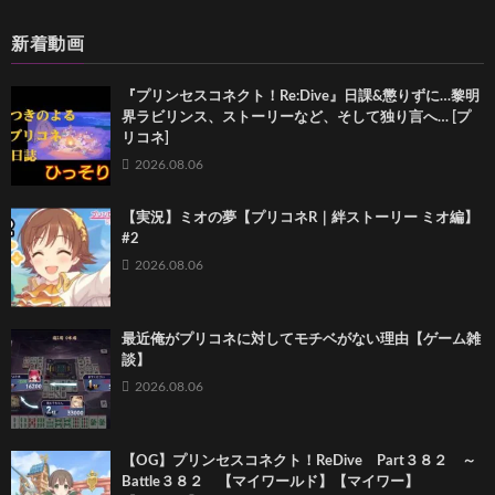
新着動画
『プリンセスコネクト！Re:Dive』日課&懲りずに…黎明
界ラビリンス、ストーリーなど、そして独り言へ… [プ
リコネ]
2026.08.06
【実況】ミオの夢【プリコネR｜絆ストーリー ミオ編】
#2
2026.08.06
最近俺がプリコネに対してモチベがない理由【ゲーム雑
談】
2026.08.06
【OG】プリンセスコネクト！ReDive Part３８２ ～
Battle３８２ 【マイワールド】【マイワー】