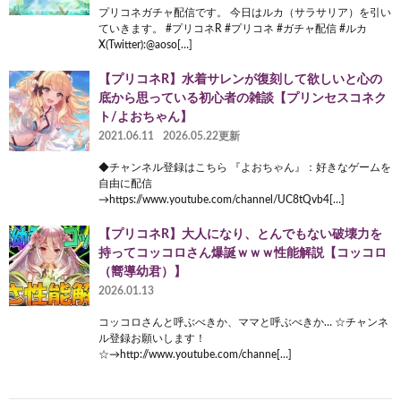
プリコネガチャ配信です。 今日はルカ（サラサリア）を引い
ていきます。 #プリコネR #プリコネ #ガチャ配信 #ルカ
X(Twitter):@aoso[…]
【プリコネR】水着サレンが復刻して欲しいと心の
底から思っている初心者の雑談【プリンセスコネク
ト/よおちゃん】
2021.06.11
2026.05.22更新
◆チャンネル登録はこちら 『よおちゃん』：好きなゲームを
自由に配信
→https://www.youtube.com/channel/UC8tQvb4[…]
【プリコネR】大人になり、とんでもない破壊力を
持ってコッコロさん爆誕ｗｗｗ性能解説【コッコロ
（嚮導幼君）】
2026.01.13
コッコロさんと呼ぶべきか、ママと呼ぶべきか… ☆チャンネ
ル登録お願いします！
☆→http://www.youtube.com/channe[…]