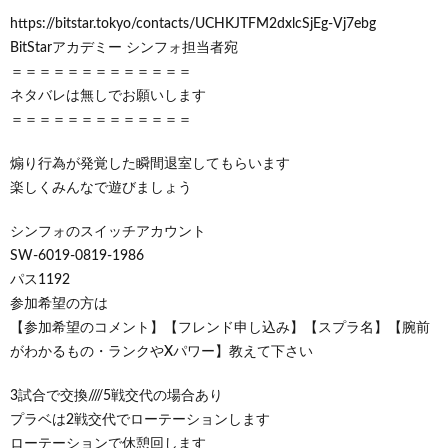
https://bitstar.tokyo/contacts/UCHKJTFM2dxlcSjEg-Vj7ebg
BitStarアカデミー シンフォ担当者宛
＝＝＝＝＝＝＝＝＝＝＝＝＝
ネタバレは無しでお願いします
＝＝＝＝＝＝＝＝＝＝＝＝＝
煽り行為が発覚した瞬間退室してもらいます
楽しくみんなで遊びましょう
シンフォのスイッチアカウント
​SW-6019-0819-1986
パス1192
参加希望の方は
【参加希望のコメント】【フレンド申し込み】【スプラ名】【腕前
がわかるもの・ランクやXパワー】教えて下さい
3試合で交換////5戦交代の場合あり
プラベは2戦交代でローテーションします
ローテーションで休憩回します