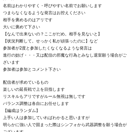
名前はわかりやすく・呼びやすい名前でお願いします
つまらなくなるような発言はお控えください
相手を褒めるのはアリです
大いに褒めて下さい
【なんで出来ないの？ここがだめ。相手を見ないと】
【状況判断して。せっかく私が頑張ったのに】など
参加者が2度と参加したくなくなるような発言は
進行の妨げ・・・又は配信の邪魔な行為とみなし退室願う場合がご
ざいます
参加者は参加とコメント下さい
配信者が求めているもの
楽しいの延長戦で上を目指します
リスキルもアリですがルール無視は無しです
バランス調整は各自にお任せします
【編成はランダム】
上手い人は参加していればわかると思いますが
明らかに強い人で固まった際はシンフォから武器調整を願う場合が
ございます