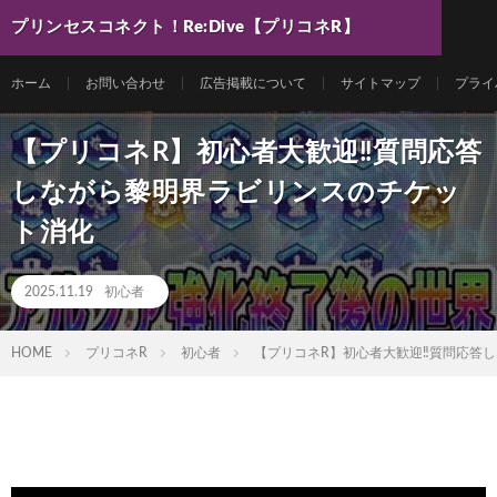
プリンセスコネクト！Re:Dive【プリコネR】
最新動画まとめ
ホーム
お問い合わせ
広告掲載について
サイトマップ
プライ
【プリコネR】初心者大歓迎‼質問応答
しながら黎明界ラビリンスのチケッ
ト消化
2025.11.19
初心者
HOME
プリコネR
初心者
【プリコネR】初心者大歓迎‼質問応答