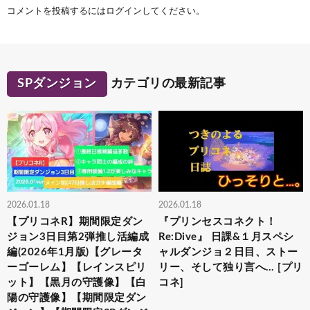
コメントを投稿するには
ログイン
してください。
SPダンジョン
カテゴリの最新記事
2026.01.18
2026.01.18
【プリコネR】期間限定ダン
『プリンセスコネクト！
ジョン3日目第2弾推し活編成
Re:Dive』 日課&１月スペシ
編(2026年1月版)【グレータ
ャルダンジョ２日目、ストー
ーゴーレム】【レインスピリ
リー、そして独り言へ… [プリ
ット】【黒月の守護像】【白
コネ]
陽の守護像】【期間限定ダン