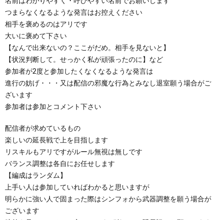
名前はわかりやすく・呼びやすい名前でお願いします
つまらなくなるような発言はお控えください
相手を褒めるのはアリです
大いに褒めて下さい
【なんで出来ないの？ここがだめ。相手を見ないと】
【状況判断して。せっかく私が頑張ったのに】など
参加者が2度と参加したくなくなるような発言は
進行の妨げ・・・又は配信の邪魔な行為とみなし退室願う場合がご
ざいます
参加者は参加とコメント下さい
配信者が求めているもの
楽しいの延長戦で上を目指します
リスキルもアリですがルール無視は無しです
バランス調整は各自にお任せします
【編成はランダム】
上手い人は参加していればわかると思いますが
明らかに強い人で固まった際はシンフォから武器調整を願う場合が
ございます