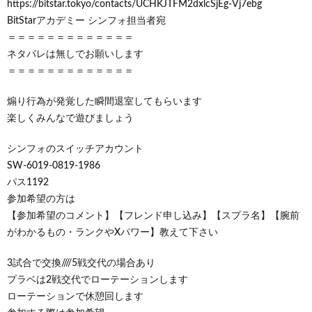
https://bitstar.tokyo/contacts/UCHKJTFM2dxlcSjEg-Vj7ebg
BitStarアカデミー シンフォ担当者宛
＝＝＝＝＝＝＝＝＝＝＝＝＝
ネタバレは無しでお願いします
＝＝＝＝＝＝＝＝＝＝＝＝＝
煽り行為が発覚した瞬間退室してもらいます
楽しくみんなで遊びましょう
シンフォのスイッチアカウント
​SW-6019-0819-1986
パス1192
参加希望の方は
【参加希望のコメント】【フレンド申し込み】【スプラ名】【腕前
がわかるもの・ランクやXパワー】教えて下さい
3試合で交換////5戦交代の場合あり
プラベは2戦交代でローテーションします
ローテーションで休憩回します