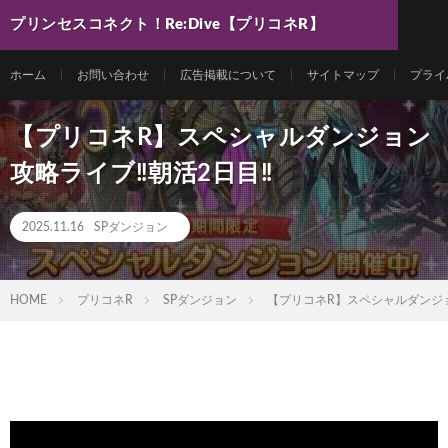
プリンセスコネクト！Re:Dive【プリコネR】
最新動画まとめ
ホーム
お問い合わせ
広告掲載について
サイトマップ
プライ
【プリコネR】スペシャルダンジョン
攻略ライブ‼朝活2日目‼
2025.11.16
SPダンジョン
HOME
プリコネR
SPダンジョン
【プリコネR】スペシャルダンジョ