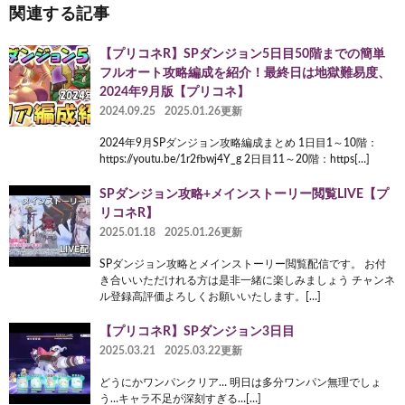
関連する記事
【プリコネR】SPダンジョン5日目50階までの簡単
フルオート攻略編成を紹介！最終日は地獄難易度、
2024年9月版【プリコネ】
2024.09.25
2025.01.26更新
2024年9月SPダンジョン攻略編成まとめ 1日目1～10階：
https://youtu.be/1r2fbwj4Y_g 2日目11～20階：https[…]
SPダンジョン攻略+メインストーリー閲覧LIVE【プ
リコネR】
2025.01.18
2025.01.26更新
SPダンジョン攻略とメインストーリー閲覧配信です。 お付
き合いいただけれる方は是非一緒に楽しみましょう チャンネ
ル登録高評価よろしくお願いいたします。[…]
【プリコネR】SPダンジョン3日目
2025.03.21
2025.03.22更新
どうにかワンパンクリア… 明日は多分ワンパン無理でしょ
う…キャラ不足が深刻すぎる…[…]