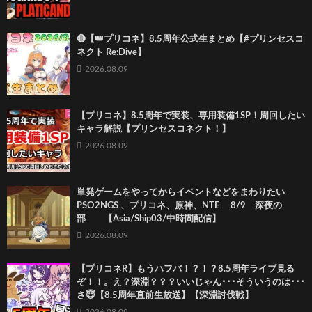
🔴【👑プリコネ】8.5周年公式生まとめ【#プリンセスコ
ネクト Re:Dive】
2026.08.09
【プリコネ】8.5周年で実装、専用装備1SP！周回したい
キャラ解説【プリンセスコネクト！】
2026.08.09
単発ゲームをやってからイベントなどをまわりたい
PSO2NGS 、プリコネ、原神、NTE 8/9 深夜の
部 【Asia/Ship03/中時間配信】
2026.08.09
【プリコネR】もうハフバ！？！？8.5周年ライブ見る
ぞ！！。え？深淵？？？いいじゃん･･･そういうのは･･･
さ😇【8.5周年直前生放送】【深淵討伐戦】