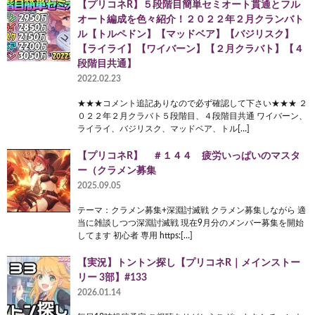
【プリコネR】５段階目簡単セミオート貫通とフル
オート編成を色々紹介！２０２２年２月クランバト
ル【トルペドン】【マッドベア】【バジリスク】
【ライライ】【ワイバーン】【２月クラバト】【４
段階目共通】
2022.02.23
★★★コメント追記ありなので必ず確認して下さい★★★ ２
０２２年２月クラバト５段階目、４段階目共通 ワイバーン、
ライライ、バジリスク、マッドベア、トル[…]
【プリコネR】 ＃１４４ 疲労いっぱいのマスタ
ー（クラメン募集
2025.09.05
テーマ：クラメン募集+深淵討滅戦 クラメン募集しながら 適
当に雑談しつつ深淵討滅戦 現在9月分のメンバー募集を開始
してます 初心者 専用 https:[…]
【実況】トントン探し【プリコネR｜メインストー
リー 3部】#133
2026.01.14