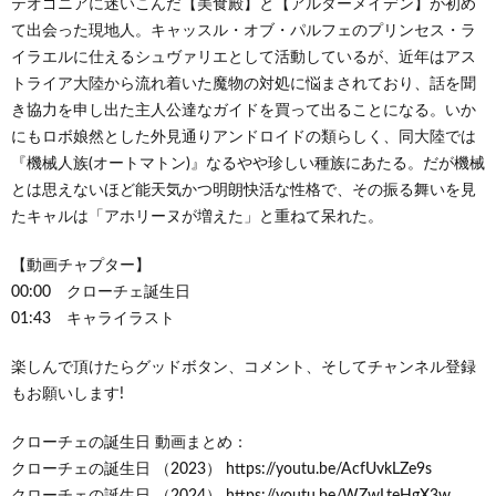
テオゴニアに迷いこんだ【美食殿】と【アルターメイデン】が初め
て出会った現地人。キャッスル・オブ・パルフェのプリンセス・ラ
イラエルに仕えるシュヴァリエとして活動しているが、近年はアス
トライア大陸から流れ着いた魔物の対処に悩まされており、話を聞
き協力を申し出た主人公達なガイドを買って出ることになる。いか
にもロボ娘然とした外見通りアンドロイドの類らしく、同大陸では
『機械人族(オートマトン)』なるやや珍しい種族にあたる。だが機械
とは思えないほど能天気かつ明朗快活な性格で、その振る舞いを見
たキャルは「アホリーヌが増えた」と重ねて呆れた。
【動画チャプター】
00:00 クローチェ誕生日
01:43 キャライラスト
楽しんで頂けたらグッドボタン、コメント、そしてチャンネル登録
もお願いします!
クローチェの誕生日 動画まとめ：
クローチェの誕生日 （2023） https://youtu.be/AcfUvkLZe9s
クローチェの誕生日 （2024） https://youtu.be/WZwLteHgX3w