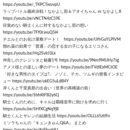
https://youtu.be/_TKPCTwuvpU
ラップバトル最終決戦！なかよし部＆アオイちゃん vs なかよしX
https://youtu.be/vNCTN4zC59E
目覚めない騎士くんに対するなかよし部の想い
https://youtu.be/7Ff0cwuQ5l4
チエルとのお化け屋敷デート！ https://youtu.be/UfhGuYLPIVM
惚れ薬の効果で「普通」の恋する女の子になるエリコさん
https://youtu.be/Hq2SvlrJ3Lk
仲良しのクレジッタと秘書1号 https://youtu.be/9Nm9MUHy7sg
アメス様との楽しい夢のデート https://youtu.be/FVdIExMCtOE
「好きな男性のタイプは?」 ノゾミ、チカ、ツムギの密着インタビ
ュー https://youtu.be/ukEG5uLdB4Y
岸くんと千里真那の出会い（世界の再構築の前）
https://youtu.be/ShhKtFB2y6Q
騎士くんのために、キャルは覇瞳皇帝に助けを求めに行く
https://youtu.be/SHfXCgNq9j8
騎士くんとサレンの結婚生活 https://youtu.be/OLLL65ztIFo
ミソラちゃんの『キュンきゅんQ&A』 まとめ
https://youtu.be/JnoXpThwfdU