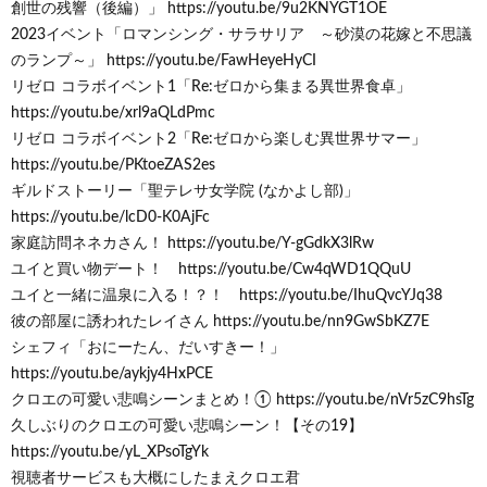
創世の残響（後編）」 https://youtu.be/9u2KNYGT1OE
2023イベント「ロマンシング・サラサリア ～砂漠の花嫁と不思議
のランプ～」 https://youtu.be/FawHeyeHyCI
リゼロ コラボイベント1「Re:ゼロから集まる異世界食卓」
https://youtu.be/xrl9aQLdPmc
リゼロ コラボイベント2「Re:ゼロから楽しむ異世界サマー」
https://youtu.be/PKtoeZAS2es
ギルドストーリー「聖テレサ女学院 (なかよし部)」
https://youtu.be/lcD0-K0AjFc
家庭訪問ネネカさん！ https://youtu.be/Y-gGdkX3lRw
ユイと買い物デート！ https://youtu.be/Cw4qWD1QQuU
ユイと一緒に温泉に入る！？！ https://youtu.be/IhuQvcYJq38
彼の部屋に誘われたレイさん https://youtu.be/nn9GwSbKZ7E
シェフィ「おにーたん、だいすきー！」
https://youtu.be/aykjy4HxPCE
クロエの可愛い悲鳴シーンまとめ！① https://youtu.be/nVr5zC9hsTg
久しぶりのクロエの可愛い悲鳴シーン！【その19】
https://youtu.be/yL_XPsoTgYk
視聴者サービスも大概にしたまえクロエ君