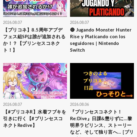
2026.08.07
2026.08.07
【プリコネ】8.5周年アプデ
🔴 Jugando Monster Hunter
フェス組SPは誰が追加される
Rise y Platicando con los
か！？【プリンセスコネク
seguidores | Nintendo
ト！】
Switch
2026.08.07
2026.08.06
【#プリコネR】水着フブキを
『プリンセスコネクト！
引きに行く【#プリンセスコ
Re:Dive』日課&懲りずに…黎
ネクトRedive】
明界ラビリンス、ストーリー
など、そして独り言へ… [プリ