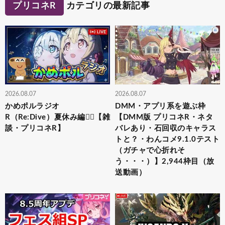
プリコネR
カテゴリの最新記事
2026.08.07
2026.08.07
かめポルラジオ
DMM・アプリ系を遊ぶ枠
R（Re:Dive）⁠夏休み編🏄‍♀️【雑
【DMM版 プリコネR・ネタ
談・プリコネR】
バレあり・石回収のキャラス
トと？・わんコメ9.1.0テスト
（ガチャで心折れそ
う・・・）】2,944枠目（放
送動画）