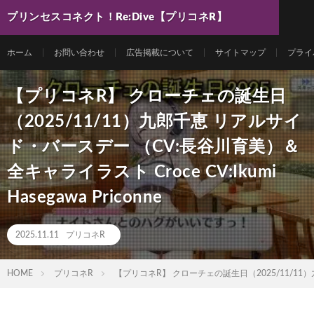
プリンセスコネクト！Re:Dive【プリコネR】
最新動画まとめ
ホーム
お問い合わせ
広告掲載について
サイトマップ
プライ
【プリコネR】 クローチェの誕生日
（2025/11/11）九郎千恵 リアルサイ
ド・バースデー （CV:長谷川育美）＆
全キャライラスト Croce CV:Ikumi
Hasegawa Priconne
2025.11.11
プリコネR
HOME
プリコネR
【プリコネR】 クローチェの誕生日（2025/11/11）九郎千