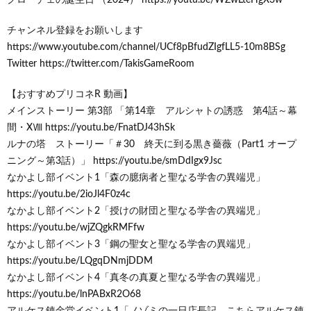
チャンネル登録をお願いします
https://www.youtube.com/channel/UCf8pBfudZIgfLL5-10m8BSg
Twitter https://twitter.com/TakisGameRoom
【おすすめプリコネR 動画】
メインストーリー 第3部 「第14章 アルシャトの誘惑 第4話～幕
間・XⅧ https://youtu.be/FnatDJ43hSk
ルナの塔 ストーリー「＃30 終天に到る黒き薔薇（Part1 オープ
ニング～第3話）」 https://youtu.be/smDdIgx9Jsc
なかよし部イベント1「森の臆病者と聖なる学舎の異端児」
https://youtu.be/2ioJl4F0z4c
なかよし部イベント2「授けの財団と聖なる学舎の異端児」
https://youtu.be/wjZQgkRMFfw
なかよし部イベント3「鋼の聖女と聖なる学舎の異端児」
https://youtu.be/LQgqDNmjDDM
なかよし部イベント4「真冬の真夏と聖なる学舎の異端児」
https://youtu.be/lnPABxR2O68
アルケス錬金堂イベント1「ノゾミの一日店長記 こちらアルケス錬