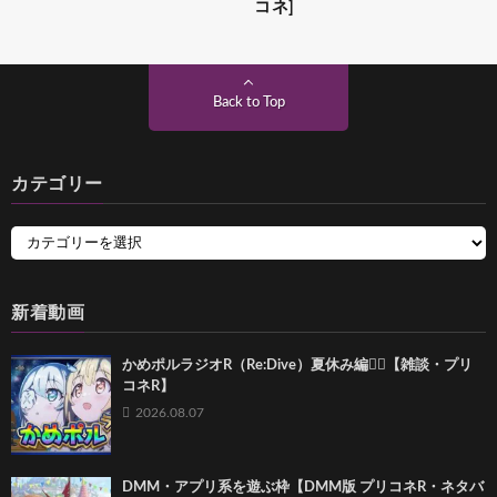
コネ]
Back to Top
カテゴリー
新着動画
かめポルラジオR（Re:Dive）⁠夏休み編🏄‍♀️【雑談・プリ
コネR】
2026.08.07
DMM・アプリ系を遊ぶ枠【DMM版 プリコネR・ネタバ