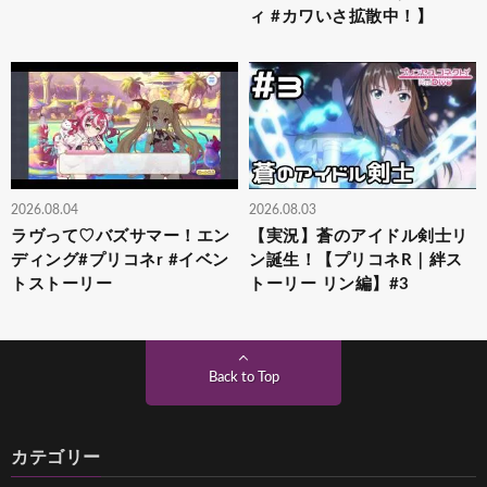
ィ #カワいさ拡散中！】
2026.08.04
2026.08.03
ラヴって♡バズサマー！エン
【実況】蒼のアイドル剣士リ
ディング#プリコネr #イベン
ン誕生！【プリコネR｜絆ス
トストーリー
トーリー リン編】#3
Back to Top
カテゴリー