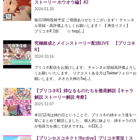
ストーリー ホウオウ編】#2
2026.01.30
毎日18時投稿予定 ご視聴ありがとうございます！ チャンネ
ル登録・高評価よろしくお願いします！ 【 再生リスト】
プリコネR 1部 ☆ http[…]
究極錬成とメインストーリー配信LIVE 【プリコネ
R】
2024.10.16
プリコネ配信をお届けします。 チャンネル登録高評価よろし
くお願いいたします。 リクエストある方はTwitterフォローお
願いします。 ネネカ大神のTw[…]
【プリコネR】姉なるものたちを徹底解説【キャラ
解説 ストーリー解説 考察】
2025.12.07
本日12/6は姉の日ということで、プリコネの姉キャラ達を一
挙にまとめて解説しました。 個人的に妹より、姉キャラの方
が包容力を感じて好きですね。 ※ED[…]
【プリンセスコネクト!Re:dive】プリコネ実況！ス