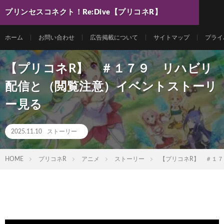
プリンセスコネクト！Re:Dive【プリコネR】
最新動画まとめ
ホーム
お問い合わせ
広告掲載について
サイトマップ
プライ
【プリコネR】 ＃１７９ リハビリ
配信と（閲覧注意）イベントストーリ
ー見る
2025.11.10
ストーリー
HOME
プリコネR
アニメ
ストーリー
【プリコネR】 ＃１