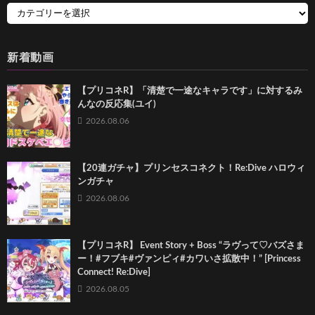
新着動画
【プリコネR】「清楚で一途なキャラです」に対するみ
んなの反応集(ユイ)
2026.08.06
【20連ガチャ】プリンセスコネクト！Re:Dive ハロウィ
ンガチャ
2026.08.06
【プリコネR】 Event Story + Boss “ラヴって♡バズさま
ー！#フブキ#ヴァンピィ#カワいさ拡散中！” [Princess
Connect! Re:Dive]
2026.08.05