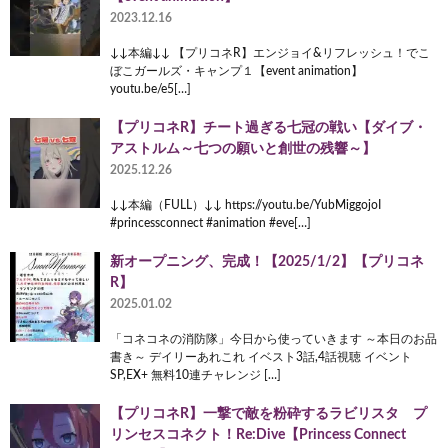
2023.12.16
↓↓本編↓↓ 【プリコネR】エンジョイ&リフレッシュ！でこ
ぼこガールズ・キャンプ１【event animation】
youtu.be/e5[…]
【プリコネR】チート過ぎる七冠の戦い【ダイブ・
アストルム～七つの願いと創世の残響～】
2025.12.26
↓↓本編（FULL）↓↓ https://youtu.be/YubMiggojoI
#princessconnect #animation #eve[…]
新オープニング、完成！【2025/1/2】【プリコネ
R】
2025.01.02
「コネコネの消防隊」今日から使っていきます ～本日のお品
書き～ デイリーあれこれ イベスト3話,4話視聴 イベント
SP,EX+ 無料10連チャレンジ […]
【プリコネR】一撃で敵を粉砕するラビリスタ プ
リンセスコネクト！Re:Dive【Princess Connect