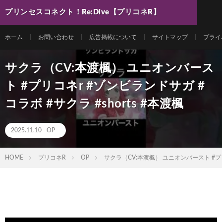
プリンセスコネクト！Re:Dive【プリコネR】
最新動画まとめ
ホーム
お問い合わせ
広告掲載について
サイトマップ
プライ
サクラ（CV:本渡楓） ユニオンバース
ト #プリコネr #ゾンビランドサガ #
コラボ #サクラ #shorts #本渡楓
2025.11.10
OP
HOME
プリコネR
OP
サクラ（CV:本渡楓） ユニオンバースト #プリコ