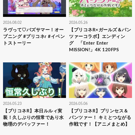
2026.08.02
2026.05.26
ラヴって♡バズサマー！オー
【プリコネR×ガールズ＆パン
プニング #プリコネr #イベン
ツァーコラボ】エンディン
トストーリー
グ 「Enter Enter
MISSION!」4K 120FPS
2026.05.23
2026.05.06
【プリコネR】本日ルルィ実
【プリコネR】プリンセス＆
装！久しぶりの恒常であり水
パンツァー！ キミとつながる
物理のデバッファー！
作戦です！【アニメまとめ】