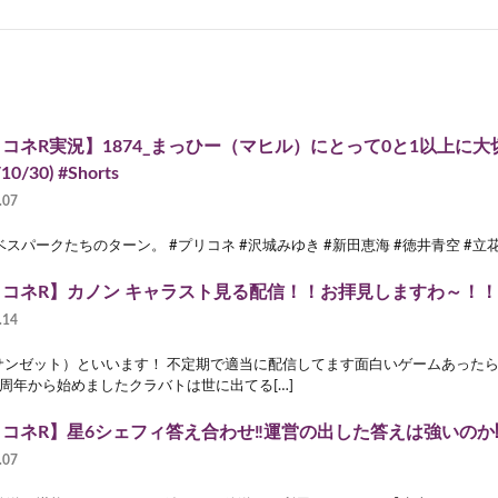
コネR実況】1874_まっひー（マヒル）にとって0と1以上に大
10/30) #Shorts
.07
スパークたちのターン。 #プリコネ #沢城みゆき #新田恵海 #徳井青空 #立花
リコネR】カノン キャラスト見る配信！！お拝見しますわ～！
.14
（サンゼット）といいます！ 不定期で適当に配信してます面白いゲームあったら
5周年から始めましたクラバトは世に出てる[…]
コネR】星6シェフィ答え合わせ‼運営の出した答えは強いのか
.07