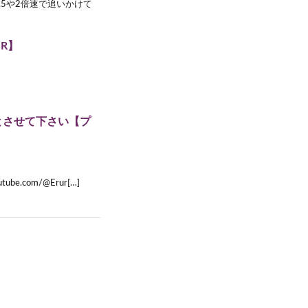
5や2倍速で追いかけて
R】
とさせて下さい【プ
be.com/@Erur[…]