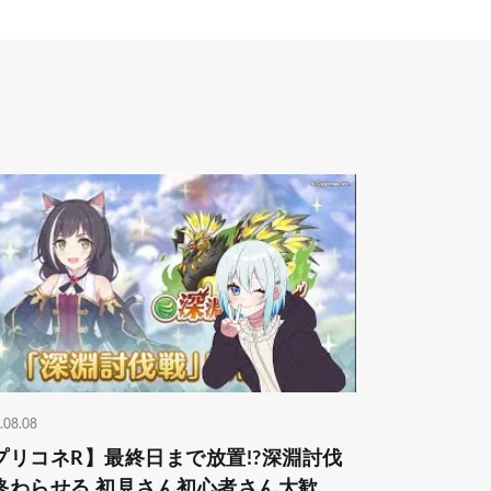
.08.08
プリコネR】最終日まで放置!?深淵討伐
終わらせる 初見さん初心者さん大歓