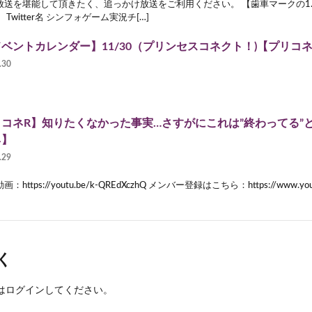
放送を堪能して頂きたく、追っかけ放送をご利用ください。 【歯車マークの1.
 Twitter名 シンフォゲーム実況チ[…]
ベントカレンダー】11/30（プリンセスコネクト！)【プリコネ
.30
コネR】知りたくなかった事実…さすがにこれは”終わってる”
ネ】
.29
：https://youtu.be/k-QREdXczhQ メンバー登録はこちら：https://www.youtu
く
は
ログイン
してください。