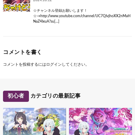
☆チャンネル登録お願いします！
☆→http://www.youtube.com/channel/UC7QIvjhoXX2nMaH
NaZ4IxuA?su[…]
コメントを書く
コメントを投稿するには
ログイン
してください。
初心者
カテゴリの最新記事