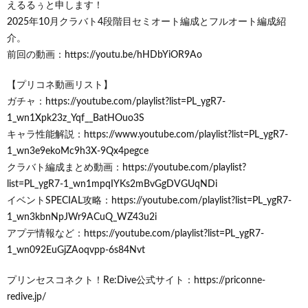
えるるぅと申します！
2025年10月クラバト4段階目セミオート編成とフルオート編成紹
介。
前回の動画：https://youtu.be/hHDbYiOR9Ao
【プリコネ動画リスト】
ガチャ：https://youtube.com/playlist?list=PL_ygR7-
1_wn1Xpk23z_Yqf__BatHOuo3S
キャラ性能解説：https://www.youtube.com/playlist?list=PL_ygR7-
1_wn3e9ekoMc9h3X-9Qx4pegce
クラバト編成まとめ動画：https://youtube.com/playlist?
list=PL_ygR7-1_wn1mpqIYKs2mBvGgDVGUqNDi
イベントSPECIAL攻略：https://youtube.com/playlist?list=PL_ygR7-
1_wn3kbnNpJWr9ACuQ_WZ43u2i
アプデ情報など：https://youtube.com/playlist?list=PL_ygR7-
1_wn092EuGjZAoqvpp-6s84Nvt
プリンセスコネクト！Re:Dive公式サイト：https://priconne-
redive.jp/