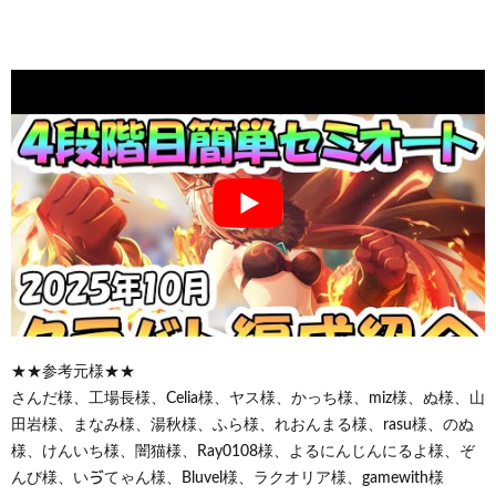
★★参考元様★★
さんだ様、工場長様、Celia様、ヤス様、かっち様、miz様、ぬ様、山
田岩様、まなみ様、湯秋様、ふら様、れおんまる様、rasu様、のぬ
様、けんいち様、闇猫様、Ray0108様、よるにんじんにるよ様、ぞ
んび様、いゔてゃん様、Bluvel様、ラクオリア様、gamewith様