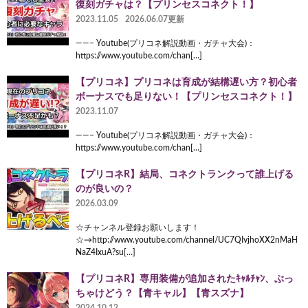
復刻ガチャは？【プリンセスコネクト！】
2023.11.05
2026.06.07更新
——– Youtube(プリコネ解説動画・ガチャ大会)：
https://www.youtube.com/chan[…]
【プリコネ】プリコネは育成が結構遅い方？初心者
ボーナスでも足りない！【プリンセスコネクト！】
2023.11.07
——– Youtube(プリコネ解説動画・ガチャ大会)：
https://www.youtube.com/chan[…]
【プリコネR】結局、コネクトランクって誰上げる
のが良いの？
2026.03.09
☆チャンネル登録お願いします！
☆→http://www.youtube.com/channel/UC7QIvjhoXX2nMaH
NaZ4IxuA?su[…]
【プリコネR】専用装備が追加されたｷｬﾙﾁｬﾝ、ぶっ
ちゃけどう？【青キャル】【青スズナ】
2024.10.12