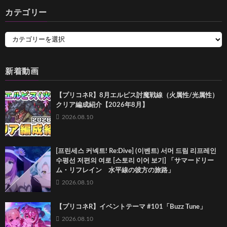
カテゴリー
新着動画
【プリコネR】8月エルピス討魔戦線（火属性/光属性）
クリア編成紹介【2026年8月】
2026.08.10
[프린세스 커넥트! Re:Dive] (이벤트) 서머 드림 리프레인
수평선 저편의 여로 [스토리 이어 보기] 「サマードリー
ム・リフレイン 水平線の彼方の旅路」
2026.08.10
【プリコネR】イベントテーマ #101「Buzz Tune」
2026.08.10