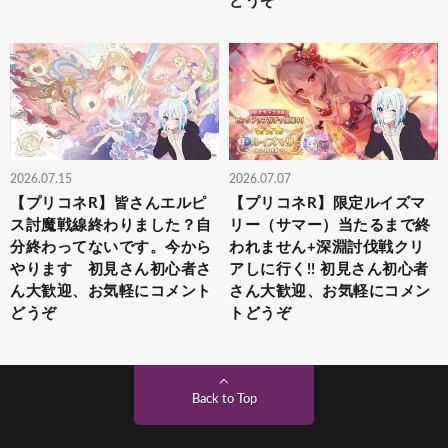
どうぞ
2026.07.15
2026.07.07
【プリコネR】皆さんエルピ
【プリコネR】限定ルイズマ
ス討魔戦線終わりました？自
リー（サマー）当たるまで終
分終わってないです。今から
われません+深淵討伐戦クリ
やります 初見さん初心者さ
アしに行く!! 初見さん初心者
ん大歓迎、お気軽にコメント
さん大歓迎、お気軽にコメン
どうぞ
トどうぞ
Back to Top