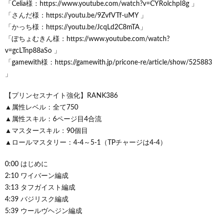
「Celia様：https://www.youtube.com/watch?v=CYRolchpI8g 」
「さんだ様：https://youtu.be/9ZvfVTf-uMY 」
「かっち様：https://youtu.be/JcqLd2C8mTA」
「ぽちょむきん様：https://www.youtube.com/watch?
v=gcLTnp88aSo 」
「gamewith様：https://gamewith.jp/pricone-re/article/show/525883
」
【プリンセスナイト強化】RANK386
▲属性レベル：全て750
▲属性スキル：6ページ目4合流
▲マスタースキル：90個目
▲ロールマスタリー：4-4～5-1（TPチャージは4-4）
0:00 はじめに
2:10 ワイバーン編成
3:13 タフガイスト編成
4:39 バジリスク編成
5:39 ウールヴヘジン編成