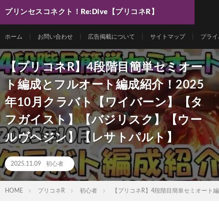
プリンセスコネクト！Re:Dive【プリコネR】
最新動画まとめ
ホーム
お問い合わせ
広告掲載について
サイトマップ
プライ
【プリコネR】4段階目簡単セミオー
ト編成とフルオート編成紹介！2025
年10月クラバト【ワイバーン】【タ
フガイスト】【バジリスク】【ウー
ルヴヘジン】【レサトパルト】
2025.11.09
初心者
HOME
プリコネR
初心者
【プリコネR】4段階目簡単セミオート編