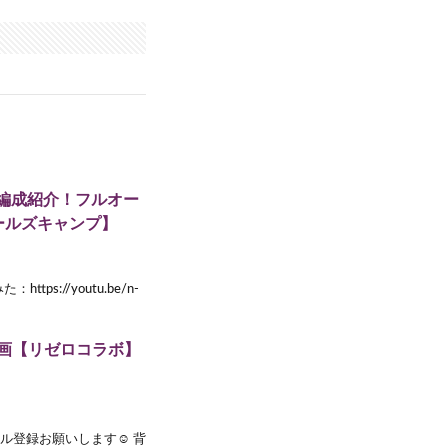
凸編成紹介！フルオー
ールズキャンプ】
tps://youtu.be/n-
画【リゼロコラボ】
登録お願いします☺︎ 背