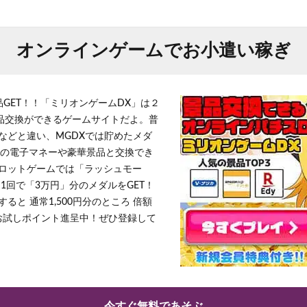
オンラインゲームでお小遣い稼ぎ
品GET！！「ミリオンゲームDX」は２
景品交換ができるゲームサイトだよ。普
などと違い、MGDXでは貯めたメダ
h」等の電子マネーや豪華景品と交換でき
ロットゲームでは「ラッシュモー
1回で「3万円」分のメダルをGET！
ると 通常1,500円分のところ 倍額
」お試しポイント進呈中！ぜひ登録して
今すぐ無料であそぶ