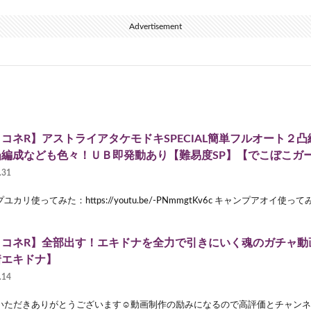
Advertisement
コネR】アストライアタケモドキSPECIAL簡単フルオート２
凸編成なども色々！ＵＢ即発動あり【難易度SP】【でこぼこガ
.31
カリ使ってみた：https://youtu.be/-PNmmgtKv6c キャンプアオイ使ってみた：ht
リコネR】全部出す！エキドナを全力で引きにいく魂のガチャ動
着エキドナ】
.14
いただきありがとうございます☺︎動画制作の励みになるので高評価とチャンネル