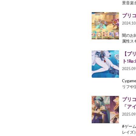
景音楽:魔
プリコネ
2024.10
闇のお姉
属性スキ
【プ
ト!Re:
2025.09
Cyga
リフや
プリコ
「ア
2025.09
#ゲーム
レイズ）