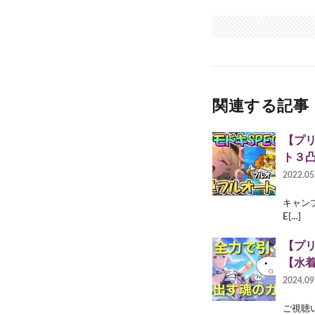
関連する記事
【プリ
ト３
2022.05
キャンプユ
E[…]
【プ
【水
2024.09
ご視聴