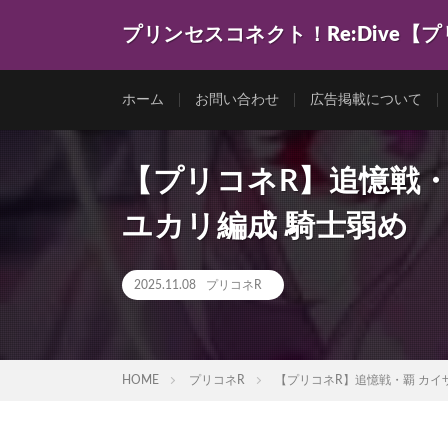
プリンセスコネクト！Re:Dive【
ゲーム動画を色々まとめてみました。
ホーム
お問い合わせ
広告掲載について
【プリコネR】追憶戦・
ユカリ編成 騎士弱め
2025.11.08
プリコネR
HOME
プリコネR
【プリコネR】追憶戦・覇 カイ