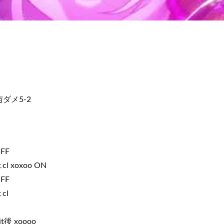
ダメ5-2
OFF
l xoxoo ON
OFF
cl
t後 xoooo