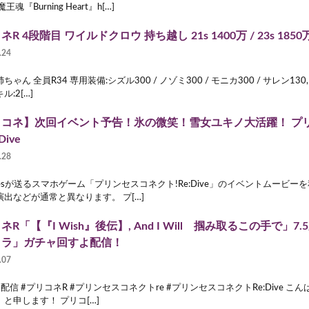
王魂『Burning Heart』h[…]
R 4段階目 ワイルドクロウ 持ち越し 21s 1400万 / 23s 1850万 
.24
ちゃん 全員R34 専用装備:シズル300 / ノゾミ300 / モニカ300 / サレン130
ル:2[…]
リコネ】次回イベント予告！氷の微笑！雪女ユキノ大活躍！ プ
Dive
.28
mesが送るスマホゲーム「プリンセスコネクト!Re:Dive」のイベントムービ
演出などが通常と異なります。 プ[…]
ネR「【『I Wish』後伝】, And I Will 掴み取るこの手で」
イラ」ガチャ回すよ配信！
.07
配信 #プリコネR #プリンセスコネクトre #プリンセスコネクトRe:Dive こん
と申します！ プリコ[…]