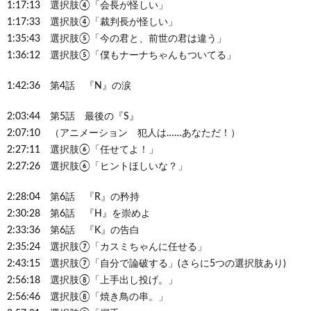
1:17:13 選択肢④「会長が怪しい」
1:17:33 選択肢④「裁判長が怪しい」
1:35:43 選択肢⑤「今の君と、前世の君は違う」
1:36:12 選択肢⑤「僕もナーナちゃんもついてる」
1:42:36 第4話 『N』の涙
2:03:44 第5話 最後の『S』
2:07:10 （アニメーション 犯人は……あなただ！）
2:27:11 選択肢⑥「任せてよ！」
2:27:26 選択肢⑥「ヒントほしいな？」
2:28:04 第6話 『R』の矜持
2:30:28 第6話 『H』を崇めよ
2:33:36 第6話 『K』の告白
2:35:24 選択肢⑦「カスミちゃんに任せる」
2:43:15 選択肢⑦「自分で論破する」(さらに5つの選択肢あり)
2:56:18 選択肢⑧「上手出し投げ。」
2:56:46 選択肢⑧「焼き鳥の串。」