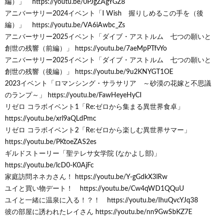
編）」 https://youtu.be/0PJgZAgYGZ8
アニバーサリー2024イベント「I Wish 握りしめるこの手を（後
編）」 https://youtu.be/VA6iAwbc_Zs
アニバーサリー2025イベント「ダイブ・アストルム 七つの願いと
創世の残響（前編）」 https://youtu.be/7aeMpPTfvYo
アニバーサリー2025イベント「ダイブ・アストルム 七つの願いと
創世の残響（後編）」 https://youtu.be/9u2KNYGT1OE
2023イベント「ロマンシング・サラサリア ～砂漠の花嫁と不思議
のランプ～」 https://youtu.be/FawHeyeHyCI
リゼロ コラボイベント1「Re:ゼロから集まる異世界食卓」
https://youtu.be/xrl9aQLdPmc
リゼロ コラボイベント2「Re:ゼロから楽しむ異世界サマー」
https://youtu.be/PKtoeZAS2es
ギルドストーリー「聖テレサ女学院 (なかよし部)」
https://youtu.be/lcD0-K0AjFc
家庭訪問ネネカさん！ https://youtu.be/Y-gGdkX3lRw
ユイと買い物デート！ https://youtu.be/Cw4qWD1QQuU
ユイと一緒に温泉に入る！？！ https://youtu.be/IhuQvcYJq38
彼の部屋に誘われたレイさん https://youtu.be/nn9GwSbKZ7E