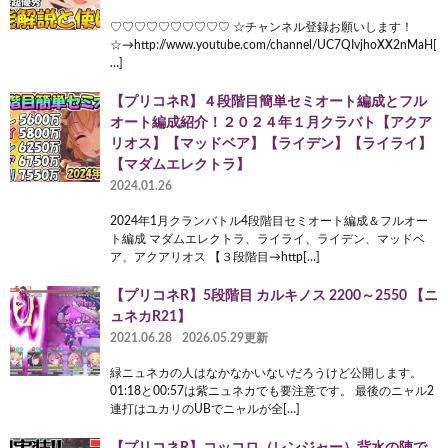
♡♡♡♡♡♡♡♡♡♡ ☆チャンネル登録お願いします！
☆→http://www.youtube.com/channel/UC7QIvjhoXX2nMaH[
…]
【プリコネR】４段階目簡単セミオート編成とフル
オート編成紹介！２０２４年１月クラバト【アクア
リオス】【マッドベア】【ライデン】【ライライ】
【マダムエレクトラ】
2024.01.26
2024年1月クランバトル4段階目セミオート編成＆フルオー
ト編成 マダムエレクトラ、ライライ、ライデン、マッドベ
ア、アクアリオス 【３段階目→http[…]
【プリコネR】5段階目 カルキノス 2200～2550 【ニ
ュネカR21】
2021.06.28
2026.05.29更新
緑ニュネカの人はなかなかいないだろうけど公開します。
01:18と00:57は紫ニュネカでも要注意です。 最後のニャル2
連打はユカリのUBでニャルが全[…]
【プリコネR】コッコロ（レンジャー）背水の陣で