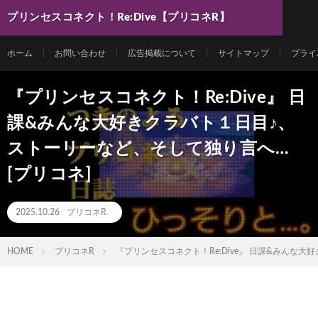
プリンセスコネクト！Re:Dive【プリコネR】
最新動画まとめ
ホーム
お問い合わせ
広告掲載について
サイトマップ
プライ
『プリンセスコネクト！Re:Dive』 日
課&みんな大好きクラバト１日目♪、
ストーリーなど、そして独り言へ…
[プリコネ]
2025.10.26
プリコネR
HOME
プリコネR
『プリンセスコネクト！Re:Dive』 日課&みんな大