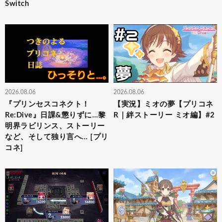
Switch
2026.08.06
2026.08.06
『プリンセスコネクト！
【実況】ミオの夢【プリコネ
Re:Dive』日課&懲りずに…黎
R｜絆ストーリー ミオ編】#2
明界ラビリンス、ストーリー
など、そして独り言へ… [プリ
コネ]