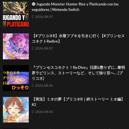
🔴 Jugando Monster Hunter Rise y Platicando con los
seguidores | Nintendo Switch
2026.08.07
【#プリコネR】水着フブキを引きに行く【#プリンセス
コネクトRedive】
2026.08.07
『プリンセスコネクト！Re:Dive』日課&懲りずに…黎明
界ラビリンス、ストーリーなど、そして独り言へ… [プ
リコネ]
2026.08.06
【実況】ミオの夢【プリコネR｜絆ストーリー ミオ編】
#2
2026.08.06