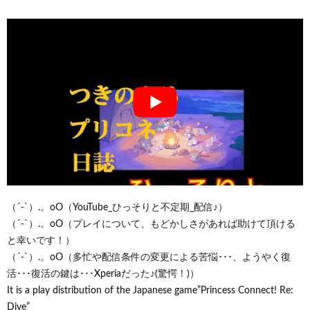
（´-`）.。oO（YouTube_ひっそりと不定期_配信♪）
（´-`）.。oO（プレイについて、もどかしさがあれば助けて頂ける
と幸いです！）
（´-`）.。oO（多忙や配信条件の変更による苦悩･･･、ようやく復
活･･･復活の鍵は･･･Xperiaだった♪(驚愕！)）
It is a play distribution of the Japanese game”Princess Connect! Re:
Dive”