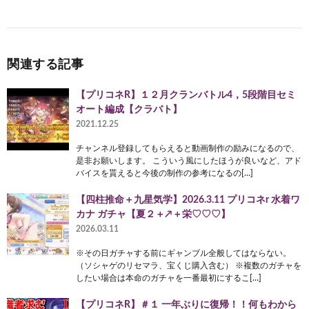
関連する記事
【プリコネR】１２月クランバトル4，5段階目セミ
オート編成【クラバト】
2021.12.25
チャンネル登録してもらえると動画制作の励みになるので、
是非お願いします。 こういう風にしたほうが良いなど、アド
バイスを貰えると今後の制作の参考になるの[…]
【四柱推命＋九星気学】2026.3.11 プリコネr 水着ワ
カナ ガチャ【夏２＋↗＋栄♡♡♡】
2026.03.11
※その日ガチャする前にギャンブル全般してはならない。
（ソシャゲのリセマラ、宝くじ購入含む） ※複数のガチャを
したい場合は本命のガチャを一番最初にするこ[…]
【プリコネR】＃１ 一年ぶりに復帰！！何もわから