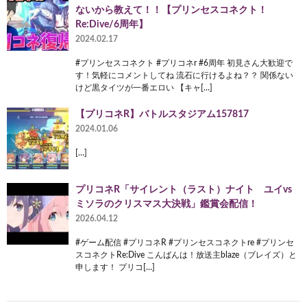
ないから教えて！！【プリンセスコネクト！
Re:Dive/6周年】
2024.02.17
#プリンセスコネクト #プリコネr #6周年 初見さん大歓迎で
す！気軽にコメントしてね 流石に行けるよね？？ 関係ない
けど黒タイツが一番エロい 【キャ[…]
【プリコネR】バトルスタジアム157817
2024.01.06
[…]
プリコネR「サイレント（ラスト）ナイト ユイvs
ミソラのクリスマス大決戦」鑑賞会配信！
2026.04.12
#ゲーム配信 #プリコネR #プリンセスコネクトre #プリンセ
スコネクトRe:Dive こんばんは！放送主blaze（ブレイズ）と
申します！ プリコ[…]