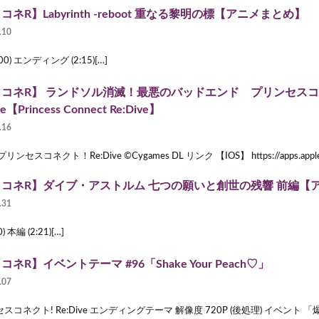
コネR】Labyrinth -reboot 重なる黎明の標【アニメまとめ】
.10
00) エンディング (2:15)[…]
リコネR】 ランドソル消滅！最悪のバッドエンド プリンセス
ve【Princess Connect Re:Dive】
.16
ンセスコネクト！Re:Dive ©Cygames DL リンク 【IOS】 https://apps.apple.c
コネR】ダイブ・アストルム 七つの願いと創世の残響 前編【
.31
0) 本編 (2:21)[…]
ネR】イベントテーマ #96「Shake Your Peach♡」
.07
スコネクト! Re:Dive エンディングテーマ 解像度 720P (後処理) イベント