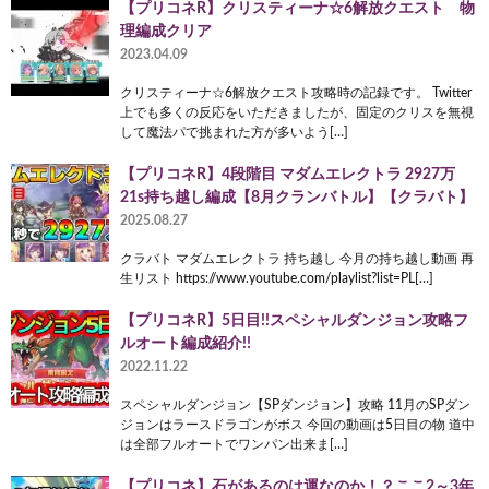
【プリコネR】クリスティーナ☆6解放クエスト 物
理編成クリア
2023.04.09
クリスティーナ☆6解放クエスト攻略時の記録です。 Twitter
上でも多くの反応をいただきましたが、固定のクリスを無視
して魔法パで挑まれた方が多いよう[…]
【プリコネR】4段階目 マダムエレクトラ 2927万
21s持ち越し編成【8月クランバトル】【クラバト】
2025.08.27
クラバト マダムエレクトラ 持ち越し 今月の持ち越し動画 再
生リスト https://www.youtube.com/playlist?list=PL[…]
【プリコネR】5日目!!スペシャルダンジョン攻略フ
ルオート編成紹介!!
2022.11.22
スペシャルダンジョン【SPダンジョン】攻略 11月のSPダン
ジョンはラースドラゴンがボス 今回の動画は5日目の物 道中
は全部フルオートでワンパン出来ま[…]
【プリコネ】石があるのは運なのか！？ここ2～3年