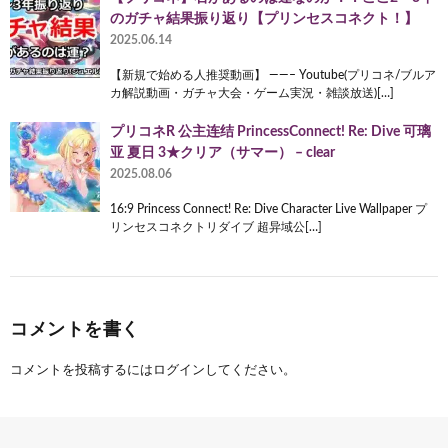
のガチャ結果振り返り【プリンセスコネクト！】
2025.06.14
【新規で始める人推奨動画】 ——– Youtube(プリコネ/ブルア
カ解説動画・ガチャ大会・ゲーム実況・雑談放送)[…]
プリコネR 公主连结 PrincessConnect! Re: Dive 可璃
亚 夏日 3★クリア（サマー） – clear
2025.08.06
16:9 Princess Connect! Re: Dive Character Live Wallpaper プ
リンセスコネクトリダイブ 超异域公[…]
コメントを書く
コメントを投稿するには
ログイン
してください。