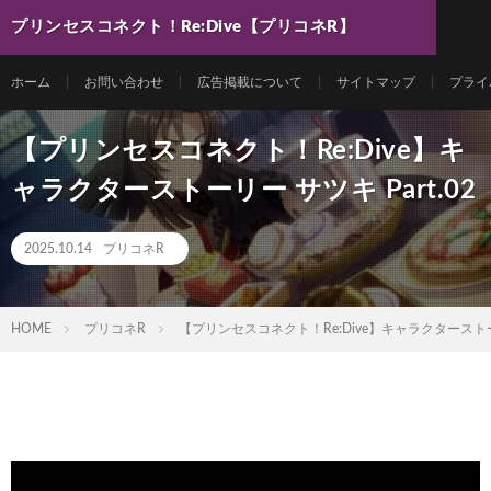
プリンセスコネクト！Re:Dive【プリコネR】
最新動画まとめ
ホーム
お問い合わせ
広告掲載について
サイトマップ
プライ
【プリンセスコネクト！Re:Dive】キ
ャラクターストーリー サツキ Part.02
2025.10.14
プリコネR
HOME
プリコネR
【プリンセスコネクト！Re:Dive】キャラクターストーリー