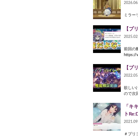
2026.06
ミラーリン
【プ
2025.02
前回の動
https:/
【プ
2022.05
欲しい
ので次
「キ
トRe:
2021.09
＃プリコネR