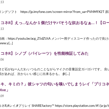
.13
グソフト https://jp.imyfone.com/screen-mirror?from_ua=PVHM9
リコネR】えっ…なんか１個だけヤバそうな奴おるなぁ…！【ロ
.13
画：https://youtu.be/acg_Z5dZUtA メンバー用ディスコード作ったの
/www.y[…]
リコネR】シノブ（パイレーツ）を性能検証してみた
.06
けど石がねーんだわ いつものことながらマイクの音量設定ガバガバです。 良
回があれば、次からいい感じに出来るかも。 参[…]
キキ、キミの？」彼シャツの匂いを嗅いでしまうレイ「プリコネ
Dive」
.09
,#レイ,#プリレイ SHAREfactory™ https://store.playstation.com/#!/ja-jp/t