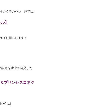
X2T 原神の招待のやつ 終了[…]
ール】
で良ければお願いします！
い設定を途中で発見した
R プリンセスコネク
id=C[…]