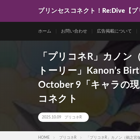
プリンセスコネクト！Re:Dive【
ゲーム動画を色々まとめてみました。
ホーム
お問い合わせ
広告掲載について
「プリコネR」カノン
トーリー」Kanon’s Bi
October 9「キャ
コネクト
2025.10.09
プリコネR
HOME
プリコネR
「プリコネR」カノン（鵺之宮伽音）