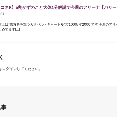
リコネR】6割かずのこと大体1分解説で今週のアリーナ【バリ
.04
上は”恵方巻を撃つカタパルトキャートル”攻1000/守2000 です 今週の
めてます[…]
く
は
ログイン
してください。
記事