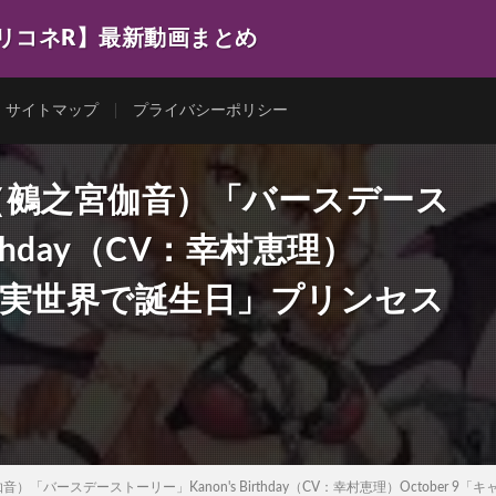
プリコネR】最新動画まとめ
サイトマップ
プライバシーポリシー
（鵺之宮伽音）「バースデース
rthday（CV：幸村恵理）
ラの現実世界で誕生日」プリンセス
「バースデーストーリー」Kanon's Birthday（CV：幸村恵理）October