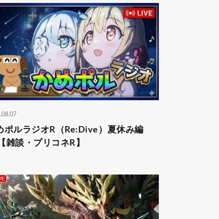
.08.07
めポルラジオR（Re:Dive）⁠夏休み編
‍♀️【雑談・プリコネR】