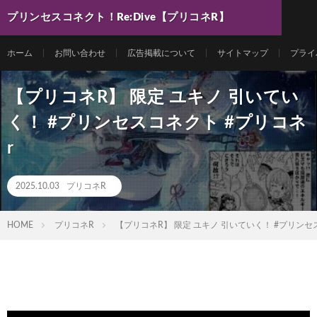
プリンセスコネクト！Re:Dive【プリコネR】
最新動画まとめ
ホーム
お問い合わせ
広告掲載について
サイトマップ
プライ
【プリコネR】 限定 ユキノ 引いてい
く！ #プリンセスコネクト #プリコネ
r
2025.10.03
プリコネR
HOME
プリコネR
【プリコネR】 限定 ユキノ 引いていく！ #プリンセ