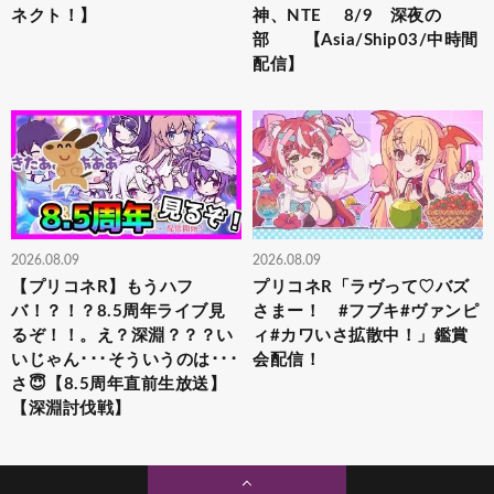
ネクト！】
神、NTE 8/9 深夜の
部 【Asia/Ship03/中時間
配信】
2026.08.09
2026.08.09
【プリコネR】もうハフ
プリコネR「ラヴって♡バズ
バ！？！？8.5周年ライブ見
さまー！ #フブキ#ヴァンピ
るぞ！！。え？深淵？？？い
ィ#カワいさ拡散中！」鑑賞
いじゃん･･･そういうのは･･･
会配信！
さ😇【8.5周年直前生放送】
【深淵討伐戦】