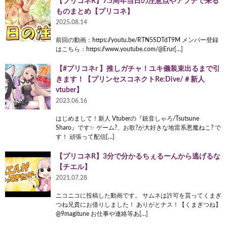
【プリコネR】7.5周年当日の注意点やアプデで来る
ものまとめ【プリコネ】
2025.08.14
前回の動画：https://youtu.be/RTN5SDTdT9M メンバー登録
はこちら：https://www.youtube.com/@Erur[…]
【#プリコネr 】推しガチャ！ユキ儀装束出るまで引
きます！【プリンセスコネクトRe:Dive/＃新人
vtuber】
2023.06.16
はじめまして！新人 Vtuberの『銃音しゃろ/Tsutsune
Sharo』です✨ ゲーム?、お歌?が大好きな地雷系悪魔ねこ? で
す！ 頑張って配信[…]
【プリコネR】3分で分かるちぇるーんから逃げるな
【チエル】
2021.07.28
ニコニコに投稿した動画です。 サムネは許可を貰ってくまぎ
つね兄貴にお借りしました！ ありがとナス！【くまぎつね】
@9magitune お仕事や連絡等あ[…]