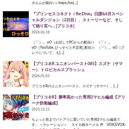
ポエムが面白い♪ https://yo[…]
『プリンセスコネクト！Re:Dive』日課&6月スペシ
ャルダンジョン（2日目）、ストーリーなど、そし
て独り言へ… [プリコネ]
2026.06.18
（´-`）.。oO（お試しでPCからの配信♪） （´-`）.。
oO（YouTube_ひっそりと不定期_配信♪） （´-`）.。oO（プ
レイについて、も[…]
【プリコネR ユニオンバースト085】スズナ（サマ
ー） トロピカルスプラッシュ
2026.01.03
プリコネRのユニオンバースト。スズナ（サマー）。[…]
【プリコネR】勝率高かった専用2マヒル編成【アリ
ーナ防衛編成】
2023.12.12
ちょっと前までバトアリに置いていた専用2マヒル編成で
す。 ＜ナレーション＞ スイカ娘ターメル 声 VOICEVOX: