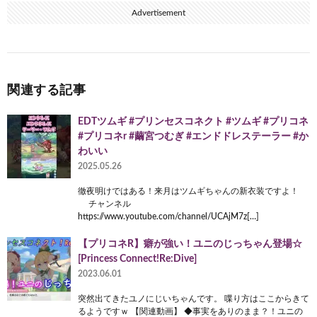
Advertisement
関連する記事
EDTツムギ #プリンセスコネクト #ツムギ #プリコネ
#プリコネr #繭宮つむぎ #エンドドレステーラー #か
わいい
2025.05.26
徹夜明けではある！来月はツムギちゃんの新衣装ですよ！
チャンネル
https://www.youtube.com/channel/UCAjM7z[…]
【プリコネR】癖が強い！ユニのじっちゃん登場☆
[Princess Connect!Re:Dive]
2023.06.01
突然出てきたユノにじいちゃんです。 喋り方はここからきて
るようですｗ 【関連動画】 ◆事実をありのまま？！ユニの