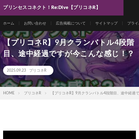
プリンセスコネクト！Re:Dive【プリコネR】
最新動画まとめ
ホーム
お問い合わせ
広告掲載について
サイトマップ
プライ
【プリコネR】9月クランバトル4段階
目、途中経過ですが今こんな感じ！？
2025.09.23
プリコネR
HOME
プリコネR
【プリコネR】9月クランバトル4段階目、途中経過