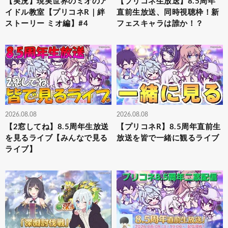
【実況】現実世界のミオのア
【プリコネ生放送】8.5周年
イドル教室【プリコネR｜絆
直前生放送、同時視聴枠！新
ストーリー ミオ編】#4
フェスキャラは誰か！？
2026.08.08
2026.08.08
【2窓してね】8.5周年生放送
【プリコネR】8.5周年直前生
を見るライブ【みんなで見る
放送を皆で一緒に観るライブ
ライブ】