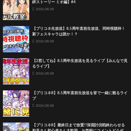
絆ストーリー ミオ編】#4
2026.08.08
【プリコネ生放送】8.5周年直前生放送、同時視聴枠！
新フェスキャラは誰か！？
2026.08.08
【2窓してね】8.5周年生放送を見るライブ【みんなで見
るライブ】
2026.08.08
【プリコネR】8.5周年直前生放送を皆で一緒に観るライ
ブ
2026.08.08
【プリコネR】最終日まで放置!?深淵討伐戦終わらせる
初見さん初心者さん大歓迎、お気軽にコメントどうぞ