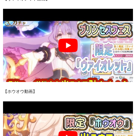
【ホウオウ動画】