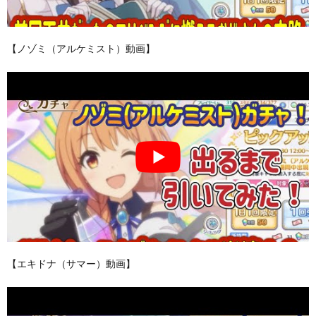
【ノゾミ（アルケミスト）動画】
【エキドナ（サマー）動画】