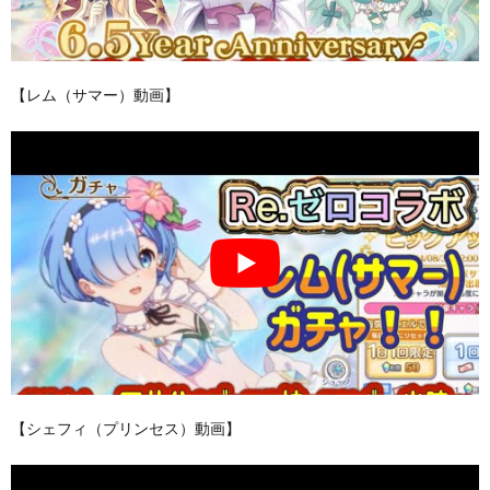
【レム（サマー）動画】
【シェフィ（プリンセス）動画】