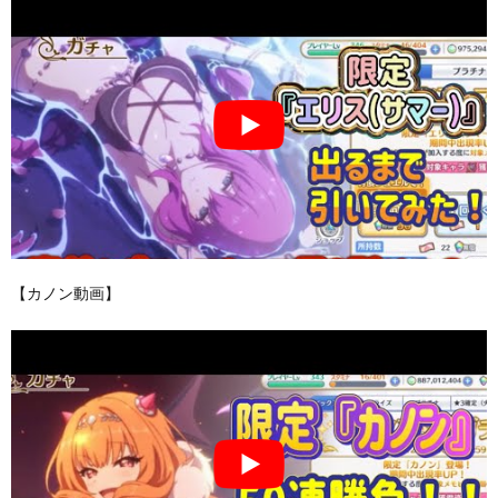
【カノン動画】