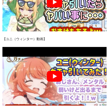
【ユニ（ウィンター）動画】