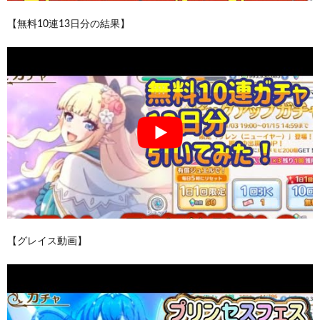
【無料10連13日分の結果】
【グレイス動画】