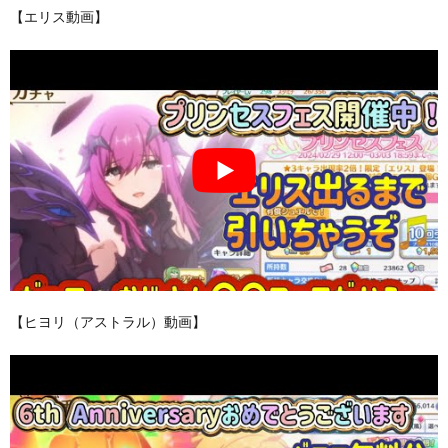
【エリス動画】
【ヒヨリ（アストラル）動画】