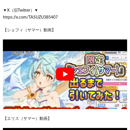
▼X（旧Twitter）▼
https://x.com/TASUZU385407
【シェフィ（サマー）動画】
【エリス（サマー）動画】