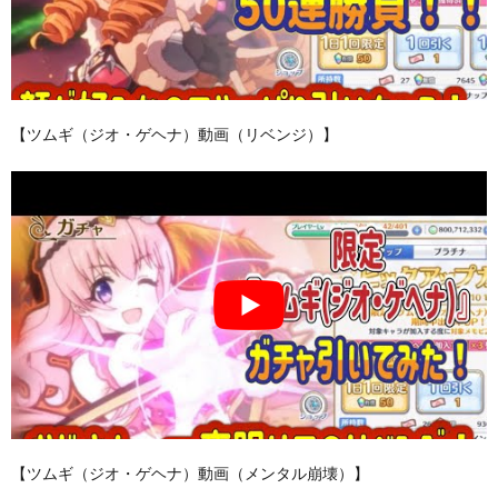
【ツムギ（ジオ・ゲヘナ）動画（リベンジ）】
【ツムギ（ジオ・ゲヘナ）動画（メンタル崩壊）】