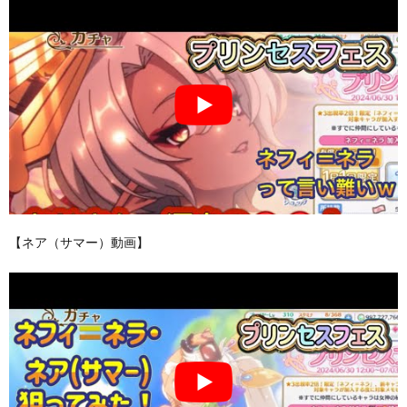
【ネア（サマー）動画】