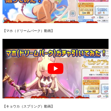
【マホ（ドリームパーク）動画】
【キョウカ（スプリング）動画】