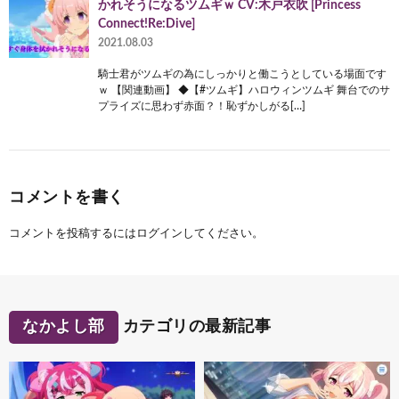
かれそうになるツムギｗ CV:木戸衣吹 [Princess
Connect!Re:Dive]
2021.08.03
騎士君がツムギの為にしっかりと働こうとしている場面です
ｗ 【関連動画】 ◆【#ツムギ】ハロウィンツムギ 舞台でのサ
プライズに思わず赤面？！恥ずかしがる[…]
コメントを書く
コメントを投稿するには
ログイン
してください。
なかよし部
カテゴリの最新記事