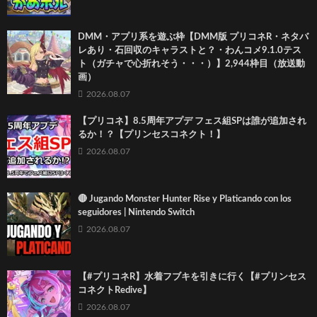
DMM・アプリ系を遊ぶ枠【DMM版 プリコネR・ネタバ
レあり・石回収のキャラストと？・わんコメ9.1.0テス
ト（ガチャで心折れそう・・・）】2,944枠目（放送動
画）
2026.08.07
【プリコネ】8.5周年アプデ フェス組SPは誰が追加され
るか！？【プリンセスコネクト！】
2026.08.07
🔴 Jugando Monster Hunter Rise y Platicando con los
seguidores | Nintendo Switch
2026.08.07
【#プリコネR】水着フブキを引きに行く【#プリンセス
コネクトRedive】
2026.08.07