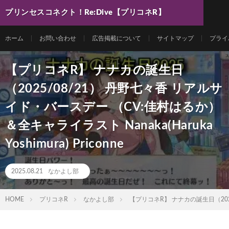
プリンセスコネクト！Re:Dive【プリコネR】
最新動画まとめ
ホーム
お問い合わせ
広告掲載について
サイトマップ
プライ
【プリコネR】 ナナカの誕生日
（2025/08/21） 丹野七々香 リアルサ
イド・バースデー （CV:佳村はるか）
＆全キャライラスト Nanaka(Haruka
Yoshimura) Priconne
2025.08.21
なかよし部
HOME
プリコネR
なかよし部
【プリコネR】 ナナカの誕生日（2025/0