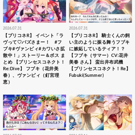
2026.07.31
2026.07.31
【プリコネR】 イベント「ラ
【プリコネR】 騎士くんの飼
ヴって♡バズさまー！ #フ
い主のように振る舞うフブキ
ブキ#ヴァンピィ#カワいさ拡
に嫉妬しているティア！？
散中！」ストーリー＆ボス ま
【フブキ（サマー）CV:花井
とめ 【プリンセスコネクト！
美春 さん】 蛮出井布武機
Re:Dive】 フブキ（花井美
【プリンセスコネクト！Re】
春）、ヴァンピィ（釘宮理
Fubuki(Summer)
恵）