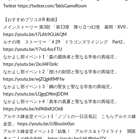
Twitter https://twitter.com/TakisGameRoom
【おすすめプリコネR 動画】
メインストーリー 第3部 「第13章 降り立つ幻境 幕間・XVII」
https://youtu.be/t7LAb9GUAQM
ルナの塔 ストーリー「＃29 ドラゴンズライジング Part2」
https://youtu.be/Y7ssL4ocFTU
なかよし部イベント1「森の臆病者と聖なる学舎の異端児」
https://youtu.be/2ioJl4F0z4c
なかよし部イベント2「授けの財団と聖なる学舎の異端児」
https://youtu.be/wjZQgkRMFfw
なかよし部イベント3「鋼の聖女と聖なる学舎の異端児」
https://youtu.be/LQgqDNmjDDM
なかよし部イベント4「真冬の真夏と聖なる学舎の異端児」
https://youtu.be/lnPABxR2O68
アルケス錬金堂イベント1「ノゾミの一日店長記 こちらアルケス錬
金堂」 https://youtu.be/iJJBouIm0yo
アルケス錬金堂イベント2「結集！ アルケス＆トワイライト 闇医
者と二人の錬金術師」 https://youtu.be/LHUffqheJTY