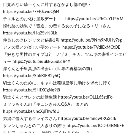
目覚めない騎士くんに対するなかよし部の想い
https://youtu.be/7Ff0cwuQ5l4
チエルとのお化け屋敷デート！ https://youtu.be/UfhGuYLPIVM
惚れ薬の効果で「普通」の恋する女の子になるエリコさん
https://youtu.be/Hq2SvlrJ3Lk
仲良しのクレジッタと秘書1号 https://youtu.be/9Nm9MUHy7sg
アメス様との楽しい夢のデート https://youtu.be/FVdIExMCtOE
「好きな男性のタイプは?」 ノゾミ、チカ、ツムギの密着インタビ
ュー https://youtu.be/ukEG5uLdB4Y
岸くんと千里真那の出会い（世界の再構築の前）
https://youtu.be/ShhKtFB2y6Q
騎士くんのために、キャルは覇瞳皇帝に助けを求めに行く
https://youtu.be/SHfXCgNq9j8
騎士くんとサレンの結婚生活 https://youtu.be/OLLL65ztIFo
ミソラちゃんの『キュンきゅんQ&A』 まとめ
https://youtu.be/JnoXpThwfdU
男湯に侵入するグレイスさん https://youtu.be/mnqwtRG3cfk
サレンちゃんとの二人きりの旅行 https://youtu.be/JOD-0fBNhFE
クリア「お兄さん。 汗拭いてくれますか……？」