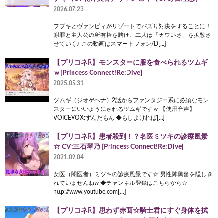
2026.07.23
フブキとヴァンピィがリゾートでバズり対決をすることに！
謝罪と主人公の所有権を賭け、二人は「カワいさ」を拡散さ
せていく♪ この動画はスマートフォン/D[…]
【プリコネR】モンスターに服を食べられるツムギ
ｗ[Princess Connect!Re:Dive]
2025.05.31
ツムギ（ジオゲヘナ）2話からファンタジー系に必須なモン
スターにいいようにされるツムギですｗ 【使用音声】
VOICEVOX:ずんだもん ◆もしよければ[…]
【プリコネR】患者殺到！？名医ミツキの診療風景
☆ CV:三石琴乃 [Princess Connect!Re:Dive]
2021.09.04
女医（闇医者）ミツキの診療風景です☆ 男性陣興奮を隠しき
れていませんねw ◆チャンネル登録はこちらから☆
http://www.youtube.com[…]
【プリコネR】思わず赤面☆騎士君にすぐ身体を拭