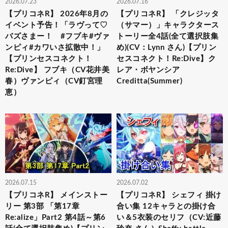
2026.07.23
2026.07.16
【プリコネR】 2026年8月の
【プリコネR】 「クレジッタ
イベント予告！「ラヴって♡
（サマー）」キャラクタース
バズさまー！ #フブキ#ヴァ
トーリー全4話(全て選択肢集
ンピィ#カワいさ拡散中！」
め)(CV：Lynn さん)【プリン
【プリンセスコネクト！
セスコネクト！Re:Dive】ク
Re:Dive】 フブキ（CV花井美
レア・ボヤンシア
春）ヴァンピィ（CV釘宮理
Creditta(Summer)
恵）
2026.07.15
2026.07.02
【プリコネR】 メインストー
【プリコネR】 シェフィ 掛け
リー 第3部 「第17章
合い集 12キャラとの掛け合
Re:alize」Part2 第4話～第6
い＆5衣装のセリフ（CV:近藤