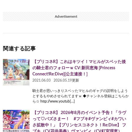
Advertisement
関連する記事
【プリコネR】これはキツイ！マヒルがスベッた後
の騎士君のフォローｗ CV:新田恵海 [Princess
Connect!Re:Dive][公主連接！]
2021.06.03
2026.05.19更新
騎士君が思いっきりスベッたマヒルのギャグの説明をしよう
とするもやめさせられてますｗ ◆チャンネル登録はこちらか
ら☆ http://www.youtub[…]
【プリコネR】 2026年8月のイベント予告！「ラヴ
って♡バズさまー！ #フブキ#ヴァンピィ#カワい
さ拡散中！」【プリンセスコネクト！Re:Dive】 フ
ブキ（CV花井美春）ヴァンピィ（CV釘宮理恵）