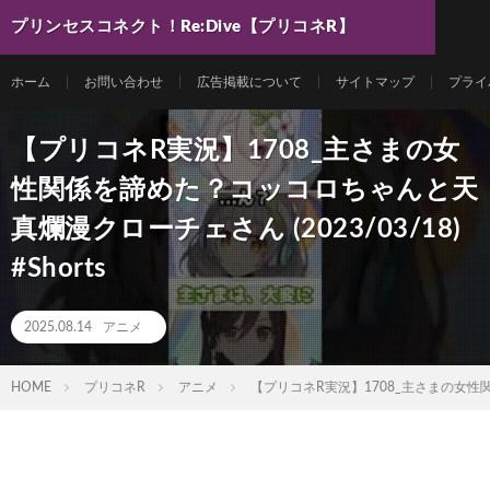
プリンセスコネクト！Re:Dive【プリコネR】
最新動画まとめ
ホーム
お問い合わせ
広告掲載について
サイトマップ
プライ
【プリコネR実況】1708_主さまの女
性関係を諦めた？コッコロちゃんと天
真爛漫クローチェさん (2023/03/18)
#Shorts
2025.08.14
アニメ
HOME
プリコネR
アニメ
【プリコネR実況】1708_主さまの女性関係