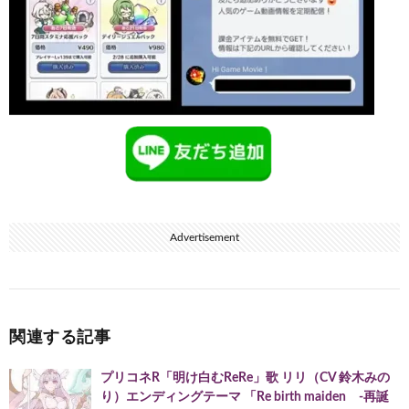
Advertisement
関連する記事
プリコネR「明け白むReRe」歌 リリ（CV 鈴木みの
り）エンディングテーマ 「Re birth maiden ‐再誕