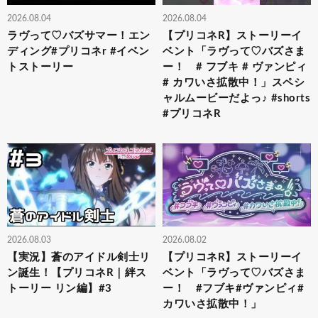
2026.08.04
2026.08.04
ラヴって♡バズサマー！エン
【プリコネR】ストーリーイ
ディング#プリコネr #イベン
ベント「ラヴって♡バズさま
トストーリー
ー！ # フブキ # ヴァンピィ
# カワいさ拡散中！」スペシ
ャルムービーだよっ♪ #shorts
#プリコネR
2026.08.03
2026.08.02
【実況】蒼のアイドル剣士リ
【プリコネR】ストーリーイ
ン誕生！【プリコネR｜絆ス
ベント「ラヴって♡バズさま
トーリー リン編】#3
ー！ #フブキ#ヴァンピィ#
カワいさ拡散中！」