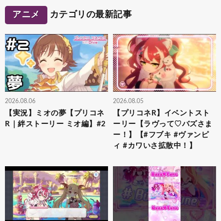
アニメ
カテゴリの最新記事
2026.08.06
2026.08.05
【実況】ミオの夢【プリコネ
【プリコネR】イベントスト
R｜絆ストーリー ミオ編】#2
ーリー【ラヴって♡バズさま
ー！】【#フブキ #ヴァンピ
ィ #カワいさ拡散中！】