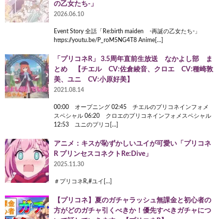
の乙女たち‐」
2026.06.10
Event Story 全話「Re:birth maiden ‐再誕の乙女たち‐」
https://youtu.be/P_roM5NG4T8 Anime[…]
「プリコネR」 3.5周年直前生放送 なかよし部 ま
とめ 【チエル CV:佐倉綾音、クロエ CV:種崎敦
美、ユニ CV:小原好美】
2021.08.14
00:00 オープニング 02:45 チエルのプリコネインフォメ
スペシャル 06:20 クロエのプリコネインフォメスペシャル
12:53 ユニのプリコ[…]
アニメ：キスが恥ずかしいユイが可愛い「プリコネ
R プリンセスコネクトRe:Dive」
2025.11.30
＃プリコネR,#ユイ[…]
【プリコネ】夏のガチャラッシュ無課金と初心者の
方がどのガチャ引くべきか！優先すべきガチャにつ