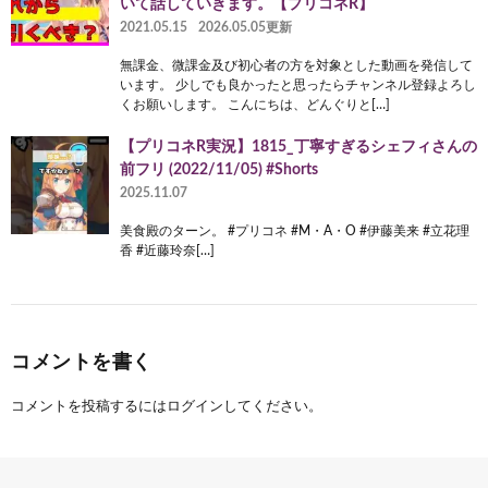
いて話していきます。【プリコネR】
2021.05.15
2026.05.05更新
無課金、微課金及び初心者の方を対象とした動画を発信して
います。 少しでも良かったと思ったらチャンネル登録よろし
くお願いします。 こんにちは、どんぐりと[…]
【プリコネR実況】1815_丁寧すぎるシェフィさんの
前フリ (2022/11/05) #Shorts
2025.11.07
美食殿のターン。 #プリコネ #M・A・O #伊藤美来 #立花理
香 #近藤玲奈[…]
コメントを書く
コメントを投稿するには
ログイン
してください。